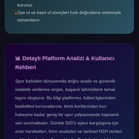
korunur
Üye ol ve kayıt ol süreçleri hızlı doğrulama sistemiyle
tamamlanır
📊 Detaylı Platform Analizi & Kullanıcı
Rehberi
Spor bahisleri dünyasında doğru analiz ve güvenilir
istatistik verilerine erişim, başarılı tahminlerin temel
taşını oluşturur. Bu bilgi platformu; futbol liglerinden
basketbol turnuvalarına, tenis kortlarından buz
hokeyine kadar geniş bir spor yelpazesinde kapsamlı
veri sunmaktadır. Günlük 500'ü aşkın karşılaşma için
oran hareketleri, form analizleri ve tarihsel H2H verileri