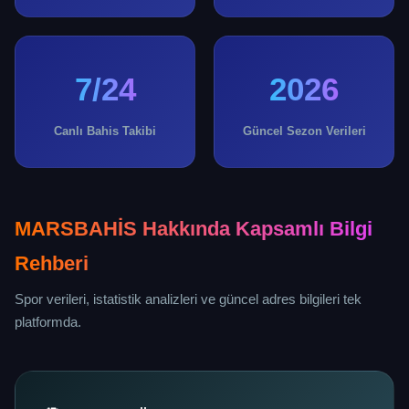
7/24
2026
Canlı Bahis Takibi
Güncel Sezon Verileri
MARSBAHİS Hakkında Kapsamlı Bilgi
Rehberi
Spor verileri, istatistik analizleri ve güncel adres bilgileri tek
platformda.