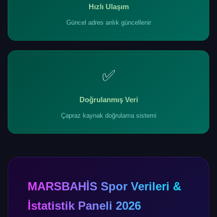
Hızlı Ulaşım
Güncel adres anlık güncellenir
✅
Doğrulanmış Veri
Çapraz kaynak doğrulama sistemi
MARSBAHİS Spor Verileri &
İstatistik Paneli 2026