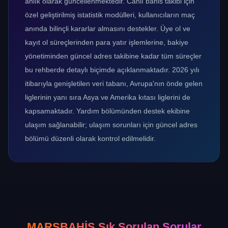
anlık olarak güncellenmektedir. Canlı bahis takibi için
özel geliştirilmiş istatistik modülleri, kullanıcıların maç
anında bilinçli kararlar almasını destekler. Üye ol ve
kayıt ol süreçlerinden para yatır işlemlerine, bakiye
yönetiminden güncel adres takibine kadar tüm süreçler
bu rehberde detaylı biçimde açıklanmaktadır. 2026 yılı
itibarıyla genişletilen veri tabanı, Avrupa'nın önde gelen
liglerinin yanı sıra Asya ve Amerika kıtası liglerini de
kapsamaktadır. Yardım bölümünden destek ekibine
ulaşım sağlanabilir; ulaşım sorunları için güncel adres
bölümü düzenli olarak kontrol edilmelidir.
MARSBAHİS Sık Sorulan Sorular