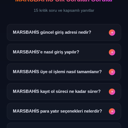
15 kritik soru ve kapsamlı yanıtlar
MARSBAHİS güncel giriş adresi nedir?
+
Güncel adres bilgisine bu bilgi platformu üzerinden anlık
olarak ulaşabilirsiniz. Adres değişikliklerinde yönlendirme
MARSBAHİS'e nasıl giriş yapılır?
+
sistemi otomatik devreye girer.
Güncel adres üzerinden giriş yap butonunu kullanarak
hesabınıza erişebilirsiniz. Doğru URL kullanımı kesintisiz
MARSBAHİS üye ol işlemi nasıl tamamlanır?
+
bağlantı için önemlidir.
Üye ol formunu doldurarak kayıt sürecini
başlatabilirsiniz. Doğrulama adımları tamamlandıktan
MARSBAHİS kayıt ol süreci ne kadar sürer?
+
sonra hesabınız aktif hale gelir.
Kayıt ol işlemi ortalama 2-3 dakika içinde
tamamlanmaktadır. Kimlik doğrulama adımı ek süre
MARSBAHİS para yatır seçenekleri nelerdir?
+
gerektirebilir.
Para yatır işlemleri için banka havalesi, kredi kartı ve e-