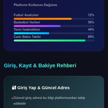
Platform Kullanım Dağılımı
Futbol Analizleri
72%
Basketbol Verileri
58%
Tenis İstatistikleri
44%
Canlı Bahis Takibi
89%
Giriş, Kayıt & Bakiye Rehberi
🔐 Giriş Yap & Güncel Adres
Güncel giriş adresi bu bilgi platformundan takip
edilebilir