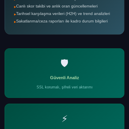
Canlı skor takibi ve anlık oran güncellemeleri
Tarihsel karşılaşma verileri (H2H) ve trend analizleri
Sakatlanma/ceza raporları ile kadro durum bilgileri
🛡️
Güvenli Analiz
SSL korumalı, şifreli veri aktarımı
⚡