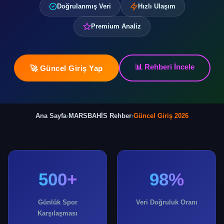
Doğrulanmış Veri
Hızlı Ulaşım
Premium Analiz
📊 Rehberi İncele
🚀 Güncel Giriş Yap
Ana Sayfa
›
MARSBAHİS Rehber
›
Güncel Giriş 2026
500+
98%
Günlük Spor
Veri Doğruluk Oranı
Karşılaşması