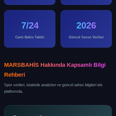
7/24
2026
Canlı Bahis Takibi
Güncel Sezon Verileri
MARSBAHİS Hakkında Kapsamlı Bilgi
Rehberi
Spor verileri, istatistik analizleri ve güncel adres bilgileri tek
platformda.