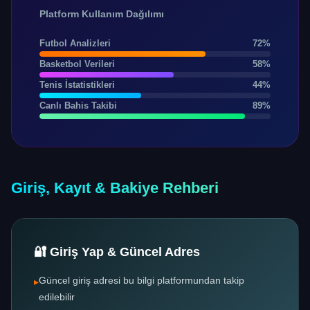
Platform Kullanım Dağılımı
Futbol Analizleri
72%
Basketbol Verileri
58%
Tenis İstatistikleri
44%
Canlı Bahis Takibi
89%
Giriş, Kayıt & Bakiye Rehberi
🔐 Giriş Yap & Güncel Adres
Güncel giriş adresi bu bilgi platformundan takip
edilebilir