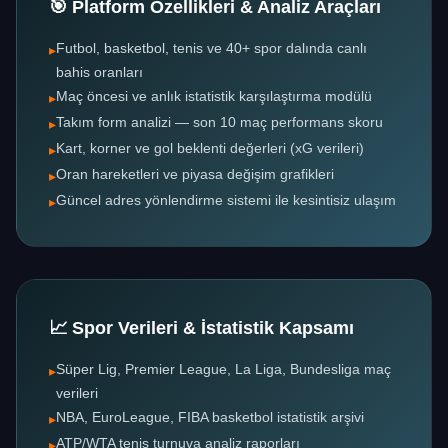
🎯 Platform Özellikleri & Analiz Araçları
Futbol, basketbol, tenis ve 40+ spor dalında canlı
bahis oranları
Maç öncesi ve anlık istatistik karşılaştırma modülü
Takım form analizi — son 10 maç performans skoru
Kart, korner ve gol beklenti değerleri (xG verileri)
Oran hareketleri ve piyasa değişim grafikleri
Güncel adres yönlendirme sistemi ile kesintisiz ulaşım
📈 Spor Verileri & İstatistik Kapsamı
Süper Lig, Premier League, La Liga, Bundesliga maç
verileri
NBA, EuroLeague, FIBA basketbol istatistik arşivi
ATP/WTA tenis turnuva analiz raporları