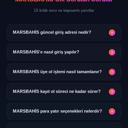
15 kritik soru ve kapsamlı yanıtlar
MARSBAHİS güncel giriş adresi nedir?
+
Güncel adres bilgisine bu bilgi platformu üzerinden anlık
olarak ulaşabilirsiniz. Adres değişikliklerinde yönlendirme
MARSBAHİS'e nasıl giriş yapılır?
+
sistemi otomatik devreye girer.
Güncel adres üzerinden giriş yap butonunu kullanarak
hesabınıza erişebilirsiniz. Doğru URL kullanımı kesintisiz
MARSBAHİS üye ol işlemi nasıl tamamlanır?
+
bağlantı için önemlidir.
Üye ol formunu doldurarak kayıt sürecini
başlatabilirsiniz. Doğrulama adımları tamamlandıktan
MARSBAHİS kayıt ol süreci ne kadar sürer?
+
sonra hesabınız aktif hale gelir.
Kayıt ol işlemi ortalama 2-3 dakika içinde
tamamlanmaktadır. Kimlik doğrulama adımı ek süre
MARSBAHİS para yatır seçenekleri nelerdir?
+
gerektirebilir.
Para yatır işlemleri için banka havalesi, kredi kartı ve e-