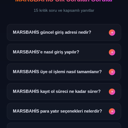
15 kritik soru ve kapsamlı yanıtlar
MARSBAHİS güncel giriş adresi nedir?
+
Güncel adres bilgisine bu bilgi platformu üzerinden anlık
olarak ulaşabilirsiniz. Adres değişikliklerinde yönlendirme
MARSBAHİS'e nasıl giriş yapılır?
+
sistemi otomatik devreye girer.
Güncel adres üzerinden giriş yap butonunu kullanarak
hesabınıza erişebilirsiniz. Doğru URL kullanımı kesintisiz
MARSBAHİS üye ol işlemi nasıl tamamlanır?
+
bağlantı için önemlidir.
Üye ol formunu doldurarak kayıt sürecini
başlatabilirsiniz. Doğrulama adımları tamamlandıktan
MARSBAHİS kayıt ol süreci ne kadar sürer?
+
sonra hesabınız aktif hale gelir.
Kayıt ol işlemi ortalama 2-3 dakika içinde
tamamlanmaktadır. Kimlik doğrulama adımı ek süre
MARSBAHİS para yatır seçenekleri nelerdir?
+
gerektirebilir.
Para yatır işlemleri için banka havalesi, kredi kartı ve e-