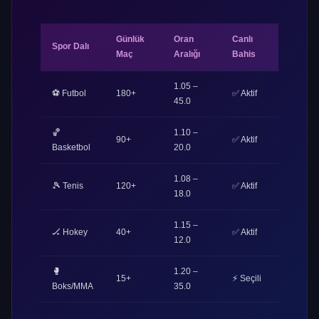
Günlük
Oran
Canlı
Spor Dalı
Maç
Aralığı
Bahis
1.05 –
⚽ Futbol
180+
✅ Aktif
45.0
🏀
1.10 –
90+
✅ Aktif
Basketbol
20.0
1.08 –
🎾 Tenis
120+
✅ Aktif
18.0
1.15 –
🏒 Hokey
40+
✅ Aktif
12.0
🥊
1.20 –
15+
⚡ Seçili
Boks/MMA
35.0