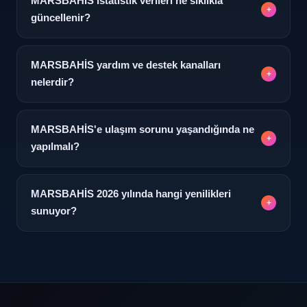
MARSBAHİS istatistik verileri ne sıklıkla
+
açıklanmaktadır.
güncellenir?
İstatistik verileri anlık güncellenmektedir. Doğrulanmış
veri kaynakları kullanılarak yüksek doğruluk oranı
MARSBAHİS yardım ve destek kanalları
+
sağlanmaktadır.
nelerdir?
Yardım bölümünden canlı destek, e-posta ve SSS
kanallarına ulaşım sağlanabilmektedir. 7/24 destek
MARSBAHİS'e ulaşım sorunu yaşandığında ne
+
hizmeti mevcuttur.
yapılmalı?
Ulaşım sorunu yaşandığında öncelikle güncel adres
bölümü kontrol edilmeli, ardından yardım kanallarına
MARSBAHİS 2026 yılında hangi yenilikleri
+
başvurulmalıdır.
sunuyor?
2026 yılında geliştirilmiş analiz araçları, genişletilmiş
spor verileri ve yenilenen canlı bahis arayüzü kullanıcı
deneyimini üst seviyeye taşımaktadır.