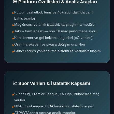
🎯 Platform Özellikleri & Analiz Araçları
Futbol, basketbol, tenis ve 40+ spor dalında canlı
bahis oranları
Maç öncesi ve anlık istatistik karşılaştırma modülü
Takım form analizi — son 10 maç performans skoru
Kart, korner ve gol beklenti değerleri (xG verileri)
Oran hareketleri ve piyasa değişim grafikleri
Güncel adres yönlendirme sistemi ile kesintisiz ulaşım
📈 Spor Verileri & İstatistik Kapsamı
Süper Lig, Premier League, La Liga, Bundesliga maç
verileri
NBA, EuroLeague, FIBA basketbol istatistik arşivi
ATP/WTA tenis turnuva analiz raporları