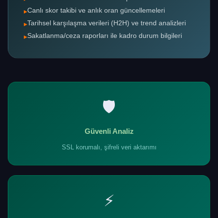
Canlı skor takibi ve anlık oran güncellemeleri
Tarihsel karşılaşma verileri (H2H) ve trend analizleri
Sakatlanma/ceza raporları ile kadro durum bilgileri
🛡️
Güvenli Analiz
SSL korumalı, şifreli veri aktarımı
⚡