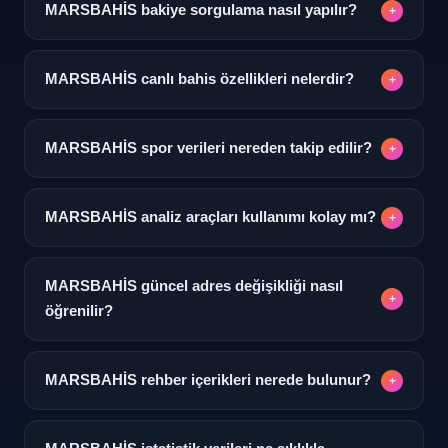
cüzdan dahil çoklu ödeme yöntemi sunulmaktadır.
MARSBAHİS bakiye sorgulama nasıl yapılır?
+
Hesap panelinden bakiye bilgilerinize anlık
ulaşabilirsiniz. Bakiye geçmişi ve işlem detayları da bu
MARSBAHİS canlı bahis özellikleri nelerdir?
+
bölümde görüntülenir.
Canlı bahis bölümünde 40'tan fazla spor dalında anlık
oranlar ve maç içi istatistikler sunulmaktadır. Oran
MARSBAHİS spor verileri nereden takip edilir?
+
güncellemeleri saniyeler içinde yansıtılır.
Spor verileri ve istatistik bölümünden anlık veriler
izlenebilir. Futbol, basketbol ve tenis başta olmak üzere
MARSBAHİS analiz araçları kullanımı kolay mı?
+
tüm dallar kapsanmaktadır.
Analiz araçları sezgisel arayüzüyle kolayca kullanılabilir.
Rehber bölümünde adım adım kullanım kılavuzları
MARSBAHİS güncel adres değişikliği nasıl
+
mevcuttur.
öğrenilir?
Bu bilgi platformunu düzenli takip ederek güncel adres
bilgisine her zaman ulaşabilirsiniz. Bildirim sistemi de
MARSBAHİS rehber içerikleri nerede bulunur?
+
mevcuttur.
Rehber bölümünde tüm kullanım kılavuzları, giriş yap
adımları ve platform özellikleri detaylı şekilde