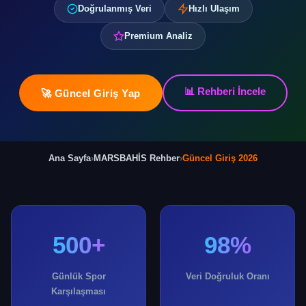
Doğrulanmış Veri
Hızlı Ulaşım
Premium Analiz
📊 Rehberi İncele
🚀 Güncel Giriş Yap
Ana Sayfa
›
MARSBAHİS Rehber
›
Güncel Giriş 2026
500+
98%
Günlük Spor
Veri Doğruluk Oranı
Karşılaşması