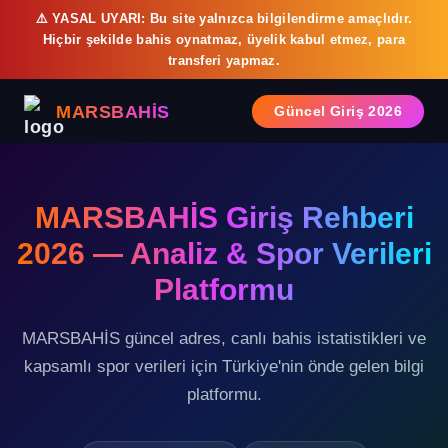
⚠️ YASAL UYARI: Bu site yalnızca bilgilendirme amaçlıdır.
Hiçbir şekilde bahis oynatmaz, üyelik kabul etmez, para
transferi yapmaz.
MARSBAHİS
Güncel Giriş 2026
MARSBAHİS Giriş Rehberi
2026 — Analiz & Spor Verileri
Platformu
MARSBAHİS güncel adres, canlı bahis istatistikleri ve
kapsamlı spor verileri için Türkiye'nin önde gelen bilgi
platformu.