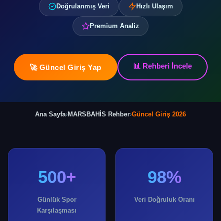
Doğrulanmış Veri
Hızlı Ulaşım
Premium Analiz
📊 Rehberi İncele
🚀 Güncel Giriş Yap
Ana Sayfa
›
MARSBAHİS Rehber
›
Güncel Giriş 2026
500+
98%
Günlük Spor
Veri Doğruluk Oranı
Karşılaşması