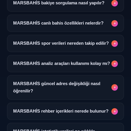
cüzdan dahil çoklu ödeme yöntemi sunulmaktadır.
MARSBAHİS bakiye sorgulama nasıl yapılır?
+
Hesap panelinden bakiye bilgilerinize anlık
ulaşabilirsiniz. Bakiye geçmişi ve işlem detayları da bu
MARSBAHİS canlı bahis özellikleri nelerdir?
+
bölümde görüntülenir.
Canlı bahis bölümünde 40'tan fazla spor dalında anlık
oranlar ve maç içi istatistikler sunulmaktadır. Oran
MARSBAHİS spor verileri nereden takip edilir?
+
güncellemeleri saniyeler içinde yansıtılır.
Spor verileri ve istatistik bölümünden anlık veriler
izlenebilir. Futbol, basketbol ve tenis başta olmak üzere
MARSBAHİS analiz araçları kullanımı kolay mı?
+
tüm dallar kapsanmaktadır.
Analiz araçları sezgisel arayüzüyle kolayca kullanılabilir.
Rehber bölümünde adım adım kullanım kılavuzları
MARSBAHİS güncel adres değişikliği nasıl
+
mevcuttur.
öğrenilir?
Bu bilgi platformunu düzenli takip ederek güncel adres
bilgisine her zaman ulaşabilirsiniz. Bildirim sistemi de
MARSBAHİS rehber içerikleri nerede bulunur?
+
mevcuttur.
Rehber bölümünde tüm kullanım kılavuzları, giriş yap
adımları ve platform özellikleri detaylı şekilde