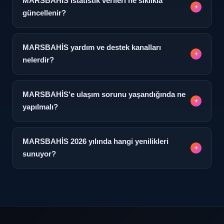
MARSBAHİS istatistik verileri ne sıklıkla
+
açıklanmaktadır.
güncellenir?
İstatistik verileri anlık güncellenmektedir. Doğrulanmış
veri kaynakları kullanılarak yüksek doğruluk oranı
MARSBAHİS yardım ve destek kanalları
+
sağlanmaktadır.
nelerdir?
Yardım bölümünden canlı destek, e-posta ve SSS
kanallarına ulaşım sağlanabilmektedir. 7/24 destek
MARSBAHİS'e ulaşım sorunu yaşandığında ne
+
hizmeti mevcuttur.
yapılmalı?
Ulaşım sorunu yaşandığında öncelikle güncel adres
bölümü kontrol edilmeli, ardından yardım kanallarına
MARSBAHİS 2026 yılında hangi yenilikleri
+
başvurulmalıdır.
sunuyor?
2026 yılında geliştirilmiş analiz araçları, genişletilmiş
spor verileri ve yenilenen canlı bahis arayüzü kullanıcı
deneyimini üst seviyeye taşımaktadır.