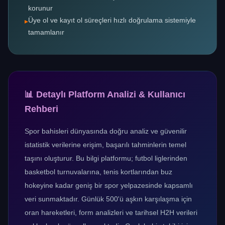
korunur
Üye ol ve kayıt ol süreçleri hızlı doğrulama sistemiyle
tamamlanır
📊 Detaylı Platform Analizi & Kullanıcı
Rehberi
Spor bahisleri dünyasında doğru analiz ve güvenilir
istatistik verilerine erişim, başarılı tahminlerin temel
taşını oluşturur. Bu bilgi platformu; futbol liglerinden
basketbol turnuvalarına, tenis kortlarından buz
hokeyine kadar geniş bir spor yelpazesinde kapsamlı
veri sunmaktadır. Günlük 500'ü aşkın karşılaşma için
oran hareketleri, form analizleri ve tarihsel H2H verileri