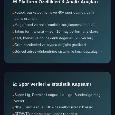
🎯 Platform Özellikleri & Analiz Araçları
Futbol, basketbol, tenis ve 40+ spor dalında canlı
bahis oranları
Maç öncesi ve anlık istatistik karşılaştırma modülü
Takım form analizi — son 10 maç performans skoru
Kart, korner ve gol beklenti değerleri (xG verileri)
Oran hareketleri ve piyasa değişim grafikleri
Güncel adres yönlendirme sistemi ile kesintisiz ulaşım
📈 Spor Verileri & İstatistik Kapsamı
Süper Lig, Premier League, La Liga, Bundesliga maç
verileri
NBA, EuroLeague, FIBA basketbol istatistik arşivi
ATP/WTA tenis turnuva analiz raporları