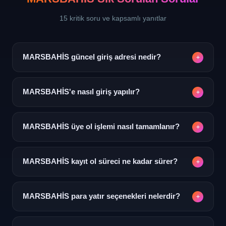
15 kritik soru ve kapsamlı yanıtlar
MARSBAHİS güncel giriş adresi nedir?
+
Güncel adres bilgisine bu bilgi platformu üzerinden anlık
olarak ulaşabilirsiniz. Adres değişikliklerinde yönlendirme
MARSBAHİS'e nasıl giriş yapılır?
+
sistemi otomatik devreye girer.
Güncel adres üzerinden giriş yap butonunu kullanarak
hesabınıza erişebilirsiniz. Doğru URL kullanımı kesintisiz
MARSBAHİS üye ol işlemi nasıl tamamlanır?
+
bağlantı için önemlidir.
Üye ol formunu doldurarak kayıt sürecini
başlatabilirsiniz. Doğrulama adımları tamamlandıktan
MARSBAHİS kayıt ol süreci ne kadar sürer?
+
sonra hesabınız aktif hale gelir.
Kayıt ol işlemi ortalama 2-3 dakika içinde
tamamlanmaktadır. Kimlik doğrulama adımı ek süre
MARSBAHİS para yatır seçenekleri nelerdir?
+
gerektirebilir.
Para yatır işlemleri için banka havalesi, kredi kartı ve e-