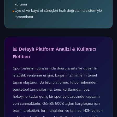
korunur
Üye ol ve kayıt ol süreçleri hızlı doğrulama sistemiyle
tamamlanır
📊 Detaylı Platform Analizi & Kullanıcı
Rehberi
Spor bahisleri dünyasında doğru analiz ve güvenilir
istatistik verilerine erişim, başarılı tahminlerin temel
taşını oluşturur. Bu bilgi platformu; futbol liglerinden
basketbol turnuvalarına, tenis kortlarından buz
hokeyine kadar geniş bir spor yelpazesinde kapsamlı
veri sunmaktadır. Günlük 500'ü aşkın karşılaşma için
oran hareketleri, form analizleri ve tarihsel H2H verileri