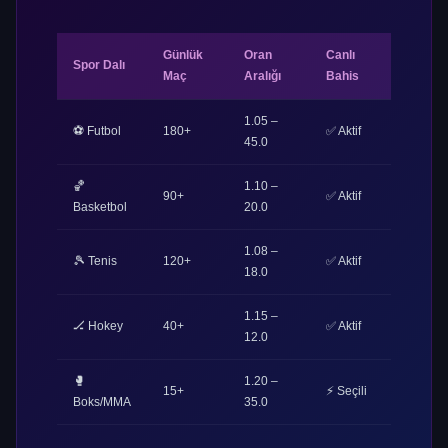
Günlük
Oran
Canlı
Spor Dalı
Maç
Aralığı
Bahis
1.05 –
⚽ Futbol
180+
✅ Aktif
45.0
🏀
1.10 –
90+
✅ Aktif
Basketbol
20.0
1.08 –
🎾 Tenis
120+
✅ Aktif
18.0
1.15 –
🏒 Hokey
40+
✅ Aktif
12.0
🥊
1.20 –
15+
⚡ Seçili
Boks/MMA
35.0