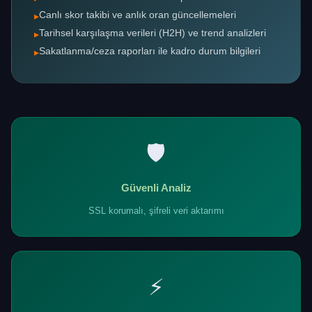
Canlı skor takibi ve anlık oran güncellemeleri
Tarihsel karşılaşma verileri (H2H) ve trend analizleri
Sakatlanma/ceza raporları ile kadro durum bilgileri
🛡️
Güvenli Analiz
SSL korumalı, şifreli veri aktarımı
⚡