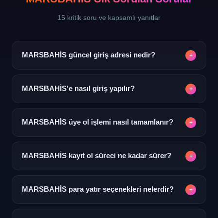
15 kritik soru ve kapsamlı yanıtlar
MARSBAHİS güncel giriş adresi nedir?
+
Güncel adres bilgisine bu bilgi platformu üzerinden anlık
olarak ulaşabilirsiniz. Adres değişikliklerinde yönlendirme
MARSBAHİS'e nasıl giriş yapılır?
+
sistemi otomatik devreye girer.
Güncel adres üzerinden giriş yap butonunu kullanarak
hesabınıza erişebilirsiniz. Doğru URL kullanımı kesintisiz
MARSBAHİS üye ol işlemi nasıl tamamlanır?
+
bağlantı için önemlidir.
Üye ol formunu doldurarak kayıt sürecini
başlatabilirsiniz. Doğrulama adımları tamamlandıktan
MARSBAHİS kayıt ol süreci ne kadar sürer?
+
sonra hesabınız aktif hale gelir.
Kayıt ol işlemi ortalama 2-3 dakika içinde
tamamlanmaktadır. Kimlik doğrulama adımı ek süre
MARSBAHİS para yatır seçenekleri nelerdir?
+
gerektirebilir.
Para yatır işlemleri için banka havalesi, kredi kartı ve e-