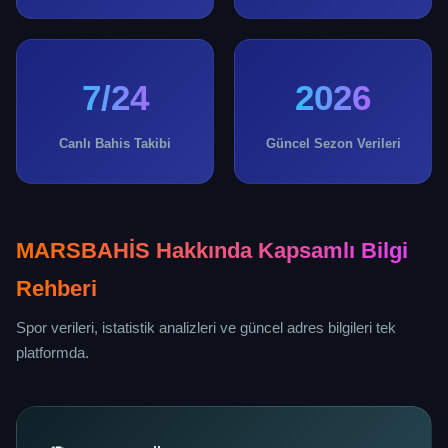
7/24
2026
Canlı Bahis Takibi
Güncel Sezon Verileri
MARSBAHİS Hakkında Kapsamlı Bilgi
Rehberi
Spor verileri, istatistik analizleri ve güncel adres bilgileri tek
platformda.