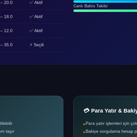
 – 20.0
✅ Aktif
Canlı Bahis Takibi
 – 18.0
✅ Aktif
 – 12.0
✅ Aktif
 – 35.0
⚡ Seçili
💳 Para Yatır & Baki
lebilir
Para yatır işlemleri için ç
em taşır
Bakiye sorgulama hesap pan