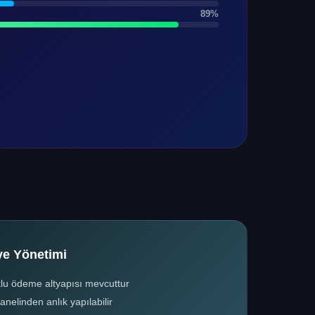
89%
ye Yönetimi
oklu ödeme altyapısı mevcuttur
elinden anlık yapılabilir