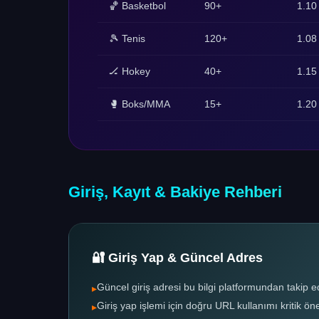
🏀 Basketbol
90+
1.10
🎾 Tenis
120+
1.08
🏒 Hokey
40+
1.15
🥊 Boks/MMA
15+
1.20
Giriş, Kayıt & Bakiye Rehberi
🔐 Giriş Yap & Güncel Adres
Güncel giriş adresi bu bilgi platformundan takip edi
Giriş yap işlemi için doğru URL kullanımı kritik ön