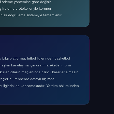
ri ödeme yöntemine göre değişir
 şifreleme protokolleriyle korunur
i hızlı doğrulama sistemiyle tamamlanır
u bilgi platformu; futbol liglerinden basketbol
 aşkın karşılaşma için oran hareketleri, form
, kullanıcıların maç anında bilinçli kararlar almasını
üreçler bu rehberde detaylı biçimde
ıtası liglerini de kapsamaktadır. Yardım bölümünden