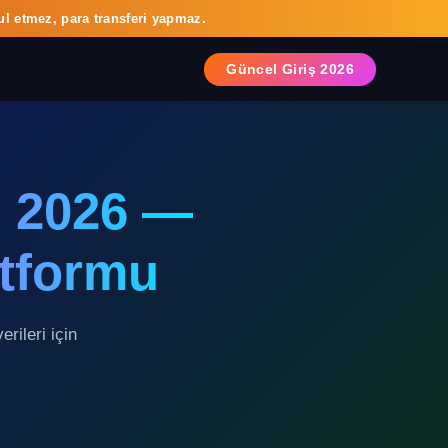
ul etmez, para transferi yapmaz.
Güncel Giriş 2026
 2026 —
atformu
rileri için