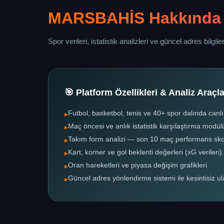
MARSBAHİS Hakkında K
Spor verileri, istatistik analizleri ve güncel adres bilgile
🎯 Platform Özellikleri & Analiz Araçla
Futbol, basketbol, tenis ve 40+ spor dalında canlı
Maç öncesi ve anlık istatistik karşılaştırma modül
Takım form analizi — son 10 maç performans sk
Kart, korner ve gol beklenti değerleri (xG verileri)
Oran hareketleri ve piyasa değişim grafikleri
Güncel adres yönlendirme sistemi ile kesintisiz u