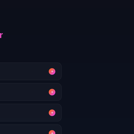
r
+
de yönlendirme sistemi
+
kesintisiz bağlantı için
+
hesabınız aktif hale gelir.
+