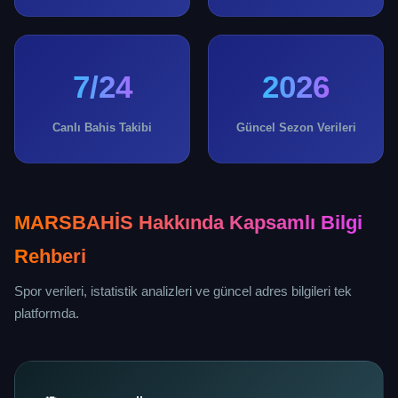
7/24
2026
Canlı Bahis Takibi
Güncel Sezon Verileri
MARSBAHİS Hakkında Kapsamlı Bilgi
Rehberi
Spor verileri, istatistik analizleri ve güncel adres bilgileri tek
platformda.