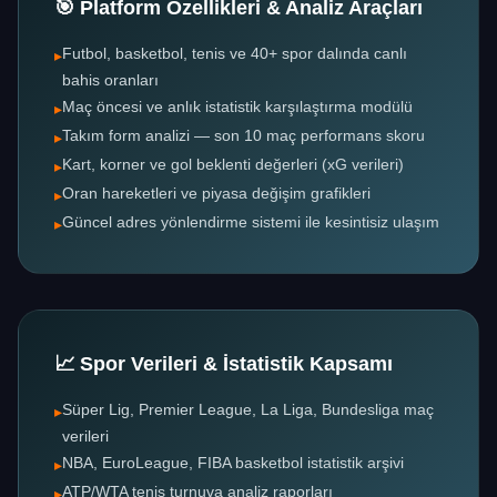
🎯 Platform Özellikleri & Analiz Araçları
Futbol, basketbol, tenis ve 40+ spor dalında canlı
bahis oranları
Maç öncesi ve anlık istatistik karşılaştırma modülü
Takım form analizi — son 10 maç performans skoru
Kart, korner ve gol beklenti değerleri (xG verileri)
Oran hareketleri ve piyasa değişim grafikleri
Güncel adres yönlendirme sistemi ile kesintisiz ulaşım
📈 Spor Verileri & İstatistik Kapsamı
Süper Lig, Premier League, La Liga, Bundesliga maç
verileri
NBA, EuroLeague, FIBA basketbol istatistik arşivi
ATP/WTA tenis turnuva analiz raporları