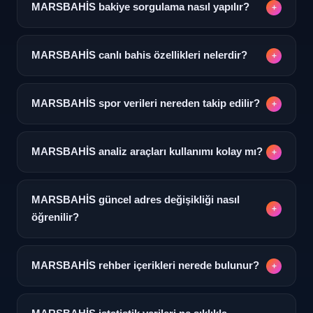
cüzdan dahil çoklu ödeme yöntemi sunulmaktadır.
MARSBAHİS bakiye sorgulama nasıl yapılır?
+
Hesap panelinden bakiye bilgilerinize anlık
ulaşabilirsiniz. Bakiye geçmişi ve işlem detayları da bu
MARSBAHİS canlı bahis özellikleri nelerdir?
+
bölümde görüntülenir.
Canlı bahis bölümünde 40'tan fazla spor dalında anlık
oranlar ve maç içi istatistikler sunulmaktadır. Oran
MARSBAHİS spor verileri nereden takip edilir?
+
güncellemeleri saniyeler içinde yansıtılır.
Spor verileri ve istatistik bölümünden anlık veriler
izlenebilir. Futbol, basketbol ve tenis başta olmak üzere
MARSBAHİS analiz araçları kullanımı kolay mı?
+
tüm dallar kapsanmaktadır.
Analiz araçları sezgisel arayüzüyle kolayca kullanılabilir.
Rehber bölümünde adım adım kullanım kılavuzları
MARSBAHİS güncel adres değişikliği nasıl
+
mevcuttur.
öğrenilir?
Bu bilgi platformunu düzenli takip ederek güncel adres
bilgisine her zaman ulaşabilirsiniz. Bildirim sistemi de
MARSBAHİS rehber içerikleri nerede bulunur?
+
mevcuttur.
Rehber bölümünde tüm kullanım kılavuzları, giriş yap
adımları ve platform özellikleri detaylı şekilde