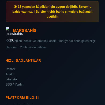
🔞 18 yaşından küçükler için uygun değildir. Sorumlu
bahis yapınız. | Bu site hiçbir bahis şirketiyle bağlantılı
değildir.
MARSBAHİS
Spor verileri, analiz ve istatistik odaklı Türkiye'nin önde gelen bilgi
platformu. 2026 güncel rehber.
HIZLI BAĞLANTILAR
Rehber
Analiz
İstatistik
SSS / Yardım
PLATFORM BILGISI