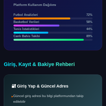
Platform Kullanım Dağılımı
Futbol Analizleri
72%
Basketbol Verileri
58%
Tenis İstatistikleri
44%
Canlı Bahis Takibi
89%
Giriş, Kayıt & Bakiye Rehberi
🔐 Giriş Yap & Güncel Adres
Güncel giriş adresi bu bilgi platformundan takip
edilebilir