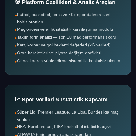
🎯 Platform Özellikleri & Analiz Araçları
Futbol, basketbol, tenis ve 40+ spor dalında canlı
bahis oranları
Maç öncesi ve anlık istatistik karşılaştırma modülü
Takım form analizi — son 10 maç performans skoru
Kart, korner ve gol beklenti değerleri (xG verileri)
Oran hareketleri ve piyasa değişim grafikleri
Güncel adres yönlendirme sistemi ile kesintisiz ulaşım
📈 Spor Verileri & İstatistik Kapsamı
Süper Lig, Premier League, La Liga, Bundesliga maç
verileri
NBA, EuroLeague, FIBA basketbol istatistik arşivi
ATP/WTA tenis turnuva analiz raporları