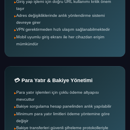
Giriş yap işlemi için doğru URL kullanımı kritik önem
taşır
Adres değişikliklerinde anlık yönlendirme sistemi
devreye girer
VPN gerektirmeden hızlı ulaşım sağlanabilmektedir
Mobil uyumlu giriş ekranı ile her cihazdan erişim
mümkündür
💳 Para Yatır & Bakiye Yönetimi
Para yatır işlemleri için çoklu ödeme altyapısı
mevcuttur
Bakiye sorgulama hesap panelinden anlık yapılabilir
Minimum para yatır limitleri ödeme yöntemine göre
değişir
Bakiye transferleri güvenli şifreleme protokolleriyle