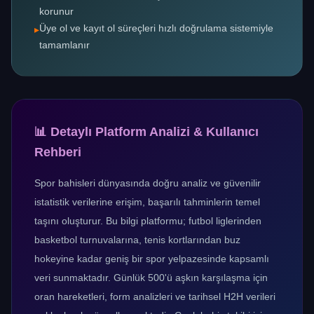
korunur
Üye ol ve kayıt ol süreçleri hızlı doğrulama sistemiyle
tamamlanır
📊 Detaylı Platform Analizi & Kullanıcı
Rehberi
Spor bahisleri dünyasında doğru analiz ve güvenilir
istatistik verilerine erişim, başarılı tahminlerin temel
taşını oluşturur. Bu bilgi platformu; futbol liglerinden
basketbol turnuvalarına, tenis kortlarından buz
hokeyine kadar geniş bir spor yelpazesinde kapsamlı
veri sunmaktadır. Günlük 500'ü aşkın karşılaşma için
oran hareketleri, form analizleri ve tarihsel H2H verileri