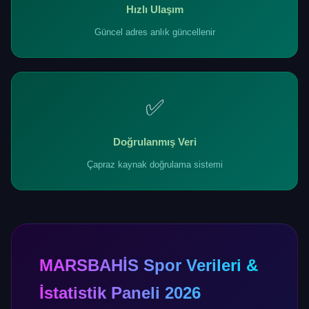
Hızlı Ulaşım
Güncel adres anlık güncellenir
✅
Doğrulanmış Veri
Çapraz kaynak doğrulama sistemi
MARSBAHİS Spor Verileri &
İstatistik Paneli 2026