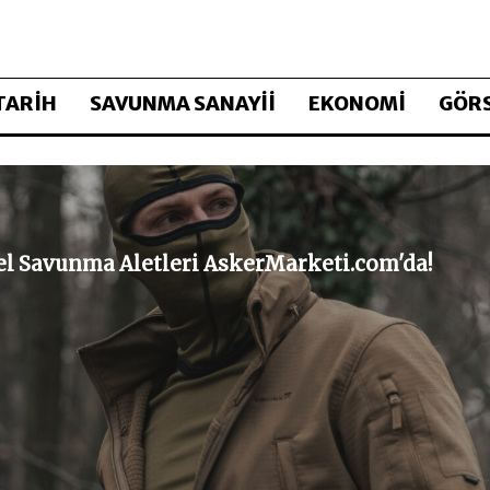
TARİH
SAVUNMA SANAYİİ
EKONOMİ
GÖRS
sel Savunma Aletleri AskerMarketi.com'da!