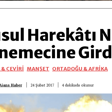
sul Harekâtı N
nemecine Gird
& ÇEVİRİ
MANŞET
ORTADOĞU & AFRİKA
Ajans Haber
okunur
4
dakikada
24 Şubat 2017