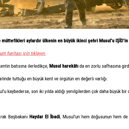
 müttefikleri aylardır ülkenin en büyük ikinci şehri Musul’u IŞİD’in
m haritası için tıklayın.
entin batısına ilerledikçe,
Musul harekâtı
da en zorlu safhasına gird
elinde tuttuğu en büyük kent ve örgütün en değerli varlığı.
l’u kaybederse, son iki yılda aldığı yenilgilerden çok daha büyük bir 
Irak Başbakanı
Haydar El İbadi
, Musul’un hem doğusunun hem de ba