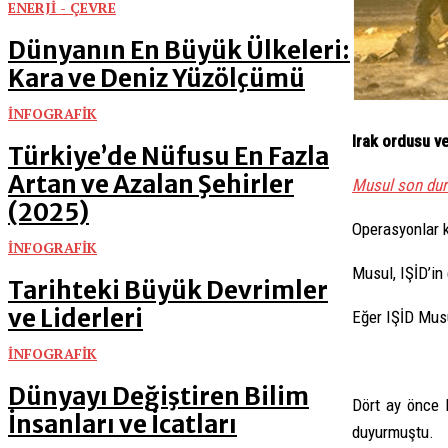
ENERJİ - ÇEVRE
Dünyanın En Büyük Ülkeleri:
Kara ve Deniz Yüzölçümü
İNFOGRAFİK
Irak ordusu ve
Türkiye’de Nüfusu En Fazla
Artan ve Azalan Şehirler
Musul son duru
(2025)
Operasyonlar k
İNFOGRAFİK
Musul, IŞİD’in 
Tarihteki Büyük Devrimler
ve Liderleri
Eğer IŞİD Musu
İNFOGRAFİK
Dünyayı Değiştiren Bilim
Dört ay önce 
İnsanları ve İcatları
duyurmuştu.