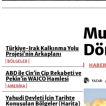
Mu
SON 5 YAZI
Dö
Türkiye-Irak Kalkınma Yolu
Projesi’nin Arkaplanı
BÖLGELER
HABER 
ABD ile Çin’in Çip Rekabeti ve
Pekin’in WAICO Hamlesi
YAZAR:
AMERİKA
Yahudi Devleti İçin Tarihte
Konuşulan Bölgeler (Harita)