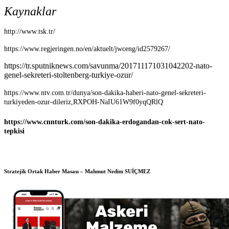
Kaynaklar
http://www.tsk.tr/
https://www.regjeringen.no/en/aktuelt/jwceng/id2579267/
https://tr.sputniknews.com/savunma/201711171031042202-nato-
genel-sekreteri-stoltenberg-turkiye-ozur/
https://www.ntv.com.tr/dunya/son-dakika-haberi-nato-genel-sekreteri-
turkiyeden-ozur-dileriz,RXPOH-NaIU61W9f0yqQRlQ
https://www.cnnturk.com/son-dakika-erdogandan-cok-sert-nato-
tepkisi
Stratejik Ortak Haber Masası – Mahmut Nedim SUİÇMEZ