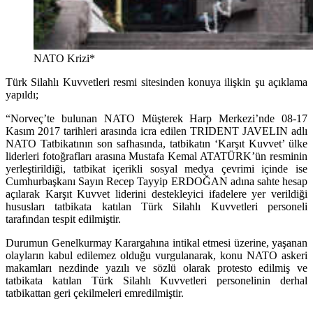
NATO Krizi*
Türk Silahlı Kuvvetleri resmi sitesinden konuya ilişkin şu açıklama
yapıldı;
“Norveç’te bulunan NATO Müşterek Harp Merkezi’nde 08-17
Kasım 2017 tarihleri arasında icra edilen TRIDENT JAVELIN adlı
NATO Tatbikatının son safhasında, tatbikatın ‘Karşıt Kuvvet’ ülke
liderleri fotoğrafları arasına Mustafa Kemal ATATÜRK’ün resminin
yerleştirildiği, tatbikat içerikli sosyal medya çevrimi içinde ise
Cumhurbaşkanı Sayın Recep Tayyip ERDOĞAN adına sahte hesap
açılarak Karşıt Kuvvet liderini destekleyici ifadelere yer verildiği
hususları tatbikata katılan Türk Silahlı Kuvvetleri personeli
tarafından tespit edilmiştir.
Durumun Genelkurmay Karargahına intikal etmesi üzerine, yaşanan
olayların kabul edilemez olduğu vurgulanarak, konu NATO askeri
makamları nezdinde yazılı ve sözlü olarak protesto edilmiş ve
tatbikata katılan Türk Silahlı Kuvvetleri personelinin derhal
tatbikattan geri çekilmeleri emredilmiştir.