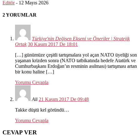
Editör
-
12 Mayıs 2026
2 YORUMLAR
Türkiye'nin Değişen Ekseni ve Öneriler | Stratejik
Ortak
30 Kasım 2017 De 18:01
[…] günümüze çeşitli tartışmalara yol açan NATO üyeliği son
yaşanan krizden sonra (NATO tatbikatında hedefe Atatürk ve
Cumhurbaşkanı Erdoğan’ın resminin asılması) tartışması artan
bir konu haline […]
Yorumu Cevapla
Ali
21 Kasım 2017 De 09:48
Takke düştü kel göründü…
Yorumu Cevapla
CEVAP VER