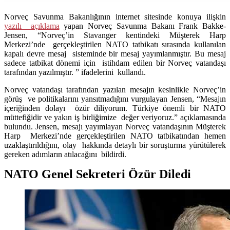
Norveç Savunma Bakanlığının internet sitesinde konuya ilişkin
yazılı açıklama
yapan Norveç Savunma Bakanı Frank Bakke-
Jensen, “Norveç’in Stavanger kentindeki Müşterek Harp
Merkezi’nde gerçekleştirilen NATO tatbikatı sırasında kullanılan
kapalı devre mesaj sisteminde bir mesaj yayımlanmıştır. Bu mesaj
sadece tatbikat dönemi için istihdam edilen bir Norveç vatandaşı
tarafından yazılmıştır. ” ifadelerini kullandı.
Norveç vatandaşı tarafından yazılan mesajın kesinlikle Norveç’in
görüş ve politikalarını yansıtmadığını vurgulayan Jensen, “Mesajın
içeriğinden dolayı özür diliyorum. Türkiye önemli bir NATO
müttefiğidir ve yakın iş birliğimize değer veriyoruz.” açıklamasında
bulundu. Jensen, mesajı yayımlayan Norveç vatandaşının Müşterek
Harp Merkezi’nde gerçekleştirilen NATO tatbikatından hemen
uzaklaştırıldığını, olay hakkında detaylı bir soruşturma yürütülerek
gereken adımların atılacağını bildirdi.
NATO Genel Sekreteri Özür Diledi