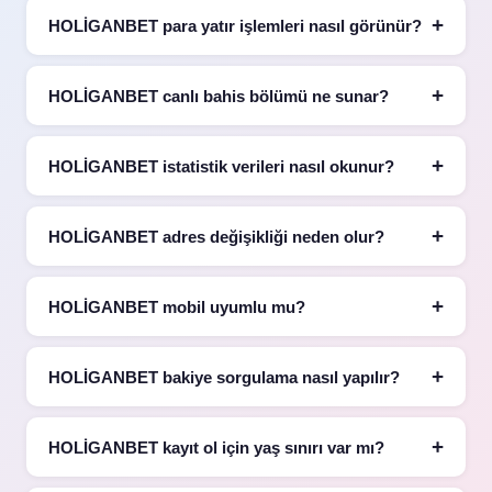
+
HOLİGANBET para yatır işlemleri nasıl görünür?
+
HOLİGANBET canlı bahis bölümü ne sunar?
+
HOLİGANBET istatistik verileri nasıl okunur?
+
HOLİGANBET adres değişikliği neden olur?
+
HOLİGANBET mobil uyumlu mu?
+
HOLİGANBET bakiye sorgulama nasıl yapılır?
+
HOLİGANBET kayıt ol için yaş sınırı var mı?