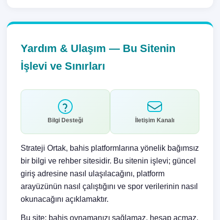
Yardım & Ulaşım — Bu Sitenin
İşlevi ve Sınırları
Bilgi Desteği
İletişim Kanalı
Strateji Ortak, bahis platformlarına yönelik bağımsız
bir bilgi ve rehber sitesidir. Bu sitenin işlevi; güncel
giriş adresine nasıl ulaşılacağını, platform
arayüzünün nasıl çalıştığını ve spor verilerinin nasıl
okunacağını açıklamaktır.
Bu site; bahis oynamanızı sağlamaz, hesap açmaz,