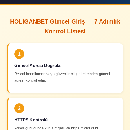
HOLİGANBET Güncel Giriş — 7 Adımlık
Kontrol Listesi
1
Güncel Adresi Doğrula
Resmi kanallardan veya güvenilir bilgi sitelerinden güncel
adresi kontrol edin.
2
HTTPS Kontrolü
Adres çubuğunda kilit simgesi ve https:// olduğunu