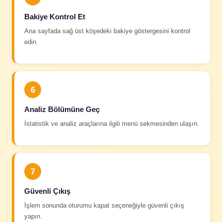
Bakiye Kontrol Et
Ana sayfada sağ üst köşedeki bakiye göstergesini kontrol
edin.
6
Analiz Bölümüne Geç
İstatistik ve analiz araçlarına ilgili menü sekmesinden ulaşın.
7
Güvenli Çıkış
İşlem sonunda oturumu kapat seçeneğiyle güvenli çıkış
yapın.