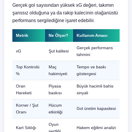
Gerçek gol sayısından yüksek xG değeri, takımın
şanssız olduğuna ya da rakip kalecinin olağanüstü
performans sergilediğine işaret edebilir.
Metrik
Ne Ölçer?
Kullanım Amacı
Gerçek performans
xG
Şut kalitesi
tahmini
Top Kontrolü
Maç
Tempo ve baskı
%
hakimiyeti
göstergesi
Oran
Piyasa
Büyük hacimli bahis
Hareketi
baskısı
sinyali
Korner / Şut
Hücum
Gol üretim kapasitesi
Oranı
etkinliği
Oyun
Kart Sıklığı
Hakem eğilimi analizi
sertliği