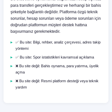
para transferi gerçekleştirmez ve herhangi bir bahis
şirketiyle bağlantılı değildir. Platforma özgü teknik
sorunlar, hesap sorunları veya ödeme sorunları için
doğrudan platformun müşteri destek hattına
başvurmanız gerekmektedir.
✅ Bu site: Bilgi, rehber, analiz çerçevesi, adres takip
yöntemi
✅ Bu site: Spor istatistikleri kavramsal açıklama
❌ Bu site değil: Bahis oynama, para yatırma, üyelik
açma
❌ Bu site değil: Resmi platform desteği veya teknik
yardım