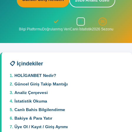
2026 Analiz Özeti
26
Bilgi Platformu
Doğrulanmış Veri
Canlı İstatistik
2026 Sezonu
📋 İçindekiler
HOLİGANBET Nedir?
Güncel Giriş Takip Mantığı
Analiz Çerçevesi
İstatistik Okuma
Canlı Bahis Bilgilendirme
Bakiye & Para Yatır
Üye Ol / Kayıt / Giriş Ayrımı