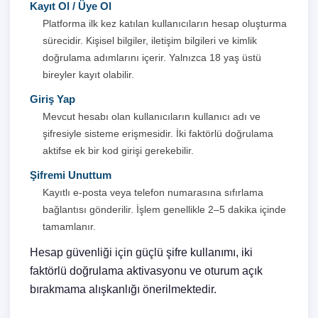
Kayıt Ol / Üye Ol
Platforma ilk kez katılan kullanıcıların hesap oluşturma
sürecidir. Kişisel bilgiler, iletişim bilgileri ve kimlik
doğrulama adımlarını içerir. Yalnızca 18 yaş üstü
bireyler kayıt olabilir.
Giriş Yap
Mevcut hesabı olan kullanıcıların kullanıcı adı ve
şifresiyle sisteme erişmesidir. İki faktörlü doğrulama
aktifse ek bir kod girişi gerekebilir.
Şifremi Unuttum
Kayıtlı e-posta veya telefon numarasına sıfırlama
bağlantısı gönderilir. İşlem genellikle 2–5 dakika içinde
tamamlanır.
Hesap güvenliği için güçlü şifre kullanımı, iki
faktörlü doğrulama aktivasyonu ve oturum açık
bırakmama alışkanlığı önerilmektedir.