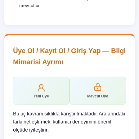
mevcuttur
Üye Ol / Kayıt Ol / Giriş Yap — Bilgi
Mimarisi Ayrımı
Yeni Üye
Mevcut Üye
Bu üç kavram sıklıkla karıştırılmaktadır. Aralarındaki
farkı netleştirmek, kullanıcı deneyimini önemli
ölçüde iyileştirir: