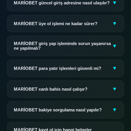
sunan köklü bir dijital platform olup futbol, basketbol,
▼
MARİOBET güncel giriş adresine nasıl ulaşılır?
tenis ve e-spor başta olmak üzere 30'dan fazla branşı
Güncel adrese güvenilir rehber platformları, sosyal
kapsamaktadır.
medya kanalları veya müşteri hizmetleri aracılığıyla
▼
MARİOBET üye ol işlemi ne kadar sürer?
ulaşılabilir. Bu bilgi platformu güncel giriş bilgilerini
Kayıt ol formu doldurulduktan sonra e-posta
düzenli olarak paylaşmaktadır.
doğrulaması ile birlikte hesap 2–5 dakika içinde aktif
MARİOBET giriş yap işleminde sorun yaşanırsa
▼
ne yapılmalı?
hale gelmektedir. Kimlik doğrulama süreci 24 saate
kadar uzayabilir.
Tarayıcı önbelleği temizlenmeli, farklı bir tarayıcı
denenmeli ve güncel adres kontrol edilmelidir. Sorun
▼
MARİOBET para yatır işlemleri güvenli mi?
devam ederse 7/24 canlı destek hattına başvurulabilir.
256-bit SSL şifreleme ve PCI DSS uyumlu ödeme
altyapısı sayesinde tüm finansal işlemler güvenli
▼
MARİOBET canlı bahis nasıl çalışır?
ortamda gerçekleştirilmektedir. Banka havalesi, e-
Devam eden maçlara anlık olarak bahis yapılabilmekte;
cüzdan ve kripto para seçenekleri mevcuttur.
oranlar her birkaç saniyede bir güncellenmektedir. Canlı
▼
MARİOBET bakiye sorgulama nasıl yapılır?
istatistikler ve görsel skor takibi aynı ekranda
Hesap panelinin sağ üst köşesinde anlık bakiye
sunulmaktadır.
görüntülenmektedir. Detaylı işlem geçmişine ise hesap
MARİOBET kayıt ol için hangi belgeler