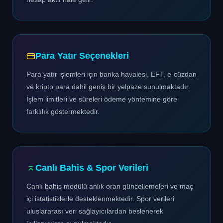
Para Yatır Seçenekleri
Para yatır işlemleri için banka havalesi, EFT, e-cüzdan
ve kripto para dahil geniş bir yelpaze sunulmaktadır.
İşlem limitleri ve süreleri ödeme yöntemine göre
farklılık göstermektedir.
Canlı Bahis & Spor Verileri
Canlı bahis modülü anlık oran güncellemeleri ve maç
içi istatistiklerle desteklenmektedir. Spor verileri
uluslararası veri sağlayıcılardan beslenerek