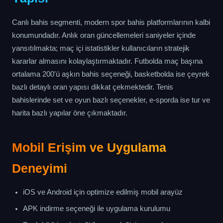
Canlı bahis segmenti, modern spor bahis platformlarının kalbi
konumundadır. Anlık oran güncellemeleri saniyeler içinde
yansıtılmakta; maç içi istatistikler kullanıcıların stratejik
kararlar almasını kolaylaştırmaktadır. Futbolda maç başına
ortalama 200'ü aşkın bahis seçeneği, basketbolda ise çeyrek
bazlı detaylı oran yapısı dikkat çekmektedir. Tenis
bahislerinde set ve oyun bazlı seçenekler, e-sporda ise tur ve
harita bazlı yapılar öne çıkmaktadır.
Mobil Erişim ve Uygulama
Deneyimi
iOS ve Android için optimize edilmiş mobil arayüz
APK indirme seçeneği ile uygulama kurulumu