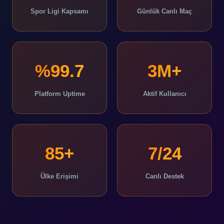
Spor Ligi Kapsamı
Günlük Canlı Maç
%99.7
3M+
Platform Uptime
Aktif Kullanıcı
85+
7/24
Ülke Erişimi
Canlı Destek