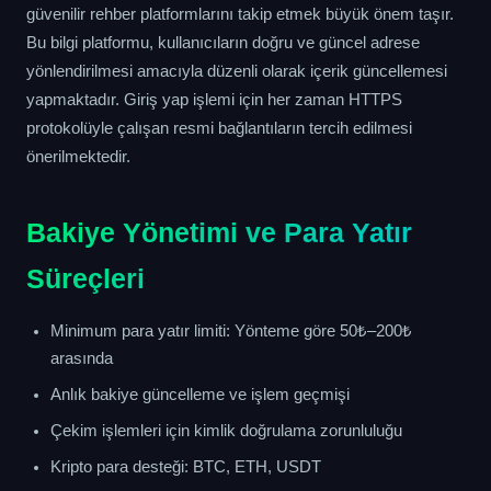
güvenilir rehber platformlarını takip etmek büyük önem taşır.
Bu bilgi platformu, kullanıcıların doğru ve güncel adrese
yönlendirilmesi amacıyla düzenli olarak içerik güncellemesi
yapmaktadır. Giriş yap işlemi için her zaman HTTPS
protokolüyle çalışan resmi bağlantıların tercih edilmesi
önerilmektedir.
Bakiye Yönetimi ve Para Yatır
Süreçleri
Minimum para yatır limiti: Yönteme göre 50₺–200₺
arasında
Anlık bakiye güncelleme ve işlem geçmişi
Çekim işlemleri için kimlik doğrulama zorunluluğu
Kripto para desteği: BTC, ETH, USDT