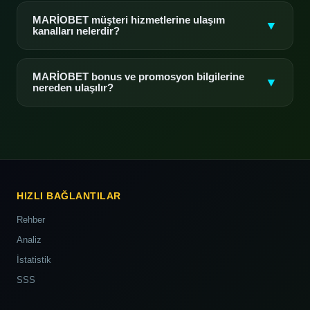
iOS 13 ve üzeri iPhone/iPad modelleri ile Android 8.0 ve
üzeri cihazlarla tam uyumlu çalışmaktadır. APK dosyası
MARİOBET müşteri hizmetlerine ulaşım
▼
kanalları nelerdir?
resmi kanaldan indirilebilmektedir.
7/24 canlı sohbet, e-posta desteği ve Telegram kanalı
üzerinden müşteri hizmetlerine ulaşım
MARİOBET bonus ve promosyon bilgilerine
▼
nereden ulaşılır?
sağlanabilmektedir. Ortalama yanıt süresi canlı
sohbette 2 dakikanın altındadır.
Promosyonlar sekmesinde hoşgeldin bonusu, kayıp
bonusu, yatırım bonusu ve freespin kampanyaları
detaylı çevrim koşullarıyla birlikte listelenmektedir.
Kampanyalar haftalık güncellenmektedir.
HIZLI BAĞLANTILAR
Rehber
Analiz
İstatistik
SSS