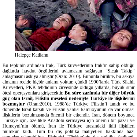
Halepçe Katliamı
Bu tepkinin ardından Irak, Türk kuvvetlerinin Irak’ın sahip olduğu
dağlarda haydut örgütlerini avlamasını sağlayan “Sıcak Takip”
anlaşmasını askıya almıştır (Oran: 2010). Bununla birlikte, bu askıya
almanın reelde hiçbir anlamı yoktur, çünkü 1990’larda Türk Silahlı
Kuvvetleri, PKK tehdidinin zirvesinde olduğu yıllarda, büyük sınır
ötesi operasyonlara girişecektir.
Bu süre zarfında bir diğer büyük
güç olan İsrail, Filistin meselesi nedeniyle Türkiye ile ilişkilerini
bozmuştur
(Oran:2010). 1988’de Türkiye Filistin’i tanıdı ve bu
dönemde İsrail karşıtı ve Filistin yanlısı kamuoyunun da var olması
ilişkilerin bozulmasında önemli bir etkendir. İran, dönem boyunca
Türkiye için, özellikle Anadolu sermayesi için önemli bir pazar ve
Humeyni’nin ölümü, İran ile Türkiye arasındaki ikili ilişkileri
mümkün kıldı. Tüm bu dış politika faaliyetleri hakkında bazı
sonuçlar çıkarabiliriz. Birincisi, Türkiye’nin dış politika faaliyeti,