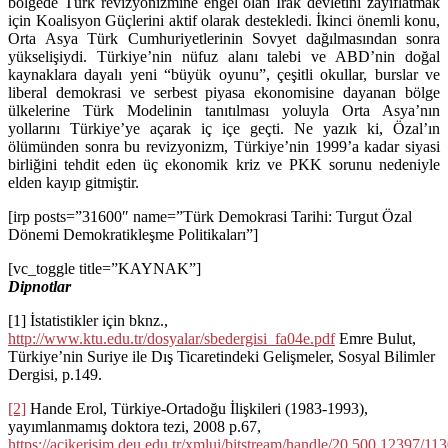
bölgede Türk revizyonizmine engel olan Irak devletini zayıflatmak
için Koalisyon Güçlerini aktif olarak destekledi. İkinci önemli konu,
Orta Asya Türk Cumhuriyetlerinin Sovyet dağılmasından sonra
yükselişiydi. Türkiye’nin nüfuz alanı talebi ve ABD’nin doğal
kaynaklara dayalı yeni “büyük oyunu”, çeşitli okullar, burslar ve
liberal demokrasi ve serbest piyasa ekonomisine dayanan bölge
ülkelerine Türk Modelinin tanıtılması yoluyla Orta Asya’nın
yollarını Türkiye’ye açarak iç içe geçti. Ne yazık ki, Özal’ın
ölümünden sonra bu revizyonizm, Türkiye’nin 1999’a kadar siyasi
birliğini tehdit eden üç ekonomik kriz ve PKK sorunu nedeniyle
elden kayıp gitmiştir.
[irp posts=”31600″ name=”Türk Demokrasi Tarihi: Turgut Özal
Dönemi Demokratikleşme Politikaları”]
[vc_toggle title=”KAYNAK”]
Dipnotlar
[1] İstatistikler için bknz.,
http://www.ktu.edu.tr/dosyalar/sbedergisi_fa04e.pdf
Emre Bulut,
Türkiye’nin Suriye ile Dış Ticaretindeki Gelişmeler, Sosyal Bilimler
Dergisi, p.149.
[2]
Hande Erol, Türkiye-Ortadoğu İlişkileri (1983-1993),
yayımlanmamış doktora tezi, 2008 p.67,
https://acikerisim.deu.edu.tr/xmlui/bitstream/handle/20.500.12397/1