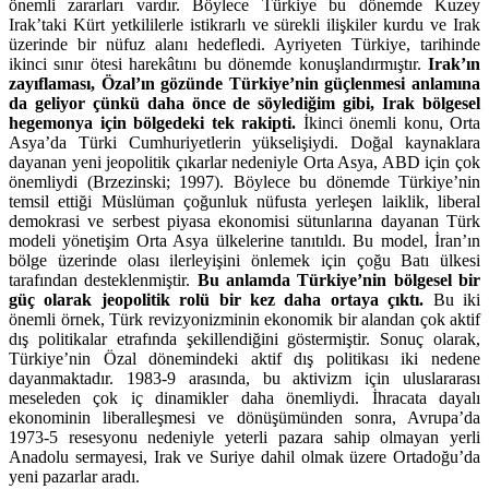
önemli zararları vardır. Böylece Türkiye bu dönemde Kuzey
Irak’taki Kürt yetkililerle istikrarlı ve sürekli ilişkiler kurdu ve Irak
üzerinde bir nüfuz alanı hedefledi. Ayriyeten Türkiye, tarihinde
ikinci sınır ötesi harekâtını bu dönemde konuşlandırmıştır.
Irak’ın
zayıflaması, Özal’ın gözünde Türkiye’nin güçlenmesi anlamına
da geliyor çünkü daha önce de söylediğim gibi, Irak bölgesel
hegemonya için bölgedeki tek rakipti.
İkinci önemli konu, Orta
Asya’da Türki Cumhuriyetlerin yükselişiydi. Doğal kaynaklara
dayanan yeni jeopolitik çıkarlar nedeniyle Orta Asya, ABD için çok
önemliydi (Brzezinski; 1997). Böylece bu dönemde Türkiye’nin
temsil ettiği Müslüman çoğunluk nüfusta yerleşen laiklik, liberal
demokrasi ve serbest piyasa ekonomisi sütunlarına dayanan Türk
modeli yönetişim Orta Asya ülkelerine tanıtıldı. Bu model, İran’ın
bölge üzerinde olası ilerleyişini önlemek için çoğu Batı ülkesi
tarafından desteklenmiştir.
Bu anlamda Türkiye’nin bölgesel bir
güç olarak jeopolitik rolü bir kez daha ortaya çıktı.
Bu iki
önemli örnek, Türk revizyonizminin ekonomik bir alandan çok aktif
dış politikalar etrafında şekillendiğini göstermiştir. Sonuç olarak,
Türkiye’nin Özal dönemindeki aktif dış politikası iki nedene
dayanmaktadır. 1983-9 arasında, bu aktivizm için uluslararası
meseleden çok iç dinamikler daha önemliydi. İhracata dayalı
ekonominin liberalleşmesi ve dönüşümünden sonra, Avrupa’da
1973-5 resesyonu nedeniyle yeterli pazara sahip olmayan yerli
Anadolu sermayesi, Irak ve Suriye dahil olmak üzere Ortadoğu’da
yeni pazarlar aradı.