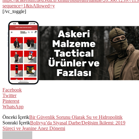
https://acikerisim.deu.edu.tr/xmlui/bitstream/handle/20.500.12397/1
sequence=1&isAllowed=y
[/vc_toggle]
Facebook
Twitter
Pinterest
WhatsApp
Önceki İçerik
Bir Güvenlik Sorunu Olarak Su ve Hidropolitik
Sonraki İçerik
Bolivya’da Siyasal Darbe/Değişim İkilemi: 2019
Süreci ve Jeanine Anez Dönemi