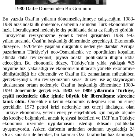
1980 Darbe Döneminden Bir Görünüm
Bu yazıda Özal’ın yıllarını dönemselleştirmeye çalışacağım. 1983-
1989 arasındaki ilk dönemde, darbenin ardından Türk ekonomisinin
hızla liberalleşmesi nedeniyle dış politikada daha az faaliyet gördük.
Türkiye’nin revizyonizme yönelik temel girişimleri 1989-1993
yılları arasında Özal’ın başkanlığı döneminde gerçekleşti. Ekonomik
düzeyde, 1970’lerde yaşanan durgunluk nedeniyle daralan Avrupa
pazarlarının Türkiye’yi neo-Osmanlıcılık ve oportünizm koşulları
altında daha revizyonist, piyasa odaklı politikalara ittiğini iddia
edeceğim. Bu ekonomik düzey, Türkiye’nin yılda yaklaşık %5
büyüme hızı yakaladığı ve ekonomisini ihracata yönelik ekonomiye
dönüştürdüğü bir dönemdir ve Özal’ın ilk zamanlarını müteakiben
gerçekleşmiştir. Bu revizyonizmin siyasi düzeyi ise açıklayacağım
uluslararası ortam nedeniyle Özal’ın başkanlığı döneminde 1989-
1993 döneminde gerçekleşti.
1983 ve 1989 yıllarında Türkiye,
çeşitli nedenlerle ülke içinde büyük bir liberalleşme sürecine
tanık oldu.
Öncelikle ülkenin ekonomik iyileşmesi için bu süreç
gereklidir. 1973 petrol krizi nedeniyle net enerji ithalatçısı olan
Türkiye ekonomisi, yeterli enerjiye erişebilmek için büyük ölçüde
dış krediye bağımlıydı, ancak iç siyasi hedefleri ve IMF’nin Türkiye
ekonomisi üzerinde uygulamasını istediği iktisadi politikalar
uyuşmuyordu. Askeri darbenin ardından ordunun uyguladığı 24
Ocak kararları ile beraber, bu kararlar Özal tarafından hazırlanmıştır,