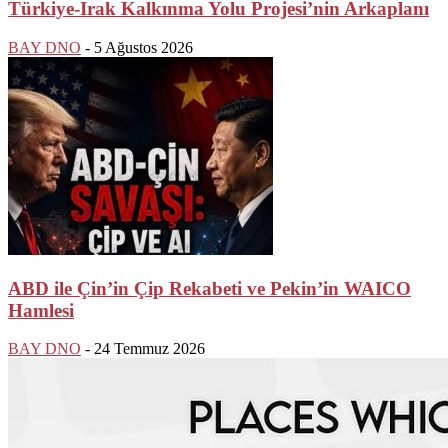
Türkiye-Irak Kalkınma Yolu Projesi’nin Arkaplanı
BAY DNO
-
5 Ağustos 2026
ABD ile Çin’in Çip Rekabeti ve Pekin’in WAICO
Hamlesi
BAY DNO
-
24 Temmuz 2026