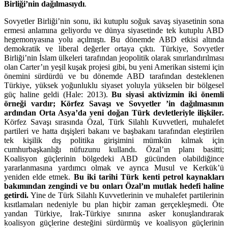
Birliği’nin dağılmasıydı
.
Sovyetler Birliği’nin sonu, iki kutuplu soğuk savaş siyasetinin sona
ermesi anlamına geliyordu ve dünya siyasetinde tek kutuplu ABD
hegemonyasına yolu açılmıştı. Bu dönemde ABD etkisi altında
demokratik ve liberal değerler ortaya çıktı. Türkiye, Sovyetler
Birliği’nin İslam ülkeleri tarafından jeopolitik olarak sınırlandırılması
olan Carter’ın yeşil kuşak projesi gibi, bu yeni Amerikan sistemi için
önemini sürdürdü ve bu dönemde ABD tarafından desteklenen
Türkiye, yüksek yoğunluklu siyaset yoluyla yükselen bir bölgesel
güç haline geldi (Hale: 2013).
Bu siyasi aktivizmin iki önemli
örneği vardır; Körfez Savaşı ve Sovyetler ’in dağılmasının
ardından Orta Asya’da yeni doğan Türk devletleriyle ilişkiler.
Körfez Savaşı sırasında Özal, Türk Silahlı Kuvvetleri, muhalefet
partileri ve hatta dışişleri bakanı ve başbakanı tarafından eleştirilen
tek kişilik dış politika girişimini mümkün kılmak için
cumhurbaşkanlığı nüfuzunu kullandı. Özal’ın planı basitti;
Koalisyon güçlerinin bölgedeki ABD gücünden olabildiğince
yararlanmasına yardımcı olmak ve ayrıca Musul ve Kerkük’ü
yeniden elde etmek.
Bu iki tarihi Türk kenti petrol kaynakları
bakımından zengindi ve bu onları Özal’ın mutlak hedefi haline
getirdi.
Yine de Türk Silahlı Kuvvetlerinin ve muhalefet partilerinin
kısıtlamaları nedeniyle bu plan hiçbir zaman gerçekleşmedi. Öte
yandan Türkiye, Irak-Türkiye sınırına asker konuşlandırarak
koalisyon güçlerine desteğini sürdürmüş ve koalisyon güçlerinin