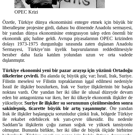
OPEC Krizi
Özetle, Türkiye dünya ekonomisini entegre etmek için büyük bir
liberalleşme projesine girdi, dahası bu dönemde Anadolu sermayesi,
bir yandan dünya ekonomisine entegrasyon talep eden önemli bir
ekonomik güç haline geldi. Avrupa piyasalarının OPEC krizinden
dolayı 1973-1975 durgunluğu sırasında zaten dışlanan Anadolu
Sermayesi, Türkiye’nin üyelik başvurularının reddedilmesiyle
beraber daha fazla katılım yolundan uzun ve orta vadede
dışlanmıştır.
Türkiye ekonomisi yeni bir pazar arayışı için yüzünü Ortadoğu
ülkelerine çevirdi.
Bu alanda üç büyük güç var; İsrail, Irak, Suriye.
Filistin meselesi ve Filistin topraklarının işgal edilmesi nedeniyle
İsrail ile ilişkiler bozulurken, Irak ve Suriye ilişkilerinin bir başka
noktası vardı. Öte yandan her iki ülke ile ulusal düzeyde devam
eden bir antagonizma var iken, her iki ülkeyle ekonomik ilişkiler de
yükseliyor.
Suriye ile ilişkiler su sorununun çözülmesinden sonra
sakinleşmiş, ticarette büyük bir artış yaşanmıştır
. Öte yandan
Irak ile ilişkiler başlangıçta sorunludur çünkü Irak, bölgede Türkiye
ile rekabet edebilecek tek yarı-çevre ülkesidir. Bu nedenle
Saddam’la ilişkilerin çoğu zaman soğuk ve yüksek tansiyonlu
olmuştur. Bununla birlikte, her iki ülke de büyük ölçüde birbirine