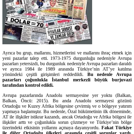
Ayrıca bu grup, mallarını, hizmetlerini ve mallarını ihraç etmek için
yeni pazarlar talep etti. 1973-1975 durgunluğu nedeniyle Avrupa
pazarları yetersizdi, bu durgunluk nedeniyle Avrupa pazarları daraldı
ve ayrıca 1984 ile 1989 arasında Türkiye’nin AT’ye katılma
yönündeki çeşitli girişimleri reddedildi.
Bu nedenle Avrupa
pazarları çoğunlukla İstanbul merkezli büyük burjuvazi
tarafından kontrol edildi.
Avrupa pazarlarında Anadolu sermayesine yer yoktu (Balkan,
Balkan, Öncü: 2015). Bu anda Anadolu sermayesi gözünü
Ortadoğu ve Kuzey Afrika bölgesine çevirmiş ve o bölgeye yatırım
yapmaya başlamıştır. Bu nedenle, Özal hükümetinin ilk döneminde,
AT ile ilişkiler istikrar kazandı, ancak Ortadoğu ve Afrika bölgesi ile
ilişkiler arttı ve çoğunlukla sorun çözmeye ve Türkiye’nin bölge
üzerindeki etkisinin yollarını açmaya dayanıyordu.
Fakat Türkiye
ile diğer Ortadoğu ülkeleri arasında çeşitli sorunlar vardı.