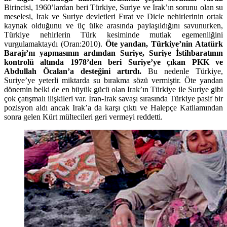
Birincisi, 1960’lardan beri Türkiye, Suriye ve Irak’ın sorunu olan su
meselesi, Irak ve Suriye devletleri Fırat ve Dicle nehirlerinin ortak
kaynak olduğunu ve üç ülke arasında paylaşıldığını savunurken,
Türkiye nehirlerin Türk kesiminde mutlak egemenliğini
vurgulamaktaydı (Oran:2010).
Öte yandan, Türkiye’nin Atatürk
Barajı’nı yapmasının ardından Suriye, Suriye İstihbaratının
kontrolü altında 1978’den beri Suriye’ye çıkan PKK ve
Abdullah Öcalan’a desteğini artırdı.
Bu nedenle Türkiye,
Suriye’ye yeterli miktarda su bırakma sözü vermiştir. Öte yandan
dönemin belki de en büyük gücü olan Irak’ın Türkiye ile Suriye gibi
çok çatışmalı ilişkileri var. İran-Irak savaşı sırasında Türkiye pasif bir
pozisyon aldı ancak Irak’a da karşı çıktı ve Halepçe Katliamından
sonra gelen Kürt mültecileri geri vermeyi reddetti.