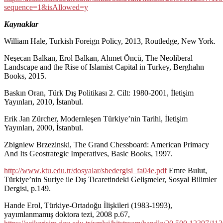
sequence=1&isAllowed=y
Kaynaklar
William Hale, Turkish Foreign Policy, 2013, Routledge, New York.
Neşecan Balkan, Erol Balkan, Ahmet Öncü, The Neoliberal
Landscape and the Rise of Islamist Capital in Turkey, Berghahn
Books, 2015.
Baskın Oran, Türk Dış Politikası 2. Cilt: 1980-2001, İletişim
Yayınları, 2010, İstanbul.
Erik Jan Zürcher, Modernleşen Türkiye’nin Tarihi, İletişim
Yayınları, 2000, İstanbul.
Zbigniew Brzezinski, The Grand Chessboard: American Primacy
And Its Geostrategic Imperatives, Basic Books, 1997.
http://www.ktu.edu.tr/dosyalar/sbedergisi_fa04e.pdf
Emre Bulut,
Türkiye’nin Suriye ile Dış Ticaretindeki Gelişmeler, Sosyal Bilimler
Dergisi, p.149.
Hande Erol, Türkiye-Ortadoğu İlişkileri (1983-1993),
yayımlanmamış doktora tezi, 2008 p.67,