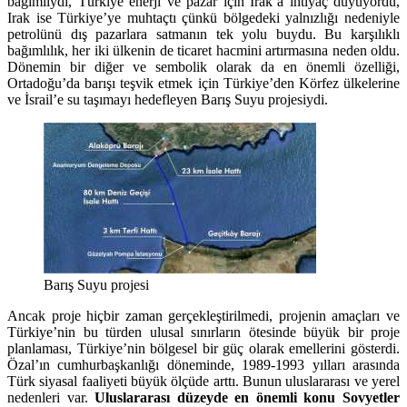
bağımlıydı, Türkiye enerji ve pazar için Irak’a ihtiyaç duyuyordu,
Irak ise Türkiye’ye muhtaçtı çünkü bölgedeki yalnızlığı nedeniyle
petrolünü dış pazarlara satmanın tek yolu buydu. Bu karşılıklı
bağımlılık, her iki ülkenin de ticaret hacmini artırmasına neden oldu.
Dönemin bir diğer ve sembolik olarak da en önemli özelliği,
Ortadoğu’da barışı teşvik etmek için Türkiye’den Körfez ülkelerine
ve İsrail’e su taşımayı hedefleyen Barış Suyu projesiydi.
Barış Suyu projesi
Ancak proje hiçbir zaman gerçekleştirilmedi, projenin amaçları ve
Türkiye’nin bu türden ulusal sınırların ötesinde büyük bir proje
planlaması, Türkiye’nin bölgesel bir güç olarak emellerini gösterdi.
Özal’ın cumhurbaşkanlığı döneminde, 1989-1993 yılları arasında
Türk siyasal faaliyeti büyük ölçüde arttı. Bunun uluslararası ve yerel
nedenleri var.
Uluslararası düzeyde en önemli konu Sovyetler