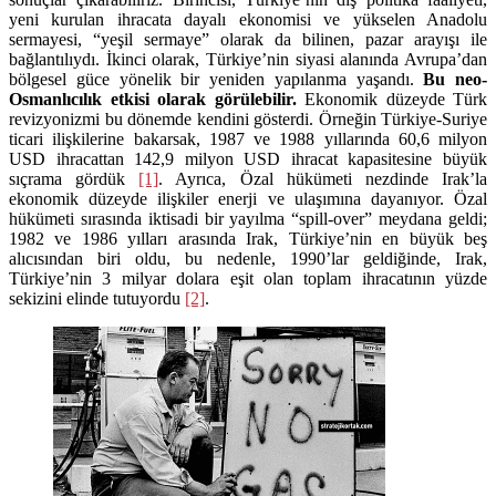
yeni kurulan ihracata dayalı ekonomisi ve yükselen Anadolu
sermayesi, “yeşil sermaye” olarak da bilinen, pazar arayışı ile
bağlantılıydı. İkinci olarak, Türkiye’nin siyasi alanında Avrupa’dan
bölgesel güce yönelik bir yeniden yapılanma yaşandı.
Bu
neo
-
Osmanlıc
ılık etkisi olarak görülebilir.
Ekonomik düzeyde Türk
revizyonizmi bu dönemde kendini gösterdi. Örneğin Türkiye-Suriye
ticari ilişkilerine bakarsak, 1987 ve 1988 yıllarında 60,6 milyon
USD ihracattan 142,9 milyon USD ihracat kapasitesine büyük
sıçrama gördük
[1]
. Ayrıca, Özal hükümeti nezdinde Irak’la
ekonomik düzeyde ilişkiler enerji ve ulaşımına dayanıyor. Özal
hükümeti sırasında iktisadi bir yayılma “spill-over” meydana geldi;
1982 ve 1986 yılları arasında Irak, Türkiye’nin en büyük beş
alıcısından biri oldu, bu nedenle, 1990’lar geldiğinde, Irak,
Türkiye’nin 3 milyar dolara eşit olan toplam ihracatının yüzde
sekizini elinde tutuyordu
[2]
.