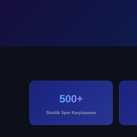
500+
Günlük Spor Karşılaşması