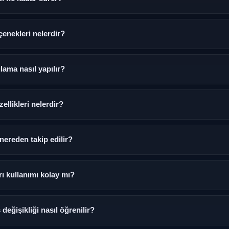
dakika içinde tamamlanmaktadır. Kimlik doğrulama adımı ek süre gerektir
enekleri nelerdir?
ka havalesi, kredi kartı ve e-cüzdan dahil çoklu ödeme yöntemi sunulmak
ma nasıl yapılır?
lerinize anlık ulaşabilirsiniz. Bakiye geçmişi ve işlem detayları da bu b
llikleri nelerdir?
fazla spor dalında anlık oranlar ve maç içi istatistikler sunulmaktadır.
ereden takip edilir?
lümünden anlık veriler izlenebilir. Futbol, basketbol ve tenis başta olmak 
 kullanımı kolay mı?
üzüyle kolayca kullanılabilir. Rehber bölümünde adım adım kullanım kıla
ğişikliği nasıl öğrenilir?