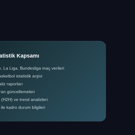
tatistik Kapsamı
 La Liga, Bundesliga maç verileri
etbol istatistik arşivi
iz raporları
oran güncellemeleri
i (H2H) ve trend analizleri
ile kadro durum bilgileri