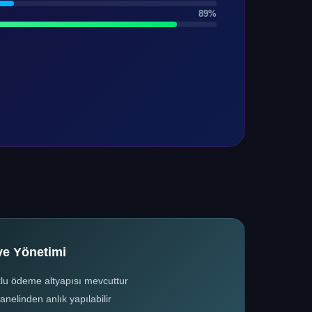
89%
ye Yönetimi
oklu ödeme altyapısı mevcuttur
elinden anlık yapılabilir