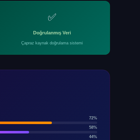
✅
Doğrulanmış Veri
Çapraz kaynak doğrulama sistemi
72%
58%
44%