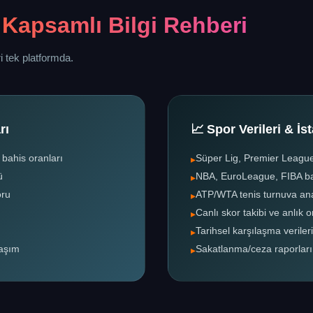
apsamlı Bilgi Rehberi
ri tek platformda.
rı
📈 Spor Verileri & İs
 bahis oranları
Süper Lig, Premier League,
ü
NBA, EuroLeague, FIBA bask
oru
ATP/WTA tenis turnuva anal
Canlı skor takibi ve anlık 
Tarihsel karşılaşma veriler
laşım
Sakatlanma/ceza raporları 