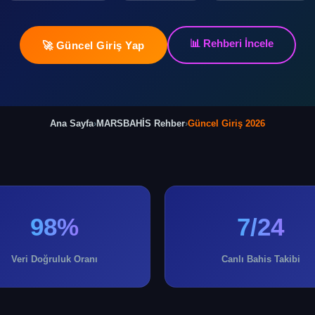
📊 Rehberi İncele
🚀 Güncel Giriş Yap
Ana Sayfa
›
MARSBAHİS Rehber
›
Güncel Giriş 2026
98%
7/24
Veri Doğruluk Oranı
Canlı Bahis Takibi