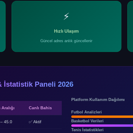
⚡
Hızlı Ulaşım
Güncel adres anlık güncellenir
İstatistik Paneli 2026
Platform Kullanım Dağılımı
 Aralığı
Canlı Bahis
Futbol Analizleri
Basketbol Verileri
 – 45.0
✅ Aktif
Tenis İstatistikleri