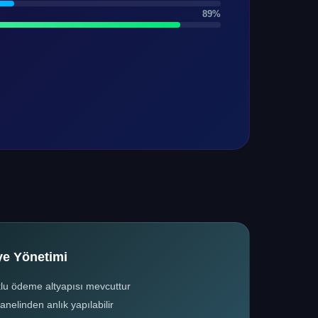
89%
ye Yönetimi
oklu ödeme altyapısı mevcuttur
elinden anlık yapılabilir