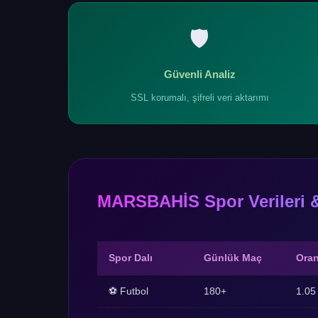
🛡️
Güvenli Analiz
SSL korumalı, şifreli veri aktarımı
MARSBAHİS Spor Verileri & 
Spor Dalı
Günlük Maç
Oran
⚽ Futbol
180+
1.05