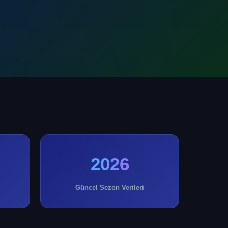
2026
Güncel Sezon Verileri