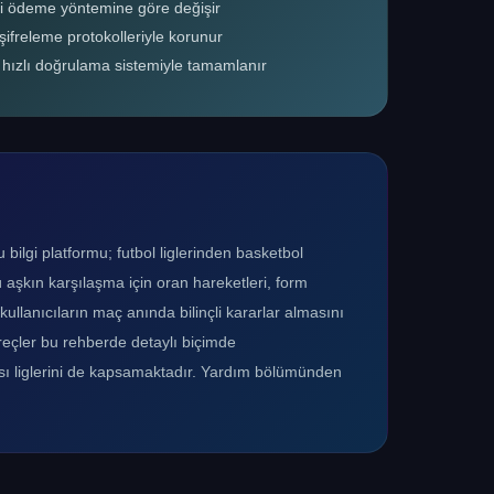
ri ödeme yöntemine göre değişir
 şifreleme protokolleriyle korunur
i hızlı doğrulama sistemiyle tamamlanır
u bilgi platformu; futbol liglerinden basketbol
 aşkın karşılaşma için oran hareketleri, form
, kullanıcıların maç anında bilinçli kararlar almasını
üreçler bu rehberde detaylı biçimde
ıtası liglerini de kapsamaktadır. Yardım bölümünden