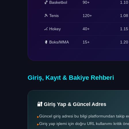
🏀 Basketbol
90+
1.10
🎾 Tenis
120+
1.08
🏒 Hokey
40+
1.15
🥊 Boks/MMA
15+
1.20
Giriş, Kayıt & Bakiye Rehberi
🔐 Giriş Yap & Güncel Adres
Güncel giriş adresi bu bilgi platformundan takip edi
Giriş yap işlemi için doğru URL kullanımı kritik ön