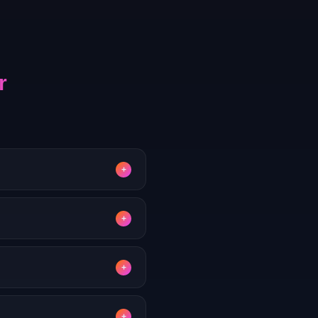
r
+
de yönlendirme sistemi
+
kesintisiz bağlantı için
+
hesabınız aktif hale gelir.
+