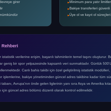
devreye girer
Minimum para yatır limitle
ir
Bakiye transferleri güvenli
im mümkündür
Üye ol ve kayıt ol süreçler
ı Rehberi
statistik verilerine erişim, başarılı tahminlerin temel taşını oluşturur. B
ar geniş bir spor yelpazesinde kapsamlı veri sunmaktadır. Günlük 500'ü
llenmektedir. Canlı bahis takibi için özel geliştirilmiş istatistik modülleri
atır işlemlerine, bakiye yönetiminden güncel adres takibine kadar tüm s
veri tabanı, Avrupa'nın önde gelen liglerinin yanı sıra Asya ve Amerika k
ı için güncel adres bölümü düzenli olarak kontrol edilmelidir.