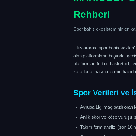
Rehberi
Spor bahis ekosisteminin en ka
Uluslararası spor bahis sektörü
alan platformların başında, gen
platformlar; futbol, basketbol, te
kararlar almasına zemin hazırl
Spor Verileri ve İ
Avrupa Ligi maç bazlı oran 
Anlık skor ve köşe vuruşu ist
Takım form analizi (son 10 