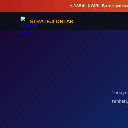
⚠️ YASAL UYARI: Bu site yalnızc
STRATEJİ ORTAK
Türkiye'
rehberi