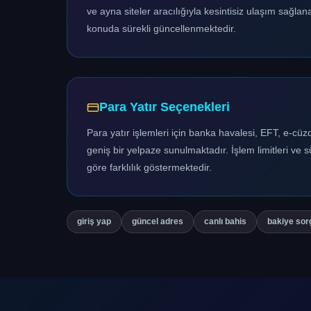
ve ayna siteler aracılığıyla kesintisiz ulaşım sağl
konuda sürekli güncellenmektedir.
Para Yatır Seçenekleri
Para yatır işlemleri için banka havalesi, EFT, e-cüz
geniş bir yelpaze sunulmaktadır. İşlem limitleri ve
göre farklılık göstermektedir.
giriş yap
güncel adres
canlı bahis
bakiye sor