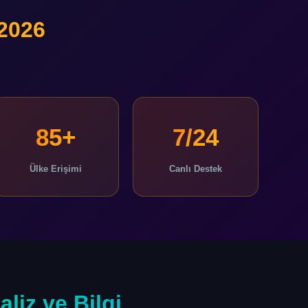
 2026
85+
7/24
Ülke Erişimi
Canlı Destek
iz ve Bilgi