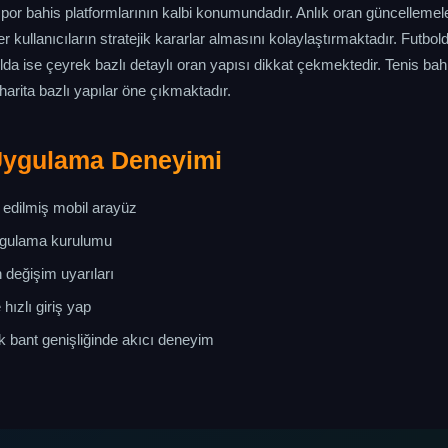
or bahis platformlarının kalbi konumundadır. Anlık oran güncellemeler
kler kullanıcıların stratejik kararlar almasını kolaylaştırmaktadır. Fut
da ise çeyrek bazlı detaylı oran yapısı dikkat çekmektedir. Tenis bahi
harita bazlı yapılar öne çıkmaktadır.
 Uygulama Deneyimi
 edilmiş mobil arayüz
ygulama kurulumu
n değişim uyarıları
hızlı giriş yap
k bant genişliğinde akıcı deneyim