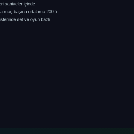
i saniyeler içinde
bolda maç başına ortalama 200'ü
slerinde set ve oyun bazlı