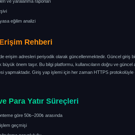
ri ve yaralanma raporları
şivi
iyasa eğilim analizi
Erişim Rehberi
erişim adresleri periyodik olarak güncellenmektedir. Güncel giriş bil
k büyük önem taşır. Bu bilgi platformu, kullanıcıların doğru ve günce
esi yapmaktadır. Giriş yap işlemi için her zaman HTTPS protokolüyle ç
e Para Yatır Süreçleri
 Yönteme göre 50₺–200₺ arasında
 işlem geçmişi