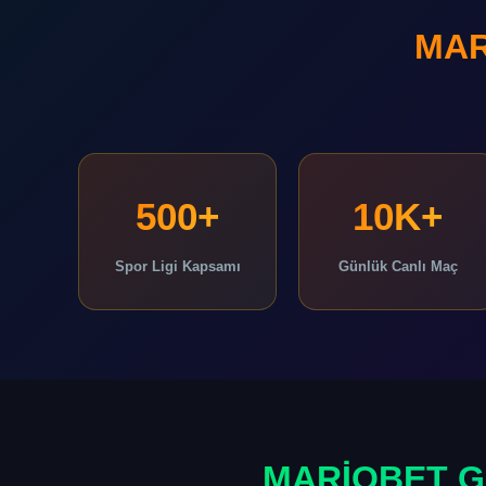
MARİ
500+
10K+
Spor Ligi Kapsamı
Günlük Canlı Maç
MARİOBET Gir