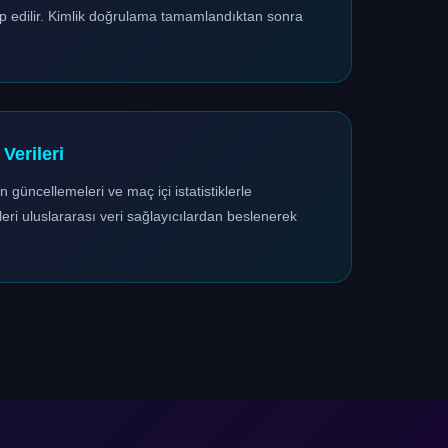
talep edilir. Kimlik doğrulama tamamlandıktan sonra
Verileri
 güncellemeleri ve maç içi istatistiklerle
eri uluslararası veri sağlayıcılardan beslenerek