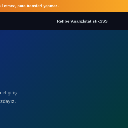
ul etmez, para transferi yapmaz.
Rehber
Analiz
İstatistik
SSS
cel giriş
ızdayız.