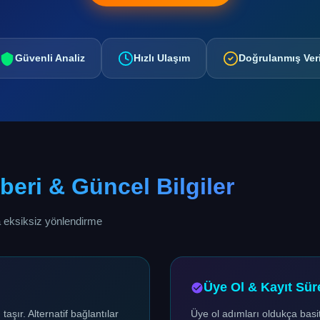
Güvenli Analiz
Hızlı Ulaşım
Doğrulanmış Ver
eri & Güncel Bilgiler
a eksiksiz yönlendirme
Üye Ol & Kayıt Sür
taşır. Alternatif bağlantılar
Üye ol adımları oldukça basit