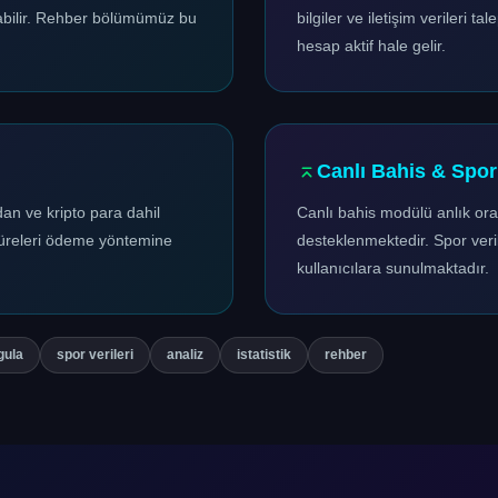
anabilir. Rehber bölümümüz bu
bilgiler ve iletişim verileri 
hesap aktif hale gelir.
Canlı Bahis & Spor 
dan ve kripto para dahil
Canlı bahis modülü anlık oran
 süreleri ödeme yöntemine
desteklenmektedir. Spor veril
kullanıcılara sunulmaktadır.
gula
spor verileri
analiz
istatistik
rehber