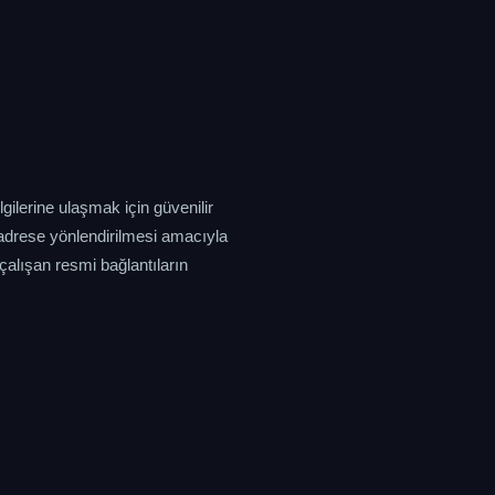
gilerine ulaşmak için güvenilir
l adrese yönlendirilmesi amacıyla
alışan resmi bağlantıların