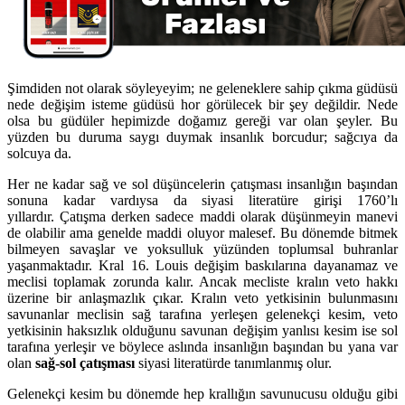
Şimdiden not olarak söyleyeyim; ne geleneklere sahip çıkma güdüsü
nede değişim isteme güdüsü hor görülecek bir şey değildir. Nede
olsa bu güdüler hepimizde doğamız gereği var olan şeyler. Bu
yüzden bu duruma saygı duymak insanlık borcudur; sağcıya da
solcuya da.
Her ne kadar sağ ve sol düşüncelerin çatışması insanlığın başından
sonuna kadar vardıysa da siyasi literatüre girişi 1760’lı
yıllardır. Çatışma derken sadece maddi olarak düşünmeyin manevi
de olabilir ama genelde maddi oluyor malesef. Bu dönemde bitmek
bilmeyen savaşlar ve yoksulluk yüzünden toplumsal buhranlar
yaşanmaktadır. Kral 16. Louis değişim baskılarına dayanamaz ve
meclisi toplamak zorunda kalır. Ancak mecliste kralın veto hakkı
üzerine bir anlaşmazlık çıkar. Kralın veto yetkisinin bulunmasını
savunanlar meclisin sağ tarafına yerleşen gelenekçi kesim, veto
yetkisinin haksızlık olduğunu savunan değişim yanlısı kesim ise sol
tarafına yerleşir ve böylece aslında insanlığın başından bu yana var
olan
sağ-sol çatışması
siyasi literatürde tanımlanmış olur.
Gelenekçi kesim bu dönemde hep krallığın savunucusu olduğu gibi