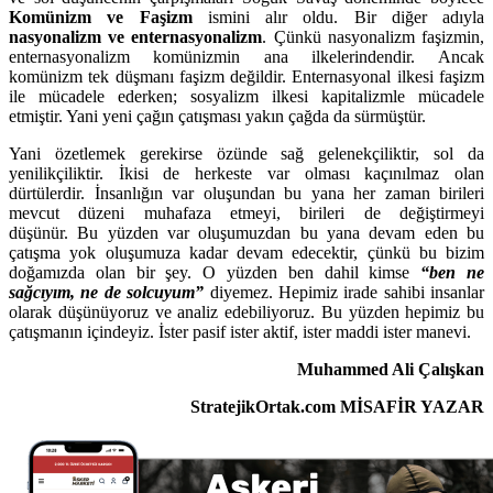
Komünizm ve Faşizm
ismini alır oldu. Bir diğer adıyla
nasyonalizm ve enternasyonalizm
. Çünkü nasyonalizm faşizmin,
enternasyonalizm komünizmin ana ilkelerindendir. Ancak
komünizm tek düşmanı faşizm değildir. Enternasyonal ilkesi faşizm
ile mücadele ederken; sosyalizm ilkesi kapitalizmle mücadele
etmiştir. Yani yeni çağın çatışması yakın çağda da sürmüştür.
Yani özetlemek gerekirse özünde sağ gelenekçiliktir, sol da
yenilikçiliktir. İkisi de herkeste var olması kaçınılmaz olan
dürtülerdir. İnsanlığın var oluşundan bu yana her zaman birileri
mevcut düzeni muhafaza etmeyi, birileri de değiştirmeyi
düşünür. Bu yüzden var oluşumuzdan bu yana devam eden bu
çatışma yok oluşumuza kadar devam edecektir, çünkü bu bizim
doğamızda olan bir şey. O yüzden ben dahil kimse
“ben ne
sağcıyım, ne de solcuyum”
diyemez. Hepimiz irade sahibi insanlar
olarak düşünüyoruz ve analiz edebiliyoruz. Bu yüzden hepimiz bu
çatışmanın içindeyiz. İster pasif ister aktif, ister maddi ister manevi.
Muhammed Ali Çalışkan
StratejikOrtak.com MİSAFİR YAZAR