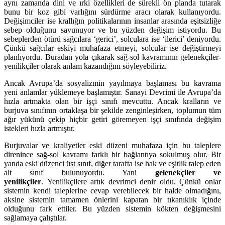
aynı zamanda dini ve ırki özellikleri de sürekli ön planda tutarak
bunu bir koz gibi varlığını sürdürme aracı olarak kullanıyordu.
Değişimciler ise krallığın politikalarının insanlar arasında eşitsizliğe
sebep olduğunu savunuyor ve bu yüzden değişim istiyordu. Bu
sebeplerden ötürü sağcılara ‘gerici’, solculara ise ‘ilerici’ deniyordu.
Çünkü sağcılar eskiyi muhafaza etmeyi, solcular ise değiştirmeyi
planlıyordu. Buradan yola çıkarak sağ-sol kavramının gelenekçiler-
yenilikçiler olarak anlam kazandığını söyleyebiliriz.
Ancak Avrupa’da sosyalizmin yayılmaya başlaması bu kavrama
yeni anlamlar yüklemeye başlamıştır. Sanayi Devrimi ile Avrupa’da
hızla artmakta olan bir işçi sınıfı mevcuttu. Ancak kralların ve
burjuva sınıfının ortaklaşa bir şekilde zenginleşirken, toplumun tüm
ağır yükünü çekip hiçbir getiri göremeyen işçi sınıfında değişim
istekleri hızla artmıştır.
Burjuvalar ve kraliyetler eski düzeni muhafaza için bu taleplere
direnince sağ-sol kavramı farklı bir bağlantıya sokulmuş olur. Bir
yanda eski düzenci üst sınıf, diğer tarafta ise hak ve eşitlik talep eden
alt sınıf bulunuyordu. Yani
gelenekçiler ve
yenilikçiler
. Yenilikçilere artık devrimci denir oldu. Çünkü onlar
sistemin kendi taleplerine cevap verebilecek bir halde olmadığını,
aksine sistemin tamamen önlerini kapatan bir tıkanıklık içinde
olduğunu fark ettiler. Bu yüzden sistemin kökten değişmesini
sağlamaya çalıştılar.