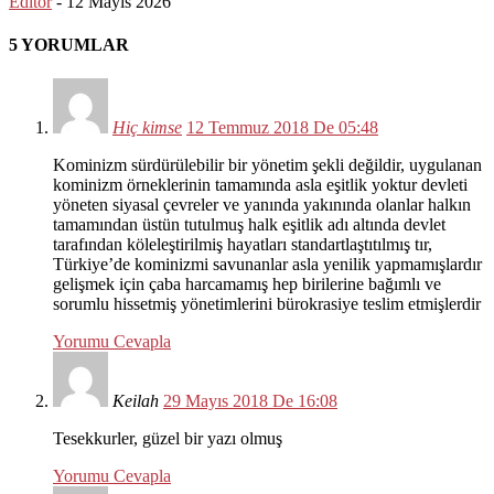
Editör
-
12 Mayıs 2026
5 YORUMLAR
Hiç kimse
12 Temmuz 2018 De 05:48
Kominizm sürdürülebilir bir yönetim şekli değildir, uygulanan
kominizm örneklerinin tamamında asla eşitlik yoktur devleti
yöneten siyasal çevreler ve yanında yakınında olanlar halkın
tamamından üstün tutulmuş halk eşitlik adı altında devlet
tarafından köleleştirilmiş hayatları standartlaştıtılmış tır,
Türkiye’de kominizmi savunanlar asla yenilik yapmamışlardır
gelişmek için çaba harcamamış hep birilerine bağımlı ve
sorumlu hissetmiş yönetimlerini bürokrasiye teslim etmişlerdir
Yorumu Cevapla
Keilah
29 Mayıs 2018 De 16:08
Tesekkurler, güzel bir yazı olmuş
Yorumu Cevapla