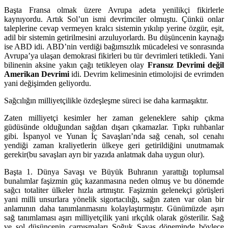
Başta Fransa olmak üzere Avrupa adeta yenilikçi fikirlerle
kaynıyordu. Artık Sol’un ismi devrimciler olmuştu. Çünkü onlar
taleplerine cevap vermeyen kralcı sistemin yıkılıp yerine özgür, eşit,
adil bir sistemin getirilmesini arzuluyorlardı. Bu düşüncenin kaynağı
ise ABD idi. ABD’nin verdiği bağımsızlık mücadelesi ve sonrasında
Avrupa’ya ulaşan demokrasi fikirleri bu tür devrimleri tetikledi. Yani
bilinenin aksine yakın çağı tetikleyen olay
Fransız Devrimi değil
Amerikan Devrimi
idi. Devrim kelimesinin etimolojisi de evrimden
yani değişimden geliyordu.
Sağcılığın milliyetçilikle özdeşleşme süreci ise daha karmaşıktır.
Zaten milliyetçi kesimler her zaman geleneklere sahip çıkma
güdüsünde olduğundan sağdan dışarı çıkamazlar. Tıpkı ruhbanlar
gibi. İspanyol ve Yunan İç Savaşları’nda sağ cenah, sol cenahı
yendiği zaman kraliyetlerin ülkeye geri getirildiğini unutmamak
gerekir(bu savaşları ayrı bir yazıda anlatmak daha uygun olur).
Başta 1. Dünya Savaşı ve Büyük Buhranın yarattığı toplumsal
bunalımlar faşizmin güç kazanmasına neden olmuş ve bu dönemde
sağcı totaliter ülkeler hızla artmıştır. Faşizmin gelenekçi görüşleri
yani milli unsurlara yönelik sigortacılığı, sağın zaten var olan bir
anlamının daha tanımlanmasını kolaylaştırmıştır. Günümüzde aşırı
sağ tanımlaması aşırı milliyetçilik yani ırkçılık olarak gösterilir. Sağ
ve sol düşüncenin çarpışmaları Soğuk Savaş döneminde böylece