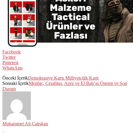
Facebook
Twitter
Pinterest
WhatsApp
Önceki İçerik
Demokrasiye Karşı Milliyetçilik Kartı
Sonraki İçerik
Menbiç, Cerablus, Azez ve El Bab’ın Önemi ve Son
Durum
Muhammet Ali Çalışkan