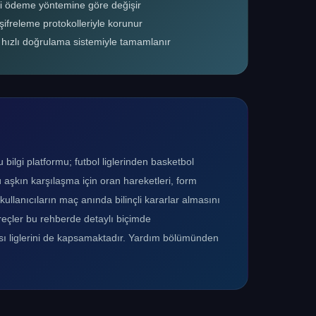
ri ödeme yöntemine göre değişir
 şifreleme protokolleriyle korunur
i hızlı doğrulama sistemiyle tamamlanır
u bilgi platformu; futbol liglerinden basketbol
 aşkın karşılaşma için oran hareketleri, form
, kullanıcıların maç anında bilinçli kararlar almasını
üreçler bu rehberde detaylı biçimde
ıtası liglerini de kapsamaktadır. Yardım bölümünden