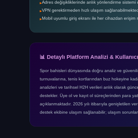
Adres değişikliklerinde anlık yönlendirme sistemi 
VPN gerektirmeden hızlı ulaşım sağlanabilmekted
Mobil uyumlu giriş ekranı ile her cihazdan eriş
📊 Detaylı Platform Analizi & Kullanıc
Spor bahisleri dünyasında doğru analiz ve güvenilir i
turnuvalarına, tenis kortlarından buz hokeyine kad
analizleri ve tarihsel H2H verileri anlık olarak günce
destekler. Üye ol ve kayıt ol süreçlerinden para y
açıklanmaktadır. 2026 yılı itibarıyla genişletilen 
destek ekibine ulaşım sağlanabilir; ulaşım sorunlar