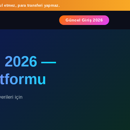
ul etmez, para transferi yapmaz.
Güncel Giriş 2026
 2026 —
atformu
rileri için