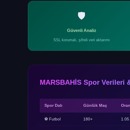
🛡️
Güvenli Analiz
SSL korumalı, şifreli veri aktarımı
MARSBAHİS Spor Verileri & 
Spor Dalı
Günlük Maç
Oran
⚽ Futbol
180+
1.05