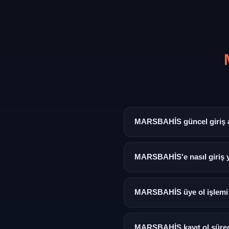
MARSBAHİS güncel giriş a
Güncel adres bilgisine bu bilg
otomatik devreye girer.
MARSBAHİS'e nasıl giriş y
Güncel adres üzerinden giriş 
önemlidir.
MARSBAHİS üye ol işlemi 
Üye ol formunu doldurarak kay
MARSBAHİS kayıt ol sürec