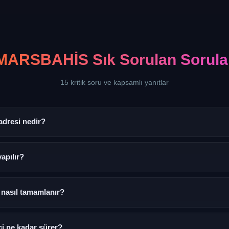
MARSBAHİS Sık Sorulan Sorula
15 kritik soru ve kapsamlı yanıtlar
dresi nedir?
i platformu üzerinden anlık olarak ulaşabilirsiniz. Adres değişikliklerin
apılır?
yap butonunu kullanarak hesabınıza erişebilirsiniz. Doğru URL kullanımı 
nasıl tamamlanır?
ıt sürecini başlatabilirsiniz. Doğrulama adımları tamamlandıktan sonra 
i ne kadar sürer?