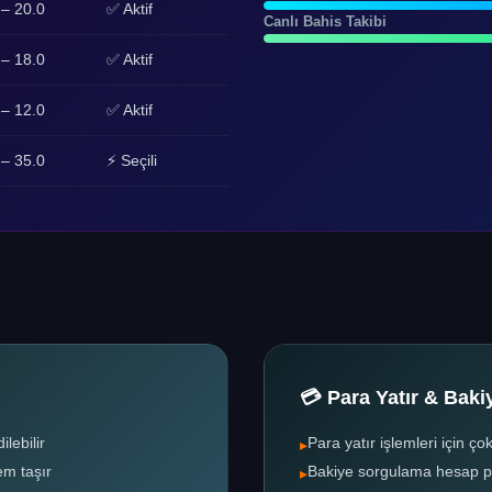
 – 20.0
✅ Aktif
Canlı Bahis Takibi
 – 18.0
✅ Aktif
 – 12.0
✅ Aktif
 – 35.0
⚡ Seçili
💳 Para Yatır & Baki
lebilir
Para yatır işlemleri için ç
em taşır
Bakiye sorgulama hesap pan