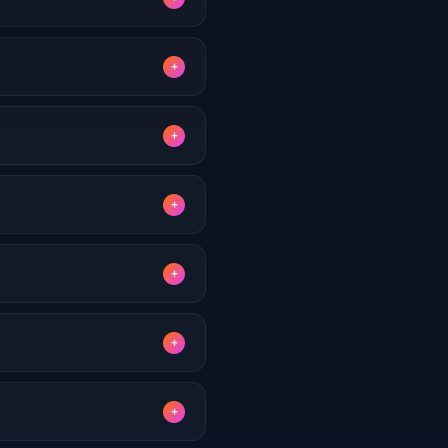
ebilir.
+
tadır.
+
ölümde görüntülenir.
+
 Oran güncellemeleri saniyeler
+
üzere tüm dallar
+
vuzları mevcuttur.
+