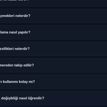
dakika içinde tamamlanmaktadır. Kimlik doğrulama adımı ek süre gerektir
enekleri nelerdir?
ka havalesi, kredi kartı ve e-cüzdan dahil çoklu ödeme yöntemi sunulmak
ma nasıl yapılır?
lerinize anlık ulaşabilirsiniz. Bakiye geçmişi ve işlem detayları da bu b
llikleri nelerdir?
fazla spor dalında anlık oranlar ve maç içi istatistikler sunulmaktadır.
ereden takip edilir?
lümünden anlık veriler izlenebilir. Futbol, basketbol ve tenis başta olmak 
 kullanımı kolay mı?
üzüyle kolayca kullanılabilir. Rehber bölümünde adım adım kullanım kıla
ğişikliği nasıl öğrenilir?