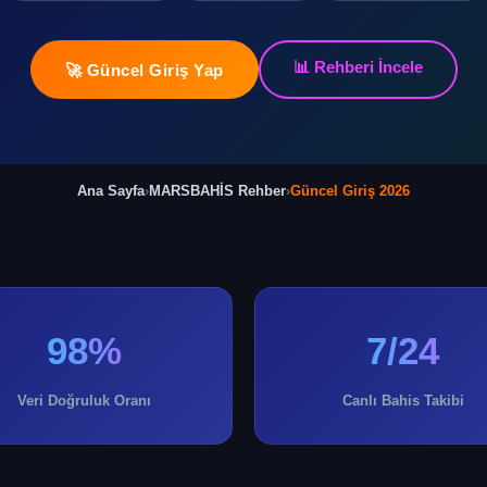
📊 Rehberi İncele
🚀 Güncel Giriş Yap
Ana Sayfa
›
MARSBAHİS Rehber
›
Güncel Giriş 2026
98%
7/24
Veri Doğruluk Oranı
Canlı Bahis Takibi