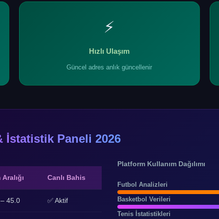
⚡
Hızlı Ulaşım
Güncel adres anlık güncellenir
İstatistik Paneli 2026
Platform Kullanım Dağılımı
 Aralığı
Canlı Bahis
Futbol Analizleri
Basketbol Verileri
 – 45.0
✅ Aktif
Tenis İstatistikleri