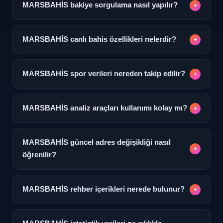
cüzdan dahil çoklu ödeme yöntemi sunulmaktadır.
MARSBAHİS bakiye sorgulama nasıl yapılır?
+
Hesap panelinden bakiye bilgilerinize anlık
ulaşabilirsiniz. Bakiye geçmişi ve işlem detayları da bu
MARSBAHİS canlı bahis özellikleri nelerdir?
+
bölümde görüntülenir.
Canlı bahis bölümünde 40'tan fazla spor dalında anlık
oranlar ve maç içi istatistikler sunulmaktadır. Oran
MARSBAHİS spor verileri nereden takip edilir?
+
güncellemeleri saniyeler içinde yansıtılır.
Spor verileri ve istatistik bölümünden anlık veriler
izlenebilir. Futbol, basketbol ve tenis başta olmak üzere
MARSBAHİS analiz araçları kullanımı kolay mı?
+
tüm dallar kapsanmaktadır.
Analiz araçları sezgisel arayüzüyle kolayca kullanılabilir.
Rehber bölümünde adım adım kullanım kılavuzları
MARSBAHİS güncel adres değişikliği nasıl
+
mevcuttur.
öğrenilir?
Bu bilgi platformunu düzenli takip ederek güncel adres
bilgisine her zaman ulaşabilirsiniz. Bildirim sistemi de
MARSBAHİS rehber içerikleri nerede bulunur?
+
mevcuttur.
Rehber bölümünde tüm kullanım kılavuzları, giriş yap
adımları ve platform özellikleri detaylı şekilde