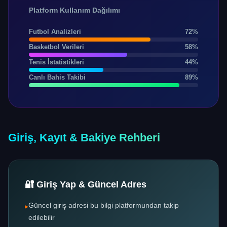
Platform Kullanım Dağılımı
Futbol Analizleri
72%
Basketbol Verileri
58%
Tenis İstatistikleri
44%
Canlı Bahis Takibi
89%
Giriş, Kayıt & Bakiye Rehberi
🔐 Giriş Yap & Güncel Adres
Güncel giriş adresi bu bilgi platformundan takip
edilebilir