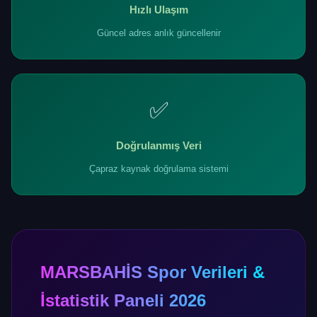
Hızlı Ulaşım
Güncel adres anlık güncellenir
✅
Doğrulanmış Veri
Çapraz kaynak doğrulama sistemi
MARSBAHİS Spor Verileri &
İstatistik Paneli 2026