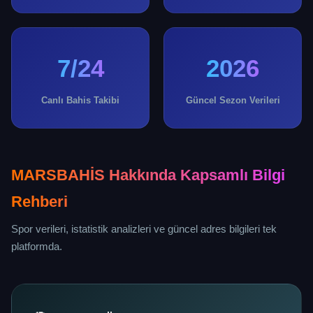
7/24
2026
Canlı Bahis Takibi
Güncel Sezon Verileri
MARSBAHİS Hakkında Kapsamlı Bilgi
Rehberi
Spor verileri, istatistik analizleri ve güncel adres bilgileri tek
platformda.