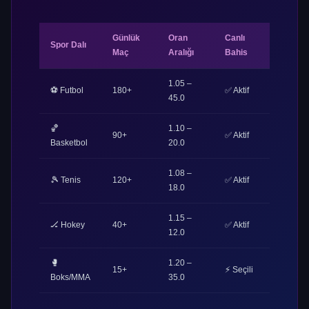
Günlük
Oran
Canlı
Spor Dalı
Maç
Aralığı
Bahis
1.05 –
⚽ Futbol
180+
✅ Aktif
45.0
🏀
1.10 –
90+
✅ Aktif
Basketbol
20.0
1.08 –
🎾 Tenis
120+
✅ Aktif
18.0
1.15 –
🏒 Hokey
40+
✅ Aktif
12.0
🥊
1.20 –
15+
⚡ Seçili
Boks/MMA
35.0