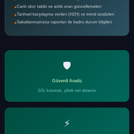
Canlı skor takibi ve anlık oran güncellemeleri
Tarihsel karşılaşma verileri (H2H) ve trend analizleri
Sakatlanma/ceza raporları ile kadro durum bilgileri
🛡️
Güvenli Analiz
SSL korumalı, şifreli veri aktarımı
⚡