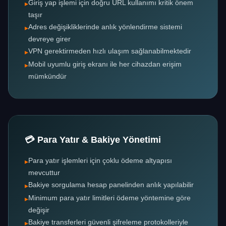
Giriş yap işlemi için doğru URL kullanımı kritik önem
taşır
Adres değişikliklerinde anlık yönlendirme sistemi
devreye girer
VPN gerektirmeden hızlı ulaşım sağlanabilmektedir
Mobil uyumlu giriş ekranı ile her cihazdan erişim
mümkündür
💳 Para Yatır & Bakiye Yönetimi
Para yatır işlemleri için çoklu ödeme altyapısı
mevcuttur
Bakiye sorgulama hesap panelinden anlık yapılabilir
Minimum para yatır limitleri ödeme yöntemine göre
değişir
Bakiye transferleri güvenli şifreleme protokolleriyle