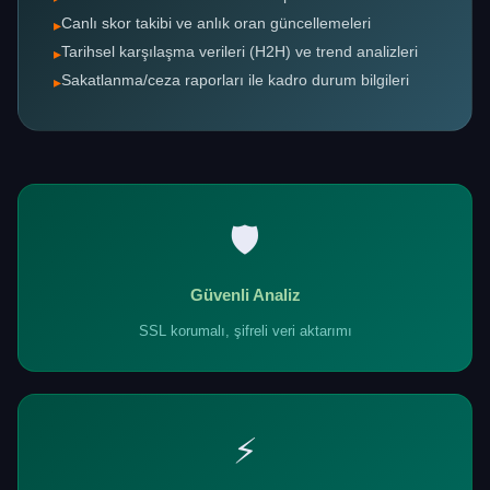
Canlı skor takibi ve anlık oran güncellemeleri
Tarihsel karşılaşma verileri (H2H) ve trend analizleri
Sakatlanma/ceza raporları ile kadro durum bilgileri
🛡️
Güvenli Analiz
SSL korumalı, şifreli veri aktarımı
⚡