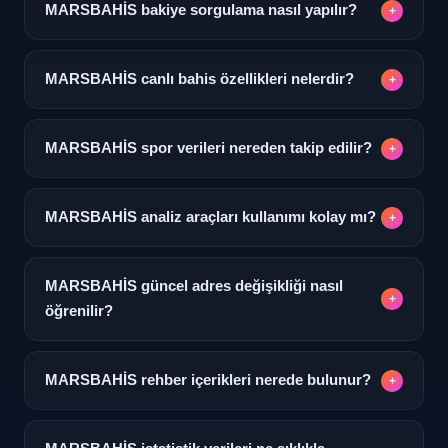
cüzdan dahil çoklu ödeme yöntemi sunulmaktadır.
MARSBAHİS bakiye sorgulama nasıl yapılır?
+
Hesap panelinden bakiye bilgilerinize anlık
ulaşabilirsiniz. Bakiye geçmişi ve işlem detayları da bu
MARSBAHİS canlı bahis özellikleri nelerdir?
+
bölümde görüntülenir.
Canlı bahis bölümünde 40'tan fazla spor dalında anlık
oranlar ve maç içi istatistikler sunulmaktadır. Oran
MARSBAHİS spor verileri nereden takip edilir?
+
güncellemeleri saniyeler içinde yansıtılır.
Spor verileri ve istatistik bölümünden anlık veriler
izlenebilir. Futbol, basketbol ve tenis başta olmak üzere
MARSBAHİS analiz araçları kullanımı kolay mı?
+
tüm dallar kapsanmaktadır.
Analiz araçları sezgisel arayüzüyle kolayca kullanılabilir.
Rehber bölümünde adım adım kullanım kılavuzları
MARSBAHİS güncel adres değişikliği nasıl
+
mevcuttur.
öğrenilir?
Bu bilgi platformunu düzenli takip ederek güncel adres
bilgisine her zaman ulaşabilirsiniz. Bildirim sistemi de
MARSBAHİS rehber içerikleri nerede bulunur?
+
mevcuttur.
Rehber bölümünde tüm kullanım kılavuzları, giriş yap
adımları ve platform özellikleri detaylı şekilde