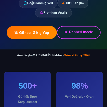
Doğrulanmış Veri
Hızlı Ulaşım
Premium Analiz
📊 Rehberi İncele
🚀 Güncel Giriş Yap
Ana Sayfa
›
MARSBAHİS Rehber
›
Güncel Giriş 2026
500+
98%
Günlük Spor
Veri Doğruluk Oranı
Karşılaşması