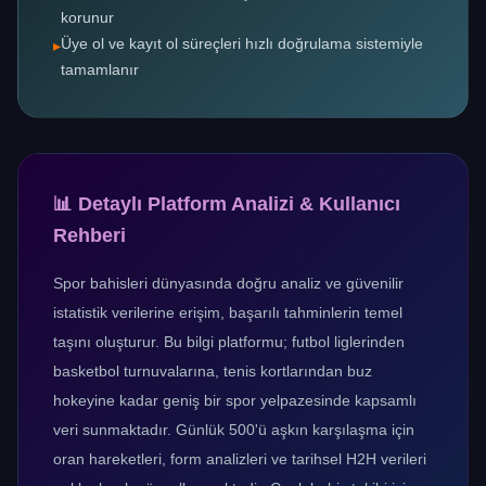
korunur
Üye ol ve kayıt ol süreçleri hızlı doğrulama sistemiyle
tamamlanır
📊 Detaylı Platform Analizi & Kullanıcı
Rehberi
Spor bahisleri dünyasında doğru analiz ve güvenilir
istatistik verilerine erişim, başarılı tahminlerin temel
taşını oluşturur. Bu bilgi platformu; futbol liglerinden
basketbol turnuvalarına, tenis kortlarından buz
hokeyine kadar geniş bir spor yelpazesinde kapsamlı
veri sunmaktadır. Günlük 500'ü aşkın karşılaşma için
oran hareketleri, form analizleri ve tarihsel H2H verileri