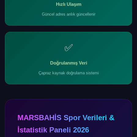
Hızlı Ulaşım
Güncel adres anlık güncellenir
✅
Doğrulanmış Veri
Çapraz kaynak doğrulama sistemi
MARSBAHİS Spor Verileri &
İstatistik Paneli 2026