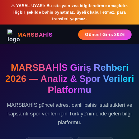
⚠️ YASAL UYARI: Bu site yalnızca bilgilendirme amaçlıdır.
Hiçbir şekilde bahis oynatmaz, üyelik kabul etmez, para
transferi yapmaz.
MARSBAHİS
Güncel Giriş 2026
MARSBAHİS Giriş Rehberi
2026 — Analiz & Spor Verileri
Platformu
MARSBAHİS güncel adres, canlı bahis istatistikleri ve
kapsamlı spor verileri için Türkiye'nin önde gelen bilgi
platformu.