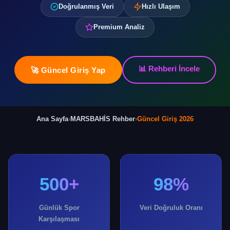
Doğrulanmış Veri
Hızlı Ulaşım
Premium Analiz
📊 Rehberi İncele
🚀 Güncel Giriş Yap
Ana Sayfa
›
MARSBAHİS Rehber
›
Güncel Giriş 2026
500+
98%
Günlük Spor
Veri Doğruluk Oranı
Karşılaşması