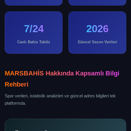
7/24
2026
Canlı Bahis Takibi
Güncel Sezon Verileri
MARSBAHİS Hakkında Kapsamlı Bilgi
Rehberi
Spor verileri, istatistik analizleri ve güncel adres bilgileri tek
platformda.