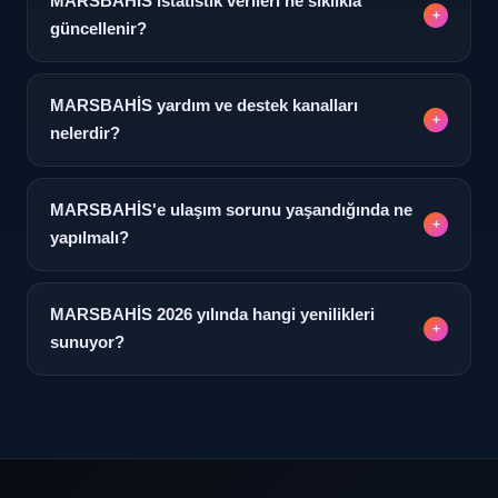
MARSBAHİS istatistik verileri ne sıklıkla
+
açıklanmaktadır.
güncellenir?
İstatistik verileri anlık güncellenmektedir. Doğrulanmış
veri kaynakları kullanılarak yüksek doğruluk oranı
MARSBAHİS yardım ve destek kanalları
+
sağlanmaktadır.
nelerdir?
Yardım bölümünden canlı destek, e-posta ve SSS
kanallarına ulaşım sağlanabilmektedir. 7/24 destek
MARSBAHİS'e ulaşım sorunu yaşandığında ne
+
hizmeti mevcuttur.
yapılmalı?
Ulaşım sorunu yaşandığında öncelikle güncel adres
bölümü kontrol edilmeli, ardından yardım kanallarına
MARSBAHİS 2026 yılında hangi yenilikleri
+
başvurulmalıdır.
sunuyor?
2026 yılında geliştirilmiş analiz araçları, genişletilmiş
spor verileri ve yenilenen canlı bahis arayüzü kullanıcı
deneyimini üst seviyeye taşımaktadır.