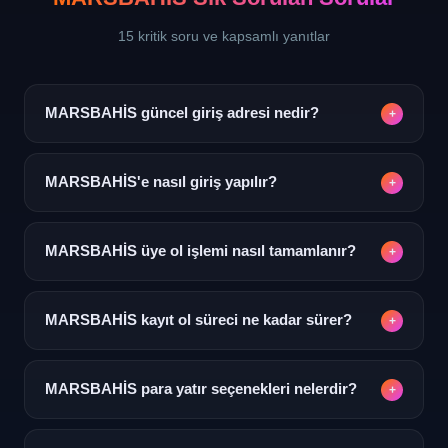
15 kritik soru ve kapsamlı yanıtlar
MARSBAHİS güncel giriş adresi nedir?
+
Güncel adres bilgisine bu bilgi platformu üzerinden anlık
olarak ulaşabilirsiniz. Adres değişikliklerinde yönlendirme
MARSBAHİS'e nasıl giriş yapılır?
+
sistemi otomatik devreye girer.
Güncel adres üzerinden giriş yap butonunu kullanarak
hesabınıza erişebilirsiniz. Doğru URL kullanımı kesintisiz
MARSBAHİS üye ol işlemi nasıl tamamlanır?
+
bağlantı için önemlidir.
Üye ol formunu doldurarak kayıt sürecini
başlatabilirsiniz. Doğrulama adımları tamamlandıktan
MARSBAHİS kayıt ol süreci ne kadar sürer?
+
sonra hesabınız aktif hale gelir.
Kayıt ol işlemi ortalama 2-3 dakika içinde
tamamlanmaktadır. Kimlik doğrulama adımı ek süre
MARSBAHİS para yatır seçenekleri nelerdir?
+
gerektirebilir.
Para yatır işlemleri için banka havalesi, kredi kartı ve e-