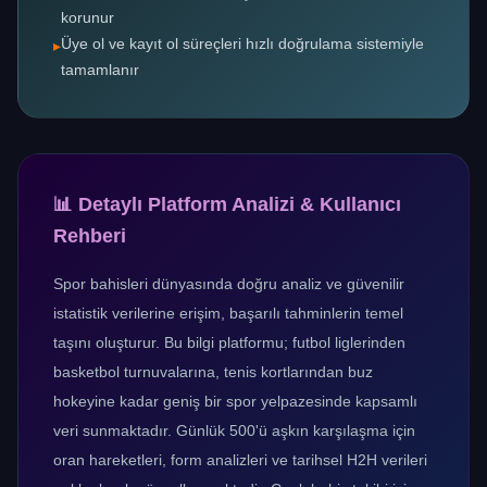
korunur
Üye ol ve kayıt ol süreçleri hızlı doğrulama sistemiyle
tamamlanır
📊 Detaylı Platform Analizi & Kullanıcı
Rehberi
Spor bahisleri dünyasında doğru analiz ve güvenilir
istatistik verilerine erişim, başarılı tahminlerin temel
taşını oluşturur. Bu bilgi platformu; futbol liglerinden
basketbol turnuvalarına, tenis kortlarından buz
hokeyine kadar geniş bir spor yelpazesinde kapsamlı
veri sunmaktadır. Günlük 500'ü aşkın karşılaşma için
oran hareketleri, form analizleri ve tarihsel H2H verileri