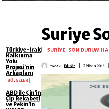
Suriye S
SON 5 YAZI
Türkiye-Irak
SURİYE
SON DURUM HA
Kalkınma
Yolu
Editör
3 Nisan 2016
YAZAR:
Projesi’nin
Arkaplanı
BÖLGELER
ABD ile Çin’in
Çip Rekabeti
ve Pekin’in