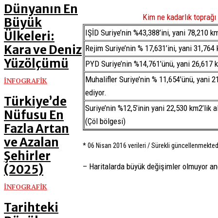
Dünyanın En
Kim ne kadarlık toprağı
Büyük
IŞİD Suriye’nin %43,388’ini, yani 78,210 km2
Ülkeleri:
Kara ve Deniz
Rejim Suriye’nin % 17,631’ini, yani 31,764 k
Yüzölçümü
PYD Suriye’nin %14,761’ünü, yani 26,617 km
Muhalifler Suriye’nin % 11,654’ünü, yani 21
İNFOGRAFİK
ediyor.
Türkiye’de
Suriye’nin %12,5’inin yani 22,530 km2’lik a
Nüfusu En
(Çöl bölgesi)
Fazla Artan
ve Azalan
* 06 Nisan 2016 verileri / Sürekli güncellenmektedi
Şehirler
– Haritalarda büyük değişimler olmuyor anca
(2025)
İNFOGRAFİK
Tarihteki