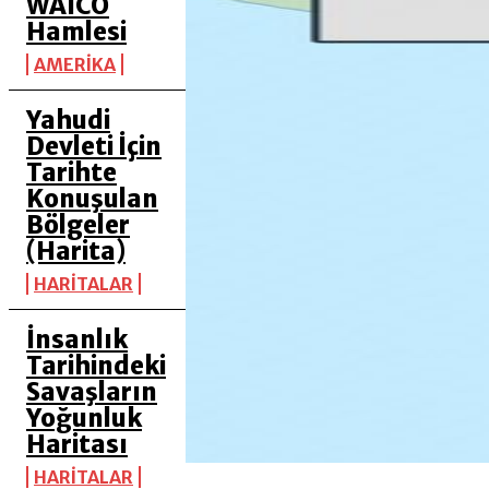
WAICO
Hamlesi
AMERİKA
Yahudi
Devleti İçin
Tarihte
Konuşulan
Bölgeler
(Harita)
HARİTALAR
İnsanlık
Tarihindeki
Savaşların
Yoğunluk
Haritası
HARİTALAR