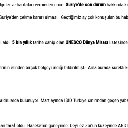
bölgeler ve haritaları vermeden önce
Suriye’de son durum
hakkında kı
ı Suriye’den çekme kararı alması. Geçtiğimiz ay çok konuşulan bu habe
i aldı.
5 bin yıllık
tarihe sahip olan
UNESCO Dünya Mirası
listesinde
inin elinden birçok bölgeyi aldığı bildirilmişti. Ama burada sürekli
saldırılarda bulunuyor. Mart ayında IŞİD Türkiye sınırından geçen ya
n taraf oldu. Haseke’nin güneyinde, Deyr ez Zor’un kuzeyinde ABD koa