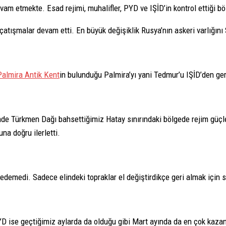
evam etmekte. Esad rejimi, muhalifler, PYD ve IŞİD’in kontrol ettiği 
 çatışmalar devam etti. En büyük değişiklik Rusya’nın askeri varlığın
Palmira Antik Kent
in bulunduğu Palmira’yı yani Tedmur’u IŞİD’den ger
nde Türkmen Dağı bahsettiğimiz Hatay sınırındaki bölgede rejim güçler
na doğru ilerletti.
edemedi. Sadece elindeki topraklar el değiştirdikçe geri almak için 
YD ise geçtiğimiz aylarda da olduğu gibi Mart ayında da en çok kazana