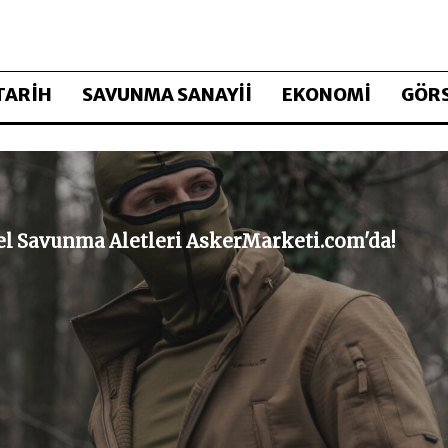
TARİH
SAVUNMA SANAYİİ
EKONOMİ
GÖRS
sel Savunma Aletleri AskerMarketi.com'da!