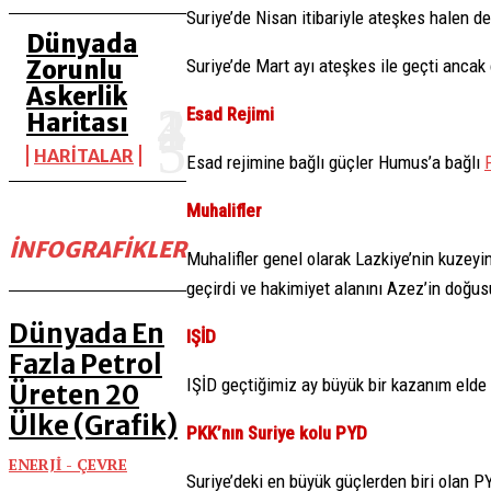
Suriye’de Nisan itibariyle ateşkes halen d
Dünyada
Zorunlu
Suriye’de Mart ayı ateşkes ile geçti ancak
Askerlik
Esad Rejimi
Haritası
HARİTALAR
Esad rejimine bağlı güçler Humus’a bağlı
Muhalifler
İNFOGRAFIKLER
Muhalifler genel olarak Lazkiye’nin kuzeyi
geçirdi ve hakimiyet alanını Azez’in doğusu
Dünyada En
IŞİD
Fazla Petrol
IŞİD geçtiğimiz ay büyük bir kazanım elde 
Üreten 20
Ülke (Grafik)
PKK’nın Suriye kolu PYD
ENERJİ - ÇEVRE
Suriye’deki en büyük güçlerden biri olan P