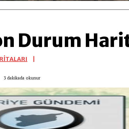
on Durum Harit
RİTALARI
okunur
3
dakikada