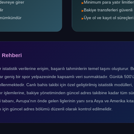
devreye girer
Minimum para yatır limitle
ir
Bakiye transferleri güvenli
im mümkündür
Üye ol ve kayıt ol süreçler
ı Rehberi
statistik verilerine erişim, başarılı tahminlerin temel taşını oluşturur. B
ar geniş bir spor yelpazesinde kapsamlı veri sunmaktadır. Günlük 500'ü
llenmektedir. Canlı bahis takibi için özel geliştirilmiş istatistik modülleri
atır işlemlerine, bakiye yönetiminden güncel adres takibine kadar tüm s
veri tabanı, Avrupa'nın önde gelen liglerinin yanı sıra Asya ve Amerika k
ı için güncel adres bölümü düzenli olarak kontrol edilmelidir.