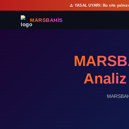
⚠️ YASAL UYARI: Bu site yalnızc
MARSBAHİS
MARSBA
Analiz
MARSBAHİS 