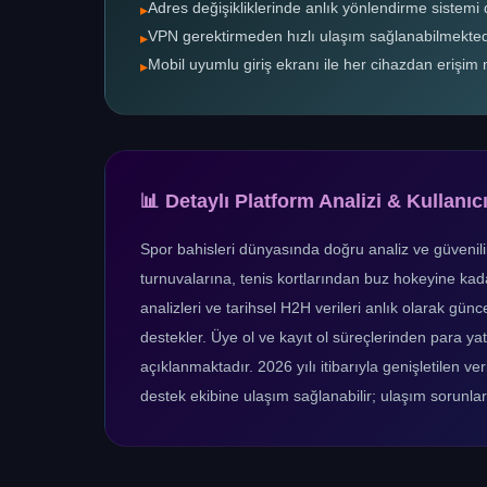
Adres değişikliklerinde anlık yönlendirme sistemi 
VPN gerektirmeden hızlı ulaşım sağlanabilmekted
Mobil uyumlu giriş ekranı ile her cihazdan eriş
📊 Detaylı Platform Analizi & Kullanıc
Spor bahisleri dünyasında doğru analiz ve güvenilir i
turnuvalarına, tenis kortlarından buz hokeyine kad
analizleri ve tarihsel H2H verileri anlık olarak günce
destekler. Üye ol ve kayıt ol süreçlerinden para y
açıklanmaktadır. 2026 yılı itibarıyla genişletilen 
destek ekibine ulaşım sağlanabilir; ulaşım sorunlar