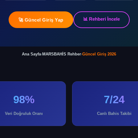
📊 Rehberi İncele
🚀 Güncel Giriş Yap
Ana Sayfa
›
MARSBAHİS Rehber
›
Güncel Giriş 2026
98%
7/24
Veri Doğruluk Oranı
Canlı Bahis Takibi