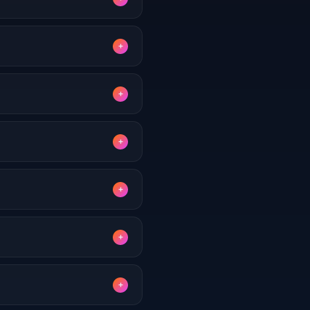
ebilir.
+
tadır.
+
ölümde görüntülenir.
+
 Oran güncellemeleri saniyeler
+
üzere tüm dallar
+
vuzları mevcuttur.
+