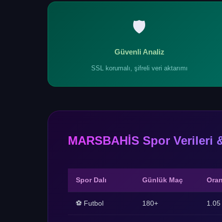
🛡️
Güvenli Analiz
SSL korumalı, şifreli veri aktarımı
MARSBAHİS Spor Verileri & 
Spor Dalı
Günlük Maç
Oran
⚽ Futbol
180+
1.05