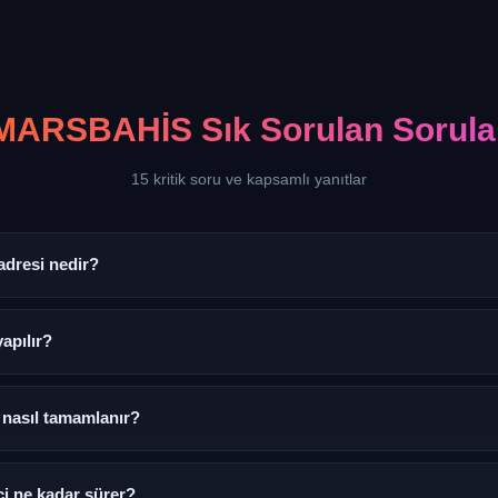
MARSBAHİS Sık Sorulan Sorula
15 kritik soru ve kapsamlı yanıtlar
dresi nedir?
i platformu üzerinden anlık olarak ulaşabilirsiniz. Adres değişikliklerin
apılır?
yap butonunu kullanarak hesabınıza erişebilirsiniz. Doğru URL kullanımı 
nasıl tamamlanır?
ıt sürecini başlatabilirsiniz. Doğrulama adımları tamamlandıktan sonra 
i ne kadar sürer?