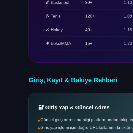
🏀 Basketbol
90+
1.10
🎾 Tenis
120+
1.08
🏒 Hokey
40+
1.15
🥊 Boks/MMA
15+
1.20
Giriş, Kayıt & Bakiye Rehberi
🔐 Giriş Yap & Güncel Adres
Güncel giriş adresi bu bilgi platformundan takip edi
Giriş yap işlemi için doğru URL kullanımı kritik ön