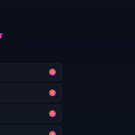
r
+
de yönlendirme sistemi
+
kesintisiz bağlantı için
+
hesabınız aktif hale gelir.
+