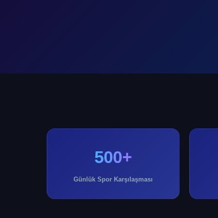
500+
Günlük Spor Karşılaşması