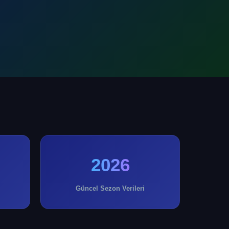
2026
Güncel Sezon Verileri