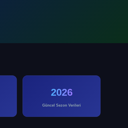
2026
Güncel Sezon Verileri