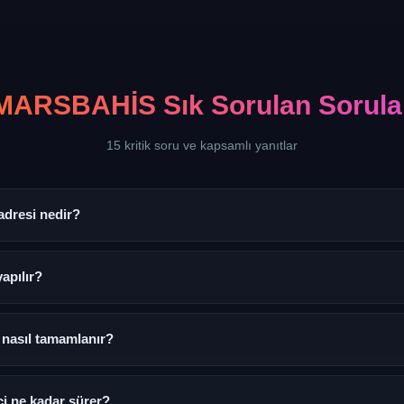
MARSBAHİS Sık Sorulan Sorula
15 kritik soru ve kapsamlı yanıtlar
dresi nedir?
i platformu üzerinden anlık olarak ulaşabilirsiniz. Adres değişikliklerin
apılır?
yap butonunu kullanarak hesabınıza erişebilirsiniz. Doğru URL kullanımı 
nasıl tamamlanır?
ıt sürecini başlatabilirsiniz. Doğrulama adımları tamamlandıktan sonra 
i ne kadar sürer?