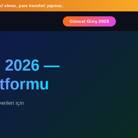
ul etmez, para transferi yapmaz.
Güncel Giriş 2026
 2026 —
atformu
rileri için