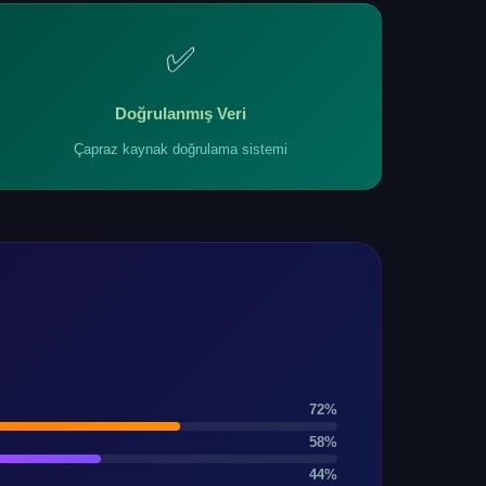
✅
Doğrulanmış Veri
Çapraz kaynak doğrulama sistemi
72%
58%
44%