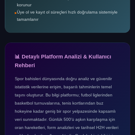
korunur
Üye ol ve kayıt ol süreçleri hızlı doğrulama sistemiyle
tamamlanır
📊 Detaylı Platform Analizi & Kullanıcı
Rehberi
Spor bahisleri dünyasında doğru analiz ve güvenilir
istatistik verilerine erişim, başarılı tahminlerin temel
taşını oluşturur. Bu bilgi platformu; futbol liglerinden
basketbol turnuvalarına, tenis kortlarından buz
hokeyine kadar geniş bir spor yelpazesinde kapsamlı
veri sunmaktadır. Günlük 500'ü aşkın karşılaşma için
oran hareketleri, form analizleri ve tarihsel H2H verileri