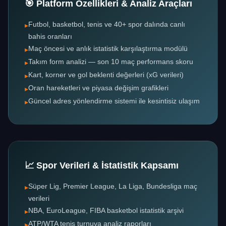
🎯 Platform Özellikleri & Analiz Araçları
Futbol, basketbol, tenis ve 40+ spor dalında canlı
bahis oranları
Maç öncesi ve anlık istatistik karşılaştırma modülü
Takım form analizi — son 10 maç performans skoru
Kart, korner ve gol beklenti değerleri (xG verileri)
Oran hareketleri ve piyasa değişim grafikleri
Güncel adres yönlendirme sistemi ile kesintisiz ulaşım
📈 Spor Verileri & İstatistik Kapsamı
Süper Lig, Premier League, La Liga, Bundesliga maç
verileri
NBA, EuroLeague, FIBA basketbol istatistik arşivi
ATP/WTA tenis turnuva analiz raporları