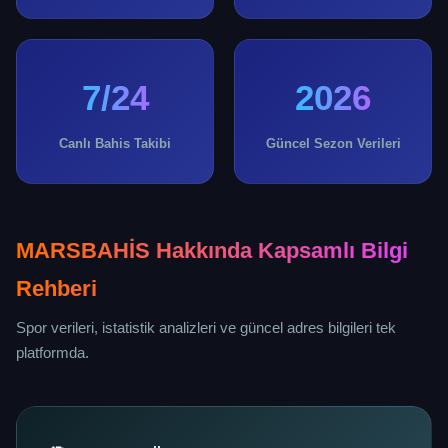
7/24
2026
Canlı Bahis Takibi
Güncel Sezon Verileri
MARSBAHİS Hakkında Kapsamlı Bilgi
Rehberi
Spor verileri, istatistik analizleri ve güncel adres bilgileri tek
platformda.