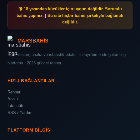
🔞 18 yaşından küçükler için uygun değildir. Sorumlu
bahis yapınız. | Bu site hiçbir bahis şirketiyle bağlantılı
değildir.
MARSBAHİS
Spor verileri, analiz ve istatistik odaklı Türkiye'nin önde gelen bilgi
platformu. 2026 güncel rehber.
HIZLI BAĞLANTILAR
Rehber
Analiz
İstatistik
SSS / Yardım
PLATFORM BILGISI