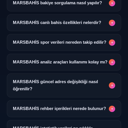
cüzdan dahil çoklu ödeme yöntemi sunulmaktadır.
MARSBAHİS bakiye sorgulama nasıl yapılır?
+
Hesap panelinden bakiye bilgilerinize anlık
ulaşabilirsiniz. Bakiye geçmişi ve işlem detayları da bu
MARSBAHİS canlı bahis özellikleri nelerdir?
+
bölümde görüntülenir.
Canlı bahis bölümünde 40'tan fazla spor dalında anlık
oranlar ve maç içi istatistikler sunulmaktadır. Oran
MARSBAHİS spor verileri nereden takip edilir?
+
güncellemeleri saniyeler içinde yansıtılır.
Spor verileri ve istatistik bölümünden anlık veriler
izlenebilir. Futbol, basketbol ve tenis başta olmak üzere
MARSBAHİS analiz araçları kullanımı kolay mı?
+
tüm dallar kapsanmaktadır.
Analiz araçları sezgisel arayüzüyle kolayca kullanılabilir.
Rehber bölümünde adım adım kullanım kılavuzları
MARSBAHİS güncel adres değişikliği nasıl
+
mevcuttur.
öğrenilir?
Bu bilgi platformunu düzenli takip ederek güncel adres
bilgisine her zaman ulaşabilirsiniz. Bildirim sistemi de
MARSBAHİS rehber içerikleri nerede bulunur?
+
mevcuttur.
Rehber bölümünde tüm kullanım kılavuzları, giriş yap
adımları ve platform özellikleri detaylı şekilde