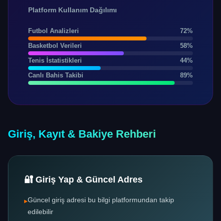
Platform Kullanım Dağılımı
Futbol Analizleri
72%
Basketbol Verileri
58%
Tenis İstatistikleri
44%
Canlı Bahis Takibi
89%
Giriş, Kayıt & Bakiye Rehberi
🔐 Giriş Yap & Güncel Adres
Güncel giriş adresi bu bilgi platformundan takip
edilebilir