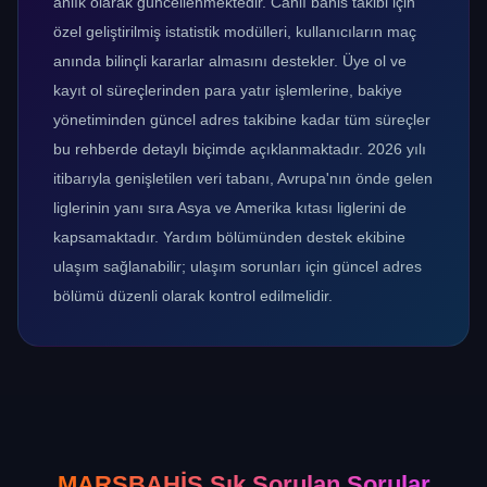
anlık olarak güncellenmektedir. Canlı bahis takibi için
özel geliştirilmiş istatistik modülleri, kullanıcıların maç
anında bilinçli kararlar almasını destekler. Üye ol ve
kayıt ol süreçlerinden para yatır işlemlerine, bakiye
yönetiminden güncel adres takibine kadar tüm süreçler
bu rehberde detaylı biçimde açıklanmaktadır. 2026 yılı
itibarıyla genişletilen veri tabanı, Avrupa'nın önde gelen
liglerinin yanı sıra Asya ve Amerika kıtası liglerini de
kapsamaktadır. Yardım bölümünden destek ekibine
ulaşım sağlanabilir; ulaşım sorunları için güncel adres
bölümü düzenli olarak kontrol edilmelidir.
MARSBAHİS Sık Sorulan Sorular