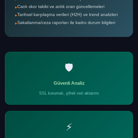
Canlı skor takibi ve anlık oran güncellemeleri
Tarihsel karşılaşma verileri (H2H) ve trend analizleri
Sakatlanma/ceza raporları ile kadro durum bilgileri
🛡️
Güvenli Analiz
SSL korumalı, şifreli veri aktarımı
⚡