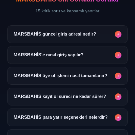
15 kritik soru ve kapsamlı yanıtlar
MARSBAHİS güncel giriş adresi nedir?
+
Güncel adres bilgisine bu bilgi platformu üzerinden anlık
olarak ulaşabilirsiniz. Adres değişikliklerinde yönlendirme
MARSBAHİS'e nasıl giriş yapılır?
+
sistemi otomatik devreye girer.
Güncel adres üzerinden giriş yap butonunu kullanarak
hesabınıza erişebilirsiniz. Doğru URL kullanımı kesintisiz
MARSBAHİS üye ol işlemi nasıl tamamlanır?
+
bağlantı için önemlidir.
Üye ol formunu doldurarak kayıt sürecini
başlatabilirsiniz. Doğrulama adımları tamamlandıktan
MARSBAHİS kayıt ol süreci ne kadar sürer?
+
sonra hesabınız aktif hale gelir.
Kayıt ol işlemi ortalama 2-3 dakika içinde
tamamlanmaktadır. Kimlik doğrulama adımı ek süre
MARSBAHİS para yatır seçenekleri nelerdir?
+
gerektirebilir.
Para yatır işlemleri için banka havalesi, kredi kartı ve e-