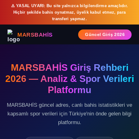
⚠️ YASAL UYARI: Bu site yalnızca bilgilendirme amaçlıdır.
Hiçbir şekilde bahis oynatmaz, üyelik kabul etmez, para
transferi yapmaz.
MARSBAHİS
Güncel Giriş 2026
MARSBAHİS Giriş Rehberi
2026 — Analiz & Spor Verileri
Platformu
MARSBAHİS güncel adres, canlı bahis istatistikleri ve
kapsamlı spor verileri için Türkiye'nin önde gelen bilgi
platformu.