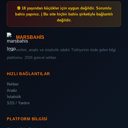
🔞 18 yaşından küçükler için uygun değildir. Sorumlu
bahis yapınız. | Bu site hiçbir bahis şirketiyle bağlantılı
değildir.
MARSBAHİS
Spor verileri, analiz ve istatistik odaklı Türkiye'nin önde gelen bilgi
platformu. 2026 güncel rehber.
HIZLI BAĞLANTILAR
Rehber
Analiz
İstatistik
SSS / Yardım
PLATFORM BILGISI