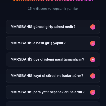
15 kritik soru ve kapsamlı yanıtlar
MARSBAHİS güncel giriş adresi nedir?
+
Güncel adres bilgisine bu bilgi platformu üzerinden anlık
olarak ulaşabilirsiniz. Adres değişikliklerinde yönlendirme
MARSBAHİS'e nasıl giriş yapılır?
+
sistemi otomatik devreye girer.
Güncel adres üzerinden giriş yap butonunu kullanarak
hesabınıza erişebilirsiniz. Doğru URL kullanımı kesintisiz
MARSBAHİS üye ol işlemi nasıl tamamlanır?
+
bağlantı için önemlidir.
Üye ol formunu doldurarak kayıt sürecini
başlatabilirsiniz. Doğrulama adımları tamamlandıktan
MARSBAHİS kayıt ol süreci ne kadar sürer?
+
sonra hesabınız aktif hale gelir.
Kayıt ol işlemi ortalama 2-3 dakika içinde
tamamlanmaktadır. Kimlik doğrulama adımı ek süre
MARSBAHİS para yatır seçenekleri nelerdir?
+
gerektirebilir.
Para yatır işlemleri için banka havalesi, kredi kartı ve e-