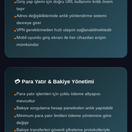
Giriş yap işlemi için doğru URL kullanımı kritik önem
taşır
Adres değişikliklerinde anlık yönlendirme sistemi
devreye girer
VPN gerektirmeden hızlı ulaşım sağlanabilmektedir
Mobil uyumlu giriş ekranı ile her cihazdan erişim
mümkündür
💳 Para Yatır & Bakiye Yönetimi
Para yatır işlemleri için çoklu ödeme altyapısı
mevcuttur
Bakiye sorgulama hesap panelinden anlık yapılabilir
Minimum para yatır limitleri ödeme yöntemine göre
değişir
Bakiye transferleri güvenli şifreleme protokolleriyle