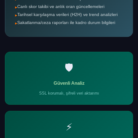
Canlı skor takibi ve anlık oran güncellemeleri
Tarihsel karşılaşma verileri (H2H) ve trend analizleri
Sakatlanma/ceza raporları ile kadro durum bilgileri
🛡️
Güvenli Analiz
SSL korumalı, şifreli veri aktarımı
⚡