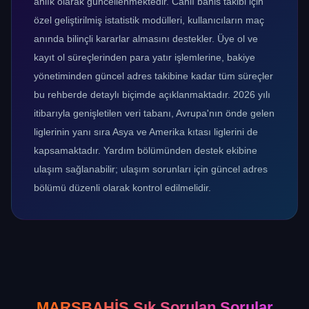
anlık olarak güncellenmektedir. Canlı bahis takibi için
özel geliştirilmiş istatistik modülleri, kullanıcıların maç
anında bilinçli kararlar almasını destekler. Üye ol ve
kayıt ol süreçlerinden para yatır işlemlerine, bakiye
yönetiminden güncel adres takibine kadar tüm süreçler
bu rehberde detaylı biçimde açıklanmaktadır. 2026 yılı
itibarıyla genişletilen veri tabanı, Avrupa'nın önde gelen
liglerinin yanı sıra Asya ve Amerika kıtası liglerini de
kapsamaktadır. Yardım bölümünden destek ekibine
ulaşım sağlanabilir; ulaşım sorunları için güncel adres
bölümü düzenli olarak kontrol edilmelidir.
MARSBAHİS Sık Sorulan Sorular