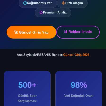
Doğrulanmış Veri
Hızlı Ulaşım
Premium Analiz
📊 Rehberi İncele
🚀 Güncel Giriş Yap
Ana Sayfa
›
MARSBAHİS Rehber
›
Güncel Giriş 2026
500+
98%
Günlük Spor
Veri Doğruluk Oranı
Karşılaşması