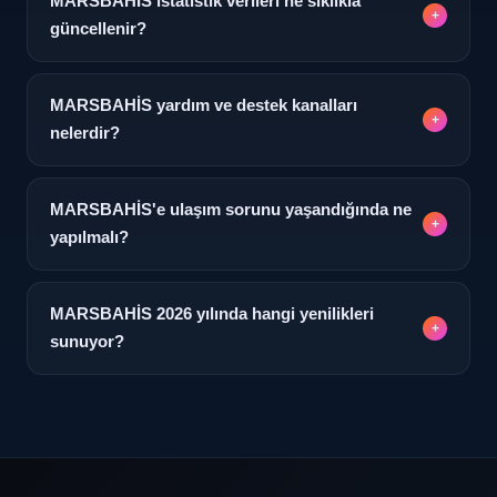
MARSBAHİS istatistik verileri ne sıklıkla
+
açıklanmaktadır.
güncellenir?
İstatistik verileri anlık güncellenmektedir. Doğrulanmış
veri kaynakları kullanılarak yüksek doğruluk oranı
MARSBAHİS yardım ve destek kanalları
+
sağlanmaktadır.
nelerdir?
Yardım bölümünden canlı destek, e-posta ve SSS
kanallarına ulaşım sağlanabilmektedir. 7/24 destek
MARSBAHİS'e ulaşım sorunu yaşandığında ne
+
hizmeti mevcuttur.
yapılmalı?
Ulaşım sorunu yaşandığında öncelikle güncel adres
bölümü kontrol edilmeli, ardından yardım kanallarına
MARSBAHİS 2026 yılında hangi yenilikleri
+
başvurulmalıdır.
sunuyor?
2026 yılında geliştirilmiş analiz araçları, genişletilmiş
spor verileri ve yenilenen canlı bahis arayüzü kullanıcı
deneyimini üst seviyeye taşımaktadır.