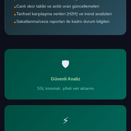
Canlı skor takibi ve anlık oran güncellemeleri
Tarihsel karşılaşma verileri (H2H) ve trend analizleri
Sakatlanma/ceza raporları ile kadro durum bilgileri
🛡️
Güvenli Analiz
SSL korumalı, şifreli veri aktarımı
⚡