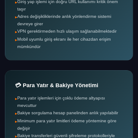
Giriş yap işlemi için doğru URL kullanımı kritik önem
taşır
Adres değişikliklerinde anlık yönlendirme sistemi
devreye girer
VPN gerektirmeden hızlı ulaşım sağlanabilmektedir
Mobil uyumlu giriş ekranı ile her cihazdan erişim
mümkündür
💳 Para Yatır & Bakiye Yönetimi
Para yatır işlemleri için çoklu ödeme altyapısı
mevcuttur
Bakiye sorgulama hesap panelinden anlık yapılabilir
Minimum para yatır limitleri ödeme yöntemine göre
değişir
Bakiye transferleri güvenli şifreleme protokolleriyle