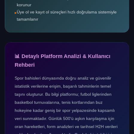
korunur
Üye ol ve kayıt ol süreçleri hızlı doğrulama sistemiyle
tamamlanır
📊 Detaylı Platform Analizi & Kullanıcı
Rehberi
Spor bahisleri dünyasında doğru analiz ve güvenilir
istatistik verilerine erişim, başarılı tahminlerin temel
taşını oluşturur. Bu bilgi platformu; futbol liglerinden
basketbol turnuvalarına, tenis kortlarından buz
hokeyine kadar geniş bir spor yelpazesinde kapsamlı
veri sunmaktadır. Günlük 500'ü aşkın karşılaşma için
oran hareketleri, form analizleri ve tarihsel H2H verileri