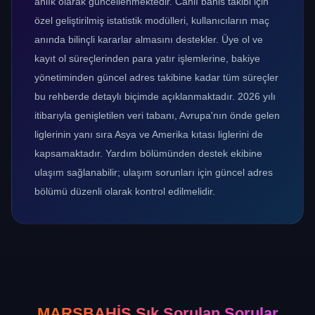
anlık olarak güncellenmektedir. Canlı bahis takibi için
özel geliştirilmiş istatistik modülleri, kullanıcıların maç
anında bilinçli kararlar almasını destekler. Üye ol ve
kayıt ol süreçlerinden para yatır işlemlerine, bakiye
yönetiminden güncel adres takibine kadar tüm süreçler
bu rehberde detaylı biçimde açıklanmaktadır. 2026 yılı
itibarıyla genişletilen veri tabanı, Avrupa'nın önde gelen
liglerinin yanı sıra Asya ve Amerika kıtası liglerini de
kapsamaktadır. Yardım bölümünden destek ekibine
ulaşım sağlanabilir; ulaşım sorunları için güncel adres
bölümü düzenli olarak kontrol edilmelidir.
MARSBAHİS Sık Sorulan Sorular