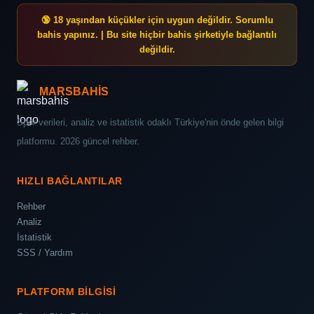
🔞 18 yaşından küçükler için uygun değildir. Sorumlu
bahis yapınız. | Bu site hiçbir bahis şirketiyle bağlantılı
değildir.
MARSBAHİS
Spor verileri, analiz ve istatistik odaklı Türkiye'nin önde gelen bilgi
platformu. 2026 güncel rehber.
HIZLI BAĞLANTILAR
Rehber
Analiz
İstatistik
SSS / Yardım
PLATFORM BILGISI