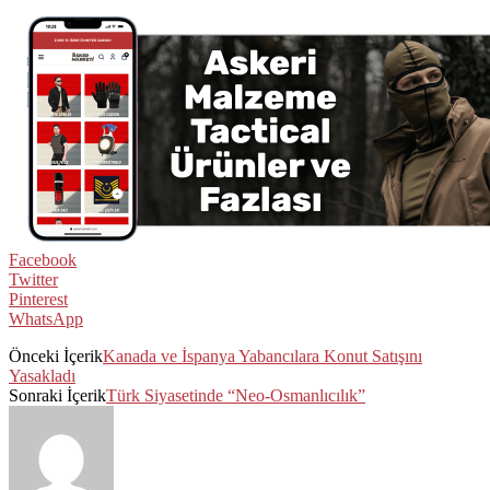
Facebook
Twitter
Pinterest
WhatsApp
Önceki İçerik
Kanada ve İspanya Yabancılara Konut Satışını
Yasakladı
Sonraki İçerik
Türk Siyasetinde “Neo-Osmanlıcılık”