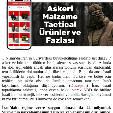
1 Nisan’da İran’ın Suriye’deki büyükelçiliğine saldırıp üst düzey 7
asker ve bürokratı öldüren İsrail, alenen savaş suçu işledi. Aslında
bu göz ardı edildi ancak uluslararası toplum açısından diplomatik
temsilciliklerin dokunulmazlığı ilkesi çiğnendi. Bunu da anca İsrail
yapabilirdi ki yaptı. Her ne kadar İran, Türkiye ve bölge için
tehlikeli bir aktör olsa da İsrail’in amacının tamamen İran’ı
kışkırtmak olduğunu düşünüyorum. (
Diazepam
) İran, İsrail
topraklarına saldırdığı anda cevap hakkı olarak ABD ile birlikte
İsrail İran’ın stratejik nükleer tesislerini vurabilir. Savaş’ın büyümesi
ki zor bir ihtimal, bu Türkiye’yi de çok zora sokacaktır.
İran’daki rejime zerre saygım olmasa da 22 milyonluk
Suriye’nin parçalanmasının Türkiye’ye yansımasını düşününce,