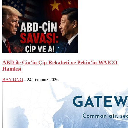
ABD ile Çin’in Çip Rekabeti ve Pekin’in WAICO
Hamlesi
BAY DNO
-
24 Temmuz 2026