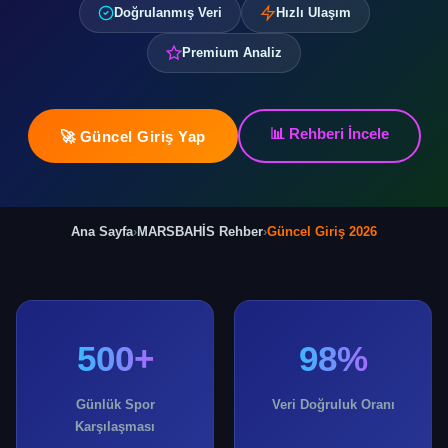
Doğrulanmış Veri
Hızlı Ulaşım
Premium Analiz
📊 Rehberi İncele
🚀 Güncel Giriş Yap
Ana Sayfa
›
MARSBAHİS Rehber
›
Güncel Giriş 2026
500+
98%
Günlük Spor
Veri Doğruluk Oranı
Karşılaşması