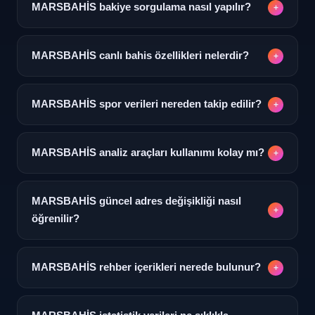
cüzdan dahil çoklu ödeme yöntemi sunulmaktadır.
MARSBAHİS bakiye sorgulama nasıl yapılır?
+
Hesap panelinden bakiye bilgilerinize anlık
ulaşabilirsiniz. Bakiye geçmişi ve işlem detayları da bu
MARSBAHİS canlı bahis özellikleri nelerdir?
+
bölümde görüntülenir.
Canlı bahis bölümünde 40'tan fazla spor dalında anlık
oranlar ve maç içi istatistikler sunulmaktadır. Oran
MARSBAHİS spor verileri nereden takip edilir?
+
güncellemeleri saniyeler içinde yansıtılır.
Spor verileri ve istatistik bölümünden anlık veriler
izlenebilir. Futbol, basketbol ve tenis başta olmak üzere
MARSBAHİS analiz araçları kullanımı kolay mı?
+
tüm dallar kapsanmaktadır.
Analiz araçları sezgisel arayüzüyle kolayca kullanılabilir.
Rehber bölümünde adım adım kullanım kılavuzları
MARSBAHİS güncel adres değişikliği nasıl
+
mevcuttur.
öğrenilir?
Bu bilgi platformunu düzenli takip ederek güncel adres
bilgisine her zaman ulaşabilirsiniz. Bildirim sistemi de
MARSBAHİS rehber içerikleri nerede bulunur?
+
mevcuttur.
Rehber bölümünde tüm kullanım kılavuzları, giriş yap
adımları ve platform özellikleri detaylı şekilde