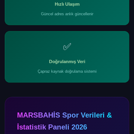
Hızlı Ulaşım
Güncel adres anlık güncellenir
✅
Doğrulanmış Veri
Çapraz kaynak doğrulama sistemi
MARSBAHİS Spor Verileri &
İstatistik Paneli 2026