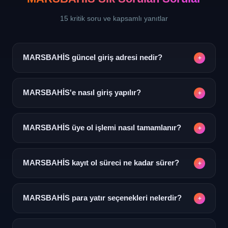
15 kritik soru ve kapsamlı yanıtlar
MARSBAHİS güncel giriş adresi nedir?
+
Güncel adres bilgisine bu bilgi platformu üzerinden anlık
olarak ulaşabilirsiniz. Adres değişikliklerinde yönlendirme
MARSBAHİS'e nasıl giriş yapılır?
+
sistemi otomatik devreye girer.
Güncel adres üzerinden giriş yap butonunu kullanarak
hesabınıza erişebilirsiniz. Doğru URL kullanımı kesintisiz
MARSBAHİS üye ol işlemi nasıl tamamlanır?
+
bağlantı için önemlidir.
Üye ol formunu doldurarak kayıt sürecini
başlatabilirsiniz. Doğrulama adımları tamamlandıktan
MARSBAHİS kayıt ol süreci ne kadar sürer?
+
sonra hesabınız aktif hale gelir.
Kayıt ol işlemi ortalama 2-3 dakika içinde
tamamlanmaktadır. Kimlik doğrulama adımı ek süre
MARSBAHİS para yatır seçenekleri nelerdir?
+
gerektirebilir.
Para yatır işlemleri için banka havalesi, kredi kartı ve e-