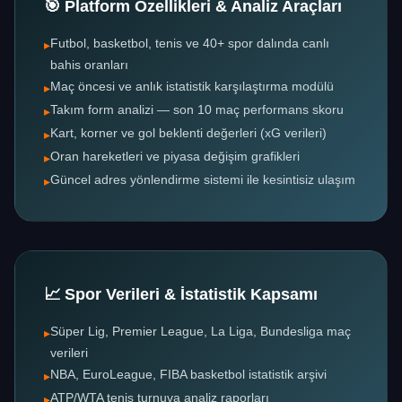
🎯 Platform Özellikleri & Analiz Araçları
Futbol, basketbol, tenis ve 40+ spor dalında canlı
bahis oranları
Maç öncesi ve anlık istatistik karşılaştırma modülü
Takım form analizi — son 10 maç performans skoru
Kart, korner ve gol beklenti değerleri (xG verileri)
Oran hareketleri ve piyasa değişim grafikleri
Güncel adres yönlendirme sistemi ile kesintisiz ulaşım
📈 Spor Verileri & İstatistik Kapsamı
Süper Lig, Premier League, La Liga, Bundesliga maç
verileri
NBA, EuroLeague, FIBA basketbol istatistik arşivi
ATP/WTA tenis turnuva analiz raporları