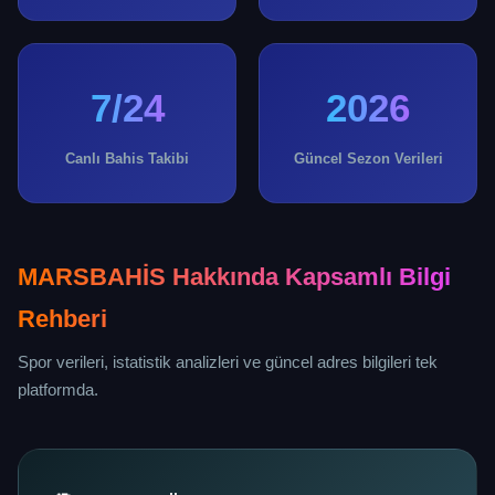
7/24
2026
Canlı Bahis Takibi
Güncel Sezon Verileri
MARSBAHİS Hakkında Kapsamlı Bilgi
Rehberi
Spor verileri, istatistik analizleri ve güncel adres bilgileri tek
platformda.