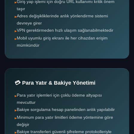
Giriş yap işlemi için doğru URL kullanımı kritik önem
taşır
Adres değişikliklerinde anlık yönlendirme sistemi
devreye girer
VPN gerektirmeden hızlı ulaşım sağlanabilmektedir
Mobil uyumlu giriş ekranı ile her cihazdan erişim
mümkündür
💳 Para Yatır & Bakiye Yönetimi
Para yatır işlemleri için çoklu ödeme altyapısı
mevcuttur
Bakiye sorgulama hesap panelinden anlık yapılabilir
Minimum para yatır limitleri ödeme yöntemine göre
değişir
Bakiye transferleri güvenli şifreleme protokolleriyle