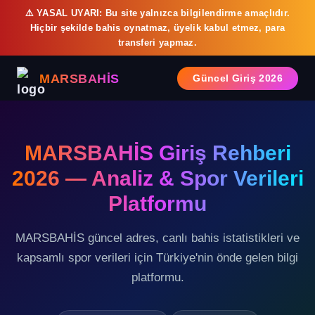
⚠️ YASAL UYARI: Bu site yalnızca bilgilendirme amaçlıdır.
Hiçbir şekilde bahis oynatmaz, üyelik kabul etmez, para
transferi yapmaz.
MARSBAHİS
Güncel Giriş 2026
MARSBAHİS Giriş Rehberi
2026 — Analiz & Spor Verileri
Platformu
MARSBAHİS güncel adres, canlı bahis istatistikleri ve
kapsamlı spor verileri için Türkiye'nin önde gelen bilgi
platformu.