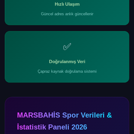
Hızlı Ulaşım
Güncel adres anlık güncellenir
✅
Doğrulanmış Veri
Çapraz kaynak doğrulama sistemi
MARSBAHİS Spor Verileri &
İstatistik Paneli 2026