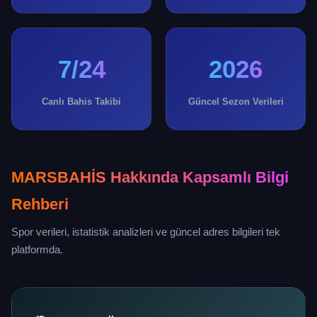
7/24
2026
Canlı Bahis Takibi
Güncel Sezon Verileri
MARSBAHİS Hakkında Kapsamlı Bilgi
Rehberi
Spor verileri, istatistik analizleri ve güncel adres bilgileri tek
platformda.