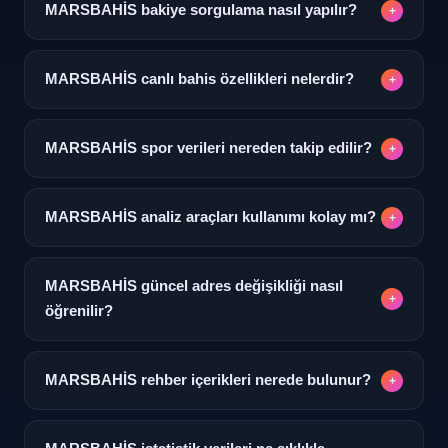
cüzdan dahil çoklu ödeme yöntemi sunulmaktadır.
MARSBAHİS bakiye sorgulama nasıl yapılır?
+
Hesap panelinden bakiye bilgilerinize anlık
ulaşabilirsiniz. Bakiye geçmişi ve işlem detayları da bu
MARSBAHİS canlı bahis özellikleri nelerdir?
+
bölümde görüntülenir.
Canlı bahis bölümünde 40'tan fazla spor dalında anlık
oranlar ve maç içi istatistikler sunulmaktadır. Oran
MARSBAHİS spor verileri nereden takip edilir?
+
güncellemeleri saniyeler içinde yansıtılır.
Spor verileri ve istatistik bölümünden anlık veriler
izlenebilir. Futbol, basketbol ve tenis başta olmak üzere
MARSBAHİS analiz araçları kullanımı kolay mı?
+
tüm dallar kapsanmaktadır.
Analiz araçları sezgisel arayüzüyle kolayca kullanılabilir.
Rehber bölümünde adım adım kullanım kılavuzları
MARSBAHİS güncel adres değişikliği nasıl
+
mevcuttur.
öğrenilir?
Bu bilgi platformunu düzenli takip ederek güncel adres
bilgisine her zaman ulaşabilirsiniz. Bildirim sistemi de
MARSBAHİS rehber içerikleri nerede bulunur?
+
mevcuttur.
Rehber bölümünde tüm kullanım kılavuzları, giriş yap
adımları ve platform özellikleri detaylı şekilde