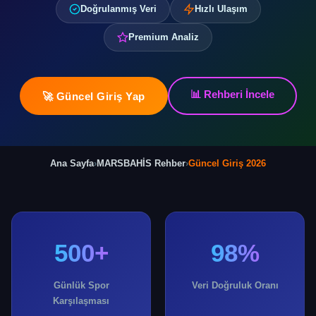
Doğrulanmış Veri
Hızlı Ulaşım
Premium Analiz
📊 Rehberi İncele
🚀 Güncel Giriş Yap
Ana Sayfa
›
MARSBAHİS Rehber
›
Güncel Giriş 2026
500+
98%
Günlük Spor
Veri Doğruluk Oranı
Karşılaşması