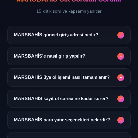
15 kritik soru ve kapsamlı yanıtlar
MARSBAHİS güncel giriş adresi nedir?
+
Güncel adres bilgisine bu bilgi platformu üzerinden anlık
olarak ulaşabilirsiniz. Adres değişikliklerinde yönlendirme
MARSBAHİS'e nasıl giriş yapılır?
+
sistemi otomatik devreye girer.
Güncel adres üzerinden giriş yap butonunu kullanarak
hesabınıza erişebilirsiniz. Doğru URL kullanımı kesintisiz
MARSBAHİS üye ol işlemi nasıl tamamlanır?
+
bağlantı için önemlidir.
Üye ol formunu doldurarak kayıt sürecini
başlatabilirsiniz. Doğrulama adımları tamamlandıktan
MARSBAHİS kayıt ol süreci ne kadar sürer?
+
sonra hesabınız aktif hale gelir.
Kayıt ol işlemi ortalama 2-3 dakika içinde
tamamlanmaktadır. Kimlik doğrulama adımı ek süre
MARSBAHİS para yatır seçenekleri nelerdir?
+
gerektirebilir.
Para yatır işlemleri için banka havalesi, kredi kartı ve e-