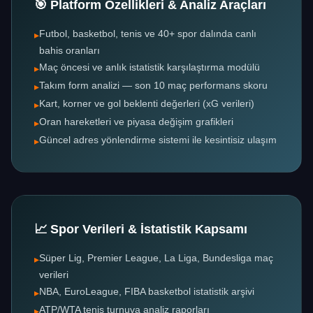
🎯 Platform Özellikleri & Analiz Araçları
Futbol, basketbol, tenis ve 40+ spor dalında canlı
bahis oranları
Maç öncesi ve anlık istatistik karşılaştırma modülü
Takım form analizi — son 10 maç performans skoru
Kart, korner ve gol beklenti değerleri (xG verileri)
Oran hareketleri ve piyasa değişim grafikleri
Güncel adres yönlendirme sistemi ile kesintisiz ulaşım
📈 Spor Verileri & İstatistik Kapsamı
Süper Lig, Premier League, La Liga, Bundesliga maç
verileri
NBA, EuroLeague, FIBA basketbol istatistik arşivi
ATP/WTA tenis turnuva analiz raporları