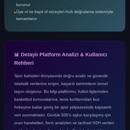
korunur
Üye ol ve kayıt ol süreçleri hızlı doğrulama sistemiyle
tamamlanır
📊 Detaylı Platform Analizi & Kullanıcı
Rehberi
Spor bahisleri dünyasında doğru analiz ve güvenilir
istatistik verilerine erişim, başarılı tahminlerin temel
taşını oluşturur. Bu bilgi platformu; futbol liglerinden
basketbol turnuvalarına, tenis kortlarından buz
hokeyine kadar geniş bir spor yelpazesinde kapsamlı
veri sunmaktadır. Günlük 500'ü aşkın karşılaşma için
oran hareketleri, form analizleri ve tarihsel H2H verileri