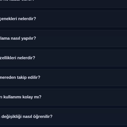
dakika içinde tamamlanmaktadır. Kimlik doğrulama adımı ek süre gerektir
enekleri nelerdir?
ka havalesi, kredi kartı ve e-cüzdan dahil çoklu ödeme yöntemi sunulmak
ma nasıl yapılır?
lerinize anlık ulaşabilirsiniz. Bakiye geçmişi ve işlem detayları da bu b
llikleri nelerdir?
fazla spor dalında anlık oranlar ve maç içi istatistikler sunulmaktadır.
ereden takip edilir?
lümünden anlık veriler izlenebilir. Futbol, basketbol ve tenis başta olmak 
 kullanımı kolay mı?
üzüyle kolayca kullanılabilir. Rehber bölümünde adım adım kullanım kıla
ğişikliği nasıl öğrenilir?