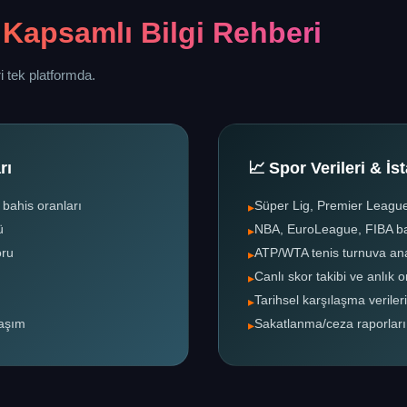
apsamlı Bilgi Rehberi
ri tek platformda.
rı
📈 Spor Verileri & İs
 bahis oranları
Süper Lig, Premier League,
ü
NBA, EuroLeague, FIBA bask
oru
ATP/WTA tenis turnuva anal
Canlı skor takibi ve anlık 
Tarihsel karşılaşma veriler
laşım
Sakatlanma/ceza raporları 