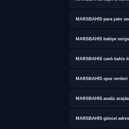
Kayıt ol işlemi ortalama 2-3 
MARSBAHİS para yatır seç
Para yatır işlemleri için ban
MARSBAHİS bakiye sorgula
Hesap panelinden bakiye bilgi
MARSBAHİS canlı bahis öze
Canlı bahis bölümünde 40'tan 
içinde yansıtılır.
MARSBAHİS spor verileri n
Spor verileri ve istatistik bö
kapsanmaktadır.
MARSBAHİS analiz araçları
Analiz araçları sezgisel aray
MARSBAHİS güncel adres de