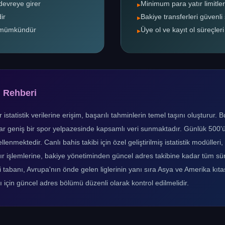
devreye girer
Minimum para yatır limitle
ir
Bakiye transferleri güvenli
im mümkündür
Üye ol ve kayıt ol süreçler
ı Rehberi
statistik verilerine erişim, başarılı tahminlerin temel taşını oluşturur. B
ar geniş bir spor yelpazesinde kapsamlı veri sunmaktadır. Günlük 500'ü
llenmektedir. Canlı bahis takibi için özel geliştirilmiş istatistik modülleri
atır işlemlerine, bakiye yönetiminden güncel adres takibine kadar tüm s
veri tabanı, Avrupa'nın önde gelen liglerinin yanı sıra Asya ve Amerika k
ı için güncel adres bölümü düzenli olarak kontrol edilmelidir.