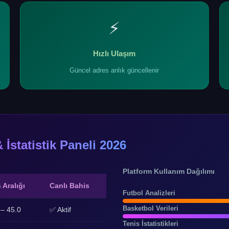
⚡
Hızlı Ulaşım
Güncel adres anlık güncellenir
İstatistik Paneli 2026
Platform Kullanım Dağılımı
 Aralığı
Canlı Bahis
Futbol Analizleri
Basketbol Verileri
 – 45.0
✅ Aktif
Tenis İstatistikleri