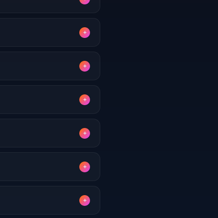
ebilir.
+
tadır.
+
ölümde görüntülenir.
+
 Oran güncellemeleri saniyeler
+
üzere tüm dallar
+
vuzları mevcuttur.
+