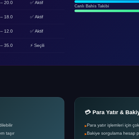
 – 20.0
✅ Aktif
Canlı Bahis Takibi
 – 18.0
✅ Aktif
 – 12.0
✅ Aktif
 – 35.0
⚡ Seçili
💳 Para Yatır & Baki
lebilir
Para yatır işlemleri için ç
em taşır
Bakiye sorgulama hesap pan