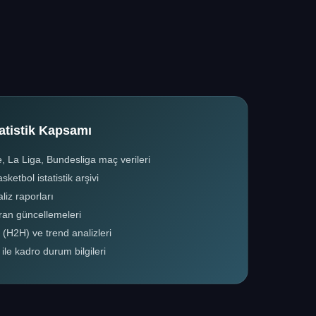
tatistik Kapsamı
 La Liga, Bundesliga maç verileri
etbol istatistik arşivi
iz raporları
oran güncellemeleri
i (H2H) ve trend analizleri
ile kadro durum bilgileri