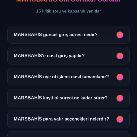
15 kritik soru ve kapsamlı yanıtlar
MARSBAHİS güncel giriş adresi nedir?
+
Güncel adres bilgisine bu bilgi platformu üzerinden anlık
olarak ulaşabilirsiniz. Adres değişikliklerinde yönlendirme
MARSBAHİS'e nasıl giriş yapılır?
+
sistemi otomatik devreye girer.
Güncel adres üzerinden giriş yap butonunu kullanarak
hesabınıza erişebilirsiniz. Doğru URL kullanımı kesintisiz
MARSBAHİS üye ol işlemi nasıl tamamlanır?
+
bağlantı için önemlidir.
Üye ol formunu doldurarak kayıt sürecini
başlatabilirsiniz. Doğrulama adımları tamamlandıktan
MARSBAHİS kayıt ol süreci ne kadar sürer?
+
sonra hesabınız aktif hale gelir.
Kayıt ol işlemi ortalama 2-3 dakika içinde
tamamlanmaktadır. Kimlik doğrulama adımı ek süre
MARSBAHİS para yatır seçenekleri nelerdir?
+
gerektirebilir.
Para yatır işlemleri için banka havalesi, kredi kartı ve e-