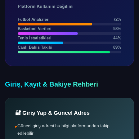
Platform Kullanım Dağılımı
Futbol Analizleri
72%
Basketbol Verileri
58%
Tenis İstatistikleri
44%
Canlı Bahis Takibi
89%
Giriş, Kayıt & Bakiye Rehberi
🔐 Giriş Yap & Güncel Adres
Güncel giriş adresi bu bilgi platformundan takip
edilebilir