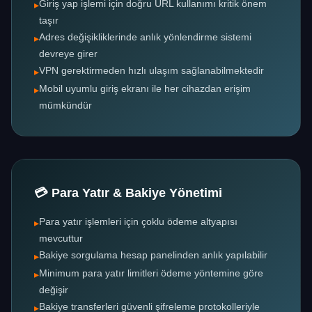
Giriş yap işlemi için doğru URL kullanımı kritik önem
taşır
Adres değişikliklerinde anlık yönlendirme sistemi
devreye girer
VPN gerektirmeden hızlı ulaşım sağlanabilmektedir
Mobil uyumlu giriş ekranı ile her cihazdan erişim
mümkündür
💳 Para Yatır & Bakiye Yönetimi
Para yatır işlemleri için çoklu ödeme altyapısı
mevcuttur
Bakiye sorgulama hesap panelinden anlık yapılabilir
Minimum para yatır limitleri ödeme yöntemine göre
değişir
Bakiye transferleri güvenli şifreleme protokolleriyle