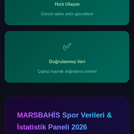
Hızlı Ulaşım
Güncel adres anlık güncellenir
✅
Doğrulanmış Veri
Çapraz kaynak doğrulama sistemi
MARSBAHİS Spor Verileri &
İstatistik Paneli 2026