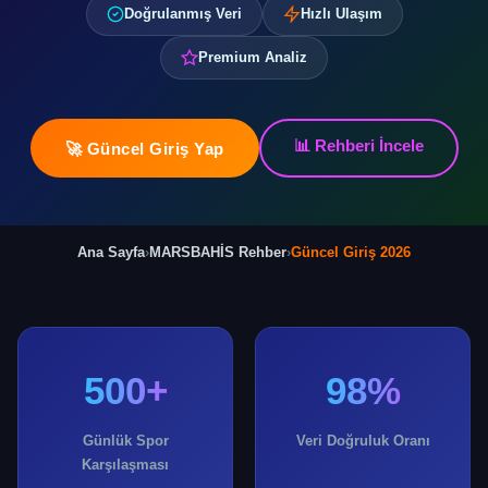
Doğrulanmış Veri
Hızlı Ulaşım
Premium Analiz
📊 Rehberi İncele
🚀 Güncel Giriş Yap
Ana Sayfa
›
MARSBAHİS Rehber
›
Güncel Giriş 2026
500+
98%
Günlük Spor
Veri Doğruluk Oranı
Karşılaşması