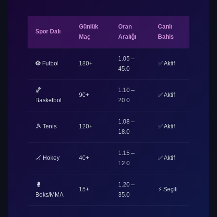
Günlük
Oran
Canlı
Spor Dalı
Maç
Aralığı
Bahis
1.05 –
⚽ Futbol
180+
✅ Aktif
45.0
🏀
1.10 –
90+
✅ Aktif
Basketbol
20.0
1.08 –
🎾 Tenis
120+
✅ Aktif
18.0
1.15 –
🏒 Hokey
40+
✅ Aktif
12.0
🥊
1.20 –
15+
⚡ Seçili
Boks/MMA
35.0