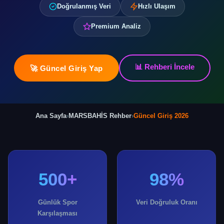
Doğrulanmış Veri
Hızlı Ulaşım
Premium Analiz
📊 Rehberi İncele
🚀 Güncel Giriş Yap
Ana Sayfa
›
MARSBAHİS Rehber
›
Güncel Giriş 2026
500+
98%
Günlük Spor
Veri Doğruluk Oranı
Karşılaşması