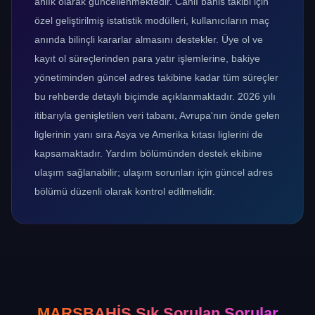
anlık olarak güncellenmektedir. Canlı bahis takibi için
özel geliştirilmiş istatistik modülleri, kullanıcıların maç
anında bilinçli kararlar almasını destekler. Üye ol ve
kayıt ol süreçlerinden para yatır işlemlerine, bakiye
yönetiminden güncel adres takibine kadar tüm süreçler
bu rehberde detaylı biçimde açıklanmaktadır. 2026 yılı
itibarıyla genişletilen veri tabanı, Avrupa'nın önde gelen
liglerinin yanı sıra Asya ve Amerika kıtası liglerini de
kapsamaktadır. Yardım bölümünden destek ekibine
ulaşım sağlanabilir; ulaşım sorunları için güncel adres
bölümü düzenli olarak kontrol edilmelidir.
MARSBAHİS Sık Sorulan Sorular