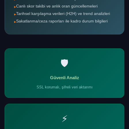
Canlı skor takibi ve anlık oran güncellemeleri
Tarihsel karşılaşma verileri (H2H) ve trend analizleri
Sakatlanma/ceza raporları ile kadro durum bilgileri
🛡️
Güvenli Analiz
SSL korumalı, şifreli veri aktarımı
⚡