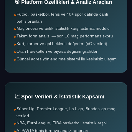
🎯 Platform Özellikleri & Analiz Araçları
Futbol, basketbol, tenis ve 40+ spor dalında canlı
bahis oranları
Maç öncesi ve anlık istatistik karşılaştırma modülü
Takım form analizi — son 10 maç performans skoru
Kart, korner ve gol beklenti değerleri (xG verileri)
Oran hareketleri ve piyasa değişim grafikleri
Güncel adres yönlendirme sistemi ile kesintisiz ulaşım
📈 Spor Verileri & İstatistik Kapsamı
Süper Lig, Premier League, La Liga, Bundesliga maç
verileri
NBA, EuroLeague, FIBA basketbol istatistik arşivi
ATP/WTA tenis turnuva analiz raporları