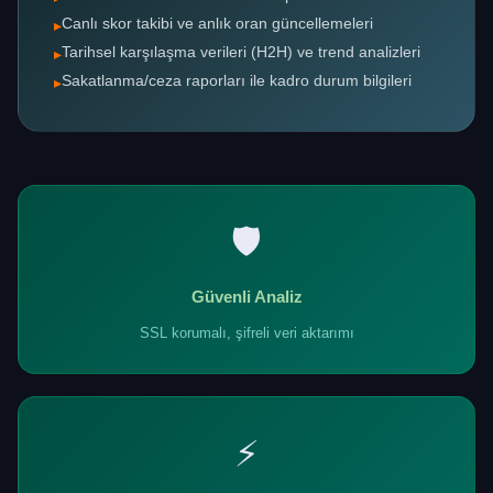
Canlı skor takibi ve anlık oran güncellemeleri
Tarihsel karşılaşma verileri (H2H) ve trend analizleri
Sakatlanma/ceza raporları ile kadro durum bilgileri
🛡️
Güvenli Analiz
SSL korumalı, şifreli veri aktarımı
⚡