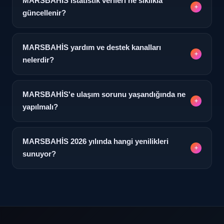
MARSBAHİS istatistik verileri ne sıklıkla
+
açıklanmaktadır.
güncellenir?
İstatistik verileri anlık güncellenmektedir. Doğrulanmış
veri kaynakları kullanılarak yüksek doğruluk oranı
MARSBAHİS yardım ve destek kanalları
+
sağlanmaktadır.
nelerdir?
Yardım bölümünden canlı destek, e-posta ve SSS
kanallarına ulaşım sağlanabilmektedir. 7/24 destek
MARSBAHİS'e ulaşım sorunu yaşandığında ne
+
hizmeti mevcuttur.
yapılmalı?
Ulaşım sorunu yaşandığında öncelikle güncel adres
bölümü kontrol edilmeli, ardından yardım kanallarına
MARSBAHİS 2026 yılında hangi yenilikleri
+
başvurulmalıdır.
sunuyor?
2026 yılında geliştirilmiş analiz araçları, genişletilmiş
spor verileri ve yenilenen canlı bahis arayüzü kullanıcı
deneyimini üst seviyeye taşımaktadır.