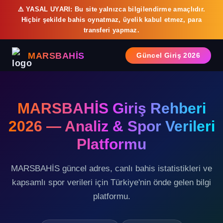
⚠️ YASAL UYARI: Bu site yalnızca bilgilendirme amaçlıdır.
Hiçbir şekilde bahis oynatmaz, üyelik kabul etmez, para
transferi yapmaz.
MARSBAHİS
Güncel Giriş 2026
MARSBAHİS Giriş Rehberi
2026 — Analiz & Spor Verileri
Platformu
MARSBAHİS güncel adres, canlı bahis istatistikleri ve
kapsamlı spor verileri için Türkiye'nin önde gelen bilgi
platformu.