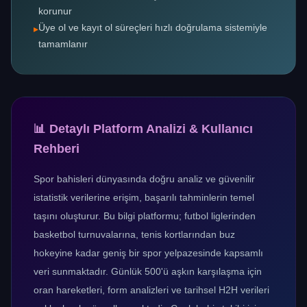
korunur
Üye ol ve kayıt ol süreçleri hızlı doğrulama sistemiyle
tamamlanır
📊 Detaylı Platform Analizi & Kullanıcı
Rehberi
Spor bahisleri dünyasında doğru analiz ve güvenilir
istatistik verilerine erişim, başarılı tahminlerin temel
taşını oluşturur. Bu bilgi platformu; futbol liglerinden
basketbol turnuvalarına, tenis kortlarından buz
hokeyine kadar geniş bir spor yelpazesinde kapsamlı
veri sunmaktadır. Günlük 500'ü aşkın karşılaşma için
oran hareketleri, form analizleri ve tarihsel H2H verileri