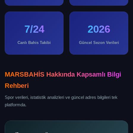
7/24
2026
Canlı Bahis Takibi
Güncel Sezon Verileri
MARSBAHİS Hakkında Kapsamlı Bilgi
Rehberi
Spor verileri, istatistik analizleri ve güncel adres bilgileri tek
platformda.