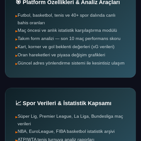
🎯 Platform Özellikleri & Analiz Araçları
Futbol, basketbol, tenis ve 40+ spor dalında canlı
bahis oranları
Maç öncesi ve anlık istatistik karşılaştırma modülü
Takım form analizi — son 10 maç performans skoru
Kart, korner ve gol beklenti değerleri (xG verileri)
Oran hareketleri ve piyasa değişim grafikleri
Güncel adres yönlendirme sistemi ile kesintisiz ulaşım
📈 Spor Verileri & İstatistik Kapsamı
Süper Lig, Premier League, La Liga, Bundesliga maç
verileri
NBA, EuroLeague, FIBA basketbol istatistik arşivi
ATP/WTA tenis turnuva analiz raporları