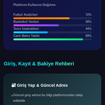
Platform Kullanım Dağılımı
Futbol Analizleri
72%
Basketbol Verileri
58%
Tenis İstatistikleri
44%
Canlı Bahis Takibi
89%
Giriş, Kayıt & Bakiye Rehberi
🔐 Giriş Yap & Güncel Adres
Güncel giriş adresi bu bilgi platformundan takip
edilebilir