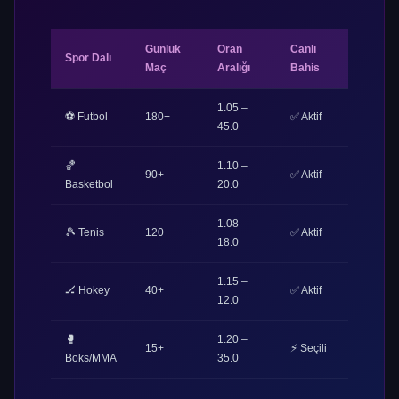
Günlük
Oran
Canlı
Spor Dalı
Maç
Aralığı
Bahis
1.05 –
⚽ Futbol
180+
✅ Aktif
45.0
🏀
1.10 –
90+
✅ Aktif
Basketbol
20.0
1.08 –
🎾 Tenis
120+
✅ Aktif
18.0
1.15 –
🏒 Hokey
40+
✅ Aktif
12.0
🥊
1.20 –
15+
⚡ Seçili
Boks/MMA
35.0