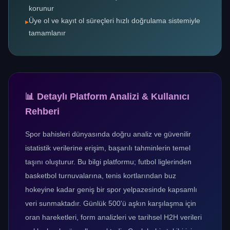
korunur
Üye ol ve kayıt ol süreçleri hızlı doğrulama sistemiyle
tamamlanır
📊 Detaylı Platform Analizi & Kullanıcı
Rehberi
Spor bahisleri dünyasında doğru analiz ve güvenilir
istatistik verilerine erişim, başarılı tahminlerin temel
taşını oluşturur. Bu bilgi platformu; futbol liglerinden
basketbol turnuvalarına, tenis kortlarından buz
hokeyine kadar geniş bir spor yelpazesinde kapsamlı
veri sunmaktadır. Günlük 500'ü aşkın karşılaşma için
oran hareketleri, form analizleri ve tarihsel H2H verileri