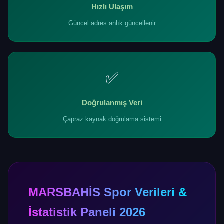
Hızlı Ulaşım
Güncel adres anlık güncellenir
✅
Doğrulanmış Veri
Çapraz kaynak doğrulama sistemi
MARSBAHİS Spor Verileri &
İstatistik Paneli 2026