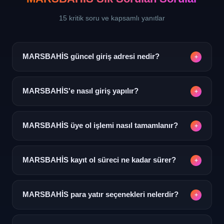
15 kritik soru ve kapsamlı yanıtlar
MARSBAHİS güncel giriş adresi nedir?
+
Güncel adres bilgisine bu bilgi platformu üzerinden anlık
olarak ulaşabilirsiniz. Adres değişikliklerinde yönlendirme
MARSBAHİS'e nasıl giriş yapılır?
+
sistemi otomatik devreye girer.
Güncel adres üzerinden giriş yap butonunu kullanarak
hesabınıza erişebilirsiniz. Doğru URL kullanımı kesintisiz
MARSBAHİS üye ol işlemi nasıl tamamlanır?
+
bağlantı için önemlidir.
Üye ol formunu doldurarak kayıt sürecini
başlatabilirsiniz. Doğrulama adımları tamamlandıktan
MARSBAHİS kayıt ol süreci ne kadar sürer?
+
sonra hesabınız aktif hale gelir.
Kayıt ol işlemi ortalama 2-3 dakika içinde
tamamlanmaktadır. Kimlik doğrulama adımı ek süre
MARSBAHİS para yatır seçenekleri nelerdir?
+
gerektirebilir.
Para yatır işlemleri için banka havalesi, kredi kartı ve e-