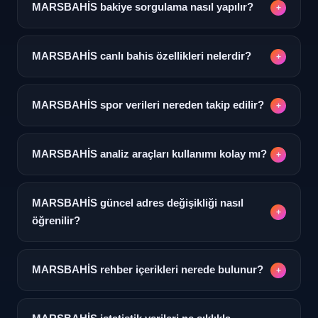
cüzdan dahil çoklu ödeme yöntemi sunulmaktadır.
MARSBAHİS bakiye sorgulama nasıl yapılır?
+
Hesap panelinden bakiye bilgilerinize anlık
ulaşabilirsiniz. Bakiye geçmişi ve işlem detayları da bu
MARSBAHİS canlı bahis özellikleri nelerdir?
+
bölümde görüntülenir.
Canlı bahis bölümünde 40'tan fazla spor dalında anlık
oranlar ve maç içi istatistikler sunulmaktadır. Oran
MARSBAHİS spor verileri nereden takip edilir?
+
güncellemeleri saniyeler içinde yansıtılır.
Spor verileri ve istatistik bölümünden anlık veriler
izlenebilir. Futbol, basketbol ve tenis başta olmak üzere
MARSBAHİS analiz araçları kullanımı kolay mı?
+
tüm dallar kapsanmaktadır.
Analiz araçları sezgisel arayüzüyle kolayca kullanılabilir.
Rehber bölümünde adım adım kullanım kılavuzları
MARSBAHİS güncel adres değişikliği nasıl
+
mevcuttur.
öğrenilir?
Bu bilgi platformunu düzenli takip ederek güncel adres
bilgisine her zaman ulaşabilirsiniz. Bildirim sistemi de
MARSBAHİS rehber içerikleri nerede bulunur?
+
mevcuttur.
Rehber bölümünde tüm kullanım kılavuzları, giriş yap
adımları ve platform özellikleri detaylı şekilde