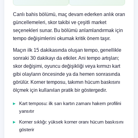
Canlı bahis bölümü, maç devam ederken anlık oran
güncellemeleri, skor takibi ve çeşitli market
seçenekleri sunar. Bu bölümü anlamlandırmak için
tempo değişimlerini okumak kritik önem taşır.
Maçın ilk 15 dakikasında oluşan tempo, genellikle
sonraki 30 dakikayı da etkiler. Ani tempo artışları;
skor değişimi, oyuncu değişikliği veya kırmızı kart
gibi olayların öncesinde ya da hemen sonrasında
görülür. Korner temposu, takımın hücum baskısını
ölçmek için kullanılan pratik bir göstergedir.
Kart temposu: ilk sarı kartın zamanı hakem profilini
yansıtır
Korner sıklığı: yüksek korner oranı hücum baskısını
gösterir