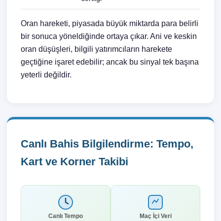
Oran hareketi, piyasada büyük miktarda para belirli
bir sonuca yöneldiğinde ortaya çıkar. Ani ve keskin
oran düşüşleri, bilgili yatırımcıların harekete
geçtiğine işaret edebilir; ancak bu sinyal tek başına
yeterli değildir.
Canlı Bahis Bilgilendirme: Tempo,
Kart ve Korner Takibi
Canlı Tempo
Maç İçi Veri