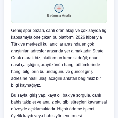
Bağımsız Analiz
Geniş spor pazarı, canlı oran akışı ve çok sayıda lig
kapsamıyla öne çıkan bu platform, 2026 itibarıyla
Türkiye merkezli kullanıcılar arasında en çok
araştırılan adresler arasında yer almaktadır. Strateji
Ortak olarak biz, platformun kendisi değil; onun
nasıl çalıştığını, arayüzünün hangi bölümlerinde
hangi bilgilerin bulunduğunu ve güncel giriş
adresine nasıl ulaşılacağını anlatan bağımsız bir
bilgi kaynağıyız.
Bu sayfa; giriş yap, kayıt ol, bakiye sorgula, canlı
bahis takip et ve analiz oku gibi süreçleri kavramsal
düzeyde açıklamaktadır. Hiçbir ödeme işlemi,
üyelik kaydı veya bahis yönlendirmesi