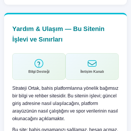
Yardım & Ulaşım — Bu Sitenin
İşlevi ve Sınırları
Bilgi Desteği
İletişim Kanalı
Strateji Ortak, bahis platformlarına yönelik bağımsız
bir bilgi ve rehber sitesidir. Bu sitenin işlevi; güncel
giriş adresine nasıl ulaşılacağını, platform
arayüzünün nasıl çalıştığını ve spor verilerinin nasıl
okunacağını açıklamaktır.
Bu site; bahis oynamanızı sağlamaz, hesap açmaz,