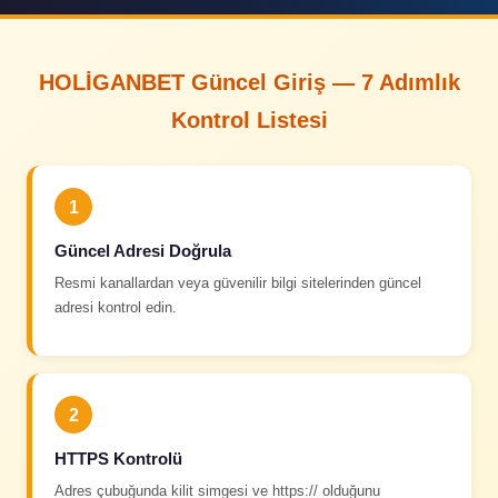
HOLİGANBET Güncel Giriş — 7 Adımlık
Kontrol Listesi
1
Güncel Adresi Doğrula
Resmi kanallardan veya güvenilir bilgi sitelerinden güncel
adresi kontrol edin.
2
HTTPS Kontrolü
Adres çubuğunda kilit simgesi ve https:// olduğunu