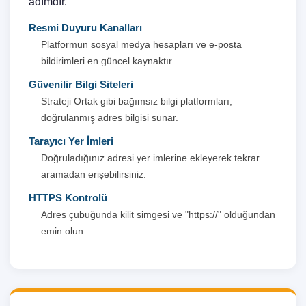
adımdır.
Resmi Duyuru Kanalları
Platformun sosyal medya hesapları ve e-posta
bildirimleri en güncel kaynaktır.
Güvenilir Bilgi Siteleri
Strateji Ortak gibi bağımsız bilgi platformları,
doğrulanmış adres bilgisi sunar.
Tarayıcı Yer İmleri
Doğruladığınız adresi yer imlerine ekleyerek tekrar
aramadan erişebilirsiniz.
HTTPS Kontrolü
Adres çubuğunda kilit simgesi ve "https://" olduğundan
emin olun.