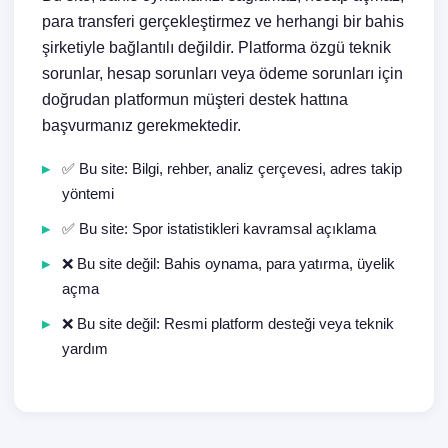
para transferi gerçekleştirmez ve herhangi bir bahis
şirketiyle bağlantılı değildir. Platforma özgü teknik
sorunlar, hesap sorunları veya ödeme sorunları için
doğrudan platformun müşteri destek hattına
başvurmanız gerekmektedir.
✅ Bu site: Bilgi, rehber, analiz çerçevesi, adres takip
yöntemi
✅ Bu site: Spor istatistikleri kavramsal açıklama
❌ Bu site değil: Bahis oynama, para yatırma, üyelik
açma
❌ Bu site değil: Resmi platform desteği veya teknik
yardım