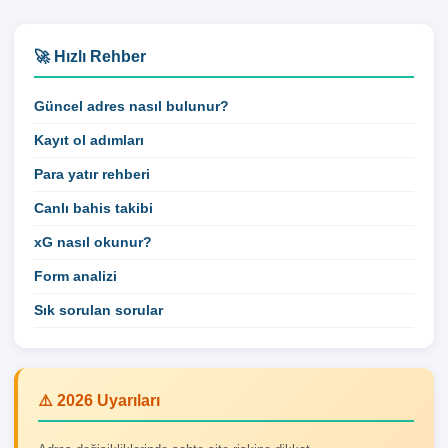
🚀 Hızlı Rehber
Güncel adres nasıl bulunur?
Kayıt ol adımları
Para yatır rehberi
Canlı bahis takibi
xG nasıl okunur?
Form analizi
Sık sorulan sorular
⚠️ 2026 Uyarıları