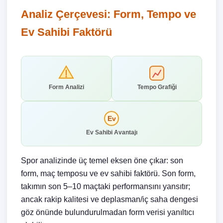
Analiz Çerçevesi: Form, Tempo ve
Ev Sahibi Faktörü
Form Analizi
Tempo Grafiği
Ev
Ev Sahibi Avantajı
Spor analizinde üç temel eksen öne çıkar: son
form, maç temposu ve ev sahibi faktörü. Son form,
takımın son 5–10 maçtaki performansını yansıtır;
ancak rakip kalitesi ve deplasman/iç saha dengesi
göz önünde bulundurulmadan form verisi yanıltıcı