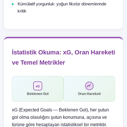
Kümülatif yorgunluk: yoğun fikstür dönemlerinde
kritik
İstatistik Okuma: xG, Oran Hareketi
ve Temel Metrikler
xG
Beklenen Gol
Oran Hareketi
xG (Expected Goals — Beklenen Gol), her şutun
gol olma olasılığını şutun konumuna, açısına ve
türüne göre hesaplayan istatistiksel bir metriktir.