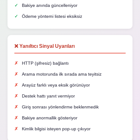
Bakiye anında güncelleniyor
Ödeme yöntemi listesi eksiksiz
❌ Yanıltıcı Sinyal Uyarıları
HTTP (şifresiz) bağlantı
Arama motorunda ilk sırada ama teyitsiz
Arayüz farklı veya eksik görünüyor
Destek hattı yanıt vermiyor
Giriş sonrası yönlendirme beklenmedik
Bakiye anormallik gösteriyor
Kimlik bilgisi isteyen pop-up çıkıyor