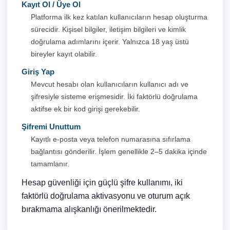
Kayıt Ol / Üye Ol
Platforma ilk kez katılan kullanıcıların hesap oluşturma
sürecidir. Kişisel bilgiler, iletişim bilgileri ve kimlik
doğrulama adımlarını içerir. Yalnızca 18 yaş üstü
bireyler kayıt olabilir.
Giriş Yap
Mevcut hesabı olan kullanıcıların kullanıcı adı ve
şifresiyle sisteme erişmesidir. İki faktörlü doğrulama
aktifse ek bir kod girişi gerekebilir.
Şifremi Unuttum
Kayıtlı e-posta veya telefon numarasına sıfırlama
bağlantısı gönderilir. İşlem genellikle 2–5 dakika içinde
tamamlanır.
Hesap güvenliği için güçlü şifre kullanımı, iki
faktörlü doğrulama aktivasyonu ve oturum açık
bırakmama alışkanlığı önerilmektedir.