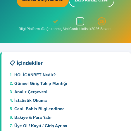
2026 Analiz Özeti
26
Bilgi Platformu
Doğrulanmış Veri
Canlı İstatistik
2026 Sezonu
📋 İçindekiler
HOLİGANBET Nedir?
Güncel Giriş Takip Mantığı
Analiz Çerçevesi
İstatistik Okuma
Canlı Bahis Bilgilendirme
Bakiye & Para Yatır
Üye Ol / Kayıt / Giriş Ayrımı