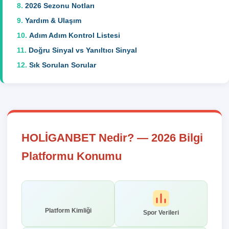
2026 Sezonu Notları
Yardım & Ulaşım
Adım Adım Kontrol Listesi
Doğru Sinyal vs Yanıltıcı Sinyal
Sık Sorulan Sorular
HOLİGANBET Nedir? — 2026 Bilgi
Platformu Konumu
Platform Kimliği
Spor Verileri