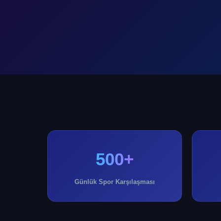
500+
Günlük Spor Karşılaşması