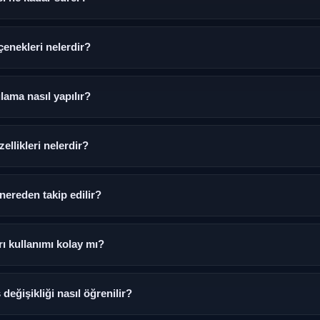
dakika içinde tamamlanmaktadır. Kimlik doğrulama adımı ek süre gerektir
enekleri nelerdir?
ka havalesi, kredi kartı ve e-cüzdan dahil çoklu ödeme yöntemi sunulmak
ma nasıl yapılır?
lerinize anlık ulaşabilirsiniz. Bakiye geçmişi ve işlem detayları da bu b
llikleri nelerdir?
fazla spor dalında anlık oranlar ve maç içi istatistikler sunulmaktadır.
ereden takip edilir?
lümünden anlık veriler izlenebilir. Futbol, basketbol ve tenis başta olmak 
 kullanımı kolay mı?
üzüyle kolayca kullanılabilir. Rehber bölümünde adım adım kullanım kıla
ğişikliği nasıl öğrenilir?