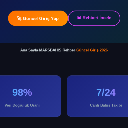
📊 Rehberi İncele
🚀 Güncel Giriş Yap
Ana Sayfa
›
MARSBAHİS Rehber
›
Güncel Giriş 2026
98%
7/24
Veri Doğruluk Oranı
Canlı Bahis Takibi