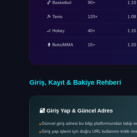
🏀 Basketbol
90+
1.10
🎾 Tenis
120+
1.08
🏒 Hokey
40+
1.15
🥊 Boks/MMA
15+
1.20
Giriş, Kayıt & Bakiye Rehberi
🔐 Giriş Yap & Güncel Adres
Güncel giriş adresi bu bilgi platformundan takip edi
Giriş yap işlemi için doğru URL kullanımı kritik ön