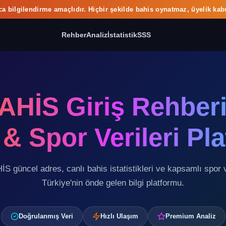
a bilgilendirme amaçlıdır. Hiçbir şekilde bahis oynatmaz, üyelik kab
Rehber
Analiz
İstatistik
SSS
HİS Giriş Rehberi
 & Spor Verileri Pl
güncel adres, canlı bahis istatistikleri ve kapsamlı spor ve
Türkiye'nin önde gelen bilgi platformu.
Doğrulanmış Veri
Hızlı Ulaşım
Premium Analiz