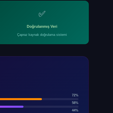
✅
Doğrulanmış Veri
Çapraz kaynak doğrulama sistemi
72%
58%
44%