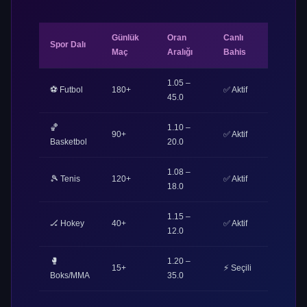
Günlük
Oran
Canlı
Spor Dalı
Maç
Aralığı
Bahis
1.05 –
⚽ Futbol
180+
✅ Aktif
45.0
🏀
1.10 –
90+
✅ Aktif
Basketbol
20.0
1.08 –
🎾 Tenis
120+
✅ Aktif
18.0
1.15 –
🏒 Hokey
40+
✅ Aktif
12.0
🥊
1.20 –
15+
⚡ Seçili
Boks/MMA
35.0