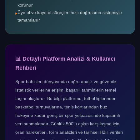
korunur
Üye ol ve kayıt ol süreçleri hızlı doğrulama sistemiyle
tamamlanır
📊 Detaylı Platform Analizi & Kullanıcı
Rehberi
Spor bahisleri dünyasında doğru analiz ve güvenilir
istatistik verilerine erişim, başarılı tahminlerin temel
taşını oluşturur. Bu bilgi platformu; futbol liglerinden
basketbol turnuvalarına, tenis kortlarından buz
hokeyine kadar geniş bir spor yelpazesinde kapsamlı
veri sunmaktadır. Günlük 500'ü aşkın karşılaşma için
oran hareketleri, form analizleri ve tarihsel H2H verileri