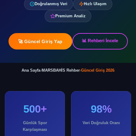
Doğrulanmış Veri
Hızlı Ulaşım
Premium Analiz
📊 Rehberi İncele
🚀 Güncel Giriş Yap
Ana Sayfa
›
MARSBAHİS Rehber
›
Güncel Giriş 2026
500+
98%
Günlük Spor
Veri Doğruluk Oranı
Karşılaşması