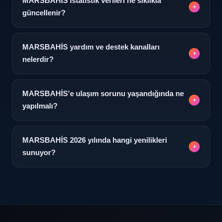
MARSBAHİS istatistik verileri ne sıklıkla
+
açıklanmaktadır.
güncellenir?
İstatistik verileri anlık güncellenmektedir. Doğrulanmış
veri kaynakları kullanılarak yüksek doğruluk oranı
MARSBAHİS yardım ve destek kanalları
+
sağlanmaktadır.
nelerdir?
Yardım bölümünden canlı destek, e-posta ve SSS
kanallarına ulaşım sağlanabilmektedir. 7/24 destek
MARSBAHİS'e ulaşım sorunu yaşandığında ne
+
hizmeti mevcuttur.
yapılmalı?
Ulaşım sorunu yaşandığında öncelikle güncel adres
bölümü kontrol edilmeli, ardından yardım kanallarına
MARSBAHİS 2026 yılında hangi yenilikleri
+
başvurulmalıdır.
sunuyor?
2026 yılında geliştirilmiş analiz araçları, genişletilmiş
spor verileri ve yenilenen canlı bahis arayüzü kullanıcı
deneyimini üst seviyeye taşımaktadır.