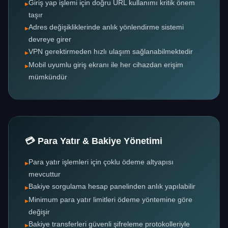
Giriş yap işlemi için doğru URL kullanımı kritik önem
taşır
Adres değişikliklerinde anlık yönlendirme sistemi
devreye girer
VPN gerektirmeden hızlı ulaşım sağlanabilmektedir
Mobil uyumlu giriş ekranı ile her cihazdan erişim
mümkündür
💳 Para Yatır & Bakiye Yönetimi
Para yatır işlemleri için çoklu ödeme altyapısı
mevcuttur
Bakiye sorgulama hesap panelinden anlık yapılabilir
Minimum para yatır limitleri ödeme yöntemine göre
değişir
Bakiye transferleri güvenli şifreleme protokolleriyle