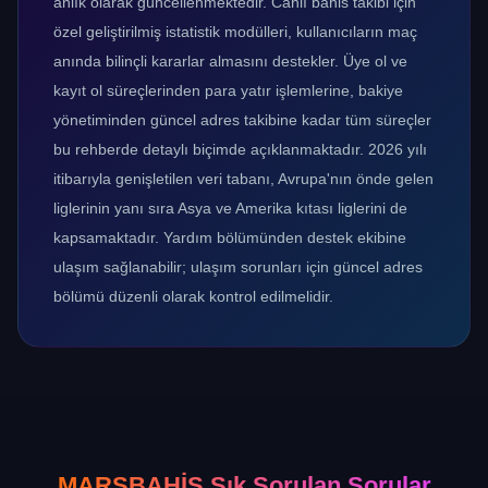
anlık olarak güncellenmektedir. Canlı bahis takibi için
özel geliştirilmiş istatistik modülleri, kullanıcıların maç
anında bilinçli kararlar almasını destekler. Üye ol ve
kayıt ol süreçlerinden para yatır işlemlerine, bakiye
yönetiminden güncel adres takibine kadar tüm süreçler
bu rehberde detaylı biçimde açıklanmaktadır. 2026 yılı
itibarıyla genişletilen veri tabanı, Avrupa'nın önde gelen
liglerinin yanı sıra Asya ve Amerika kıtası liglerini de
kapsamaktadır. Yardım bölümünden destek ekibine
ulaşım sağlanabilir; ulaşım sorunları için güncel adres
bölümü düzenli olarak kontrol edilmelidir.
MARSBAHİS Sık Sorulan Sorular