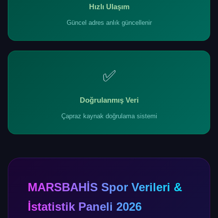
Hızlı Ulaşım
Güncel adres anlık güncellenir
✅
Doğrulanmış Veri
Çapraz kaynak doğrulama sistemi
MARSBAHİS Spor Verileri &
İstatistik Paneli 2026