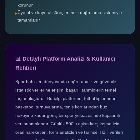
korunur
Üye ol ve kayıt ol süreçleri hızlı doğrulama sistemiyle
tamamlanır
📊 Detaylı Platform Analizi & Kullanıcı
Rehberi
Spor bahisleri dünyasında doğru analiz ve güvenilir
istatistik verilerine erişim, başarılı tahminlerin temel
taşını oluşturur. Bu bilgi platformu; futbol liglerinden
basketbol turnuvalarına, tenis kortlarından buz
hokeyine kadar geniş bir spor yelpazesinde kapsamlı
veri sunmaktadır. Günlük 500'ü aşkın karşılaşma için
oran hareketleri, form analizleri ve tarihsel H2H verileri