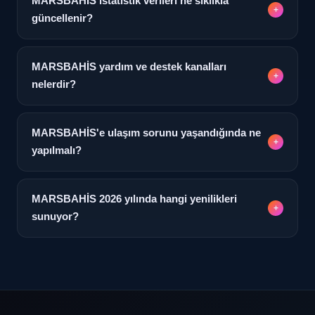
MARSBAHİS istatistik verileri ne sıklıkla
+
açıklanmaktadır.
güncellenir?
İstatistik verileri anlık güncellenmektedir. Doğrulanmış
veri kaynakları kullanılarak yüksek doğruluk oranı
MARSBAHİS yardım ve destek kanalları
+
sağlanmaktadır.
nelerdir?
Yardım bölümünden canlı destek, e-posta ve SSS
kanallarına ulaşım sağlanabilmektedir. 7/24 destek
MARSBAHİS'e ulaşım sorunu yaşandığında ne
+
hizmeti mevcuttur.
yapılmalı?
Ulaşım sorunu yaşandığında öncelikle güncel adres
bölümü kontrol edilmeli, ardından yardım kanallarına
MARSBAHİS 2026 yılında hangi yenilikleri
+
başvurulmalıdır.
sunuyor?
2026 yılında geliştirilmiş analiz araçları, genişletilmiş
spor verileri ve yenilenen canlı bahis arayüzü kullanıcı
deneyimini üst seviyeye taşımaktadır.