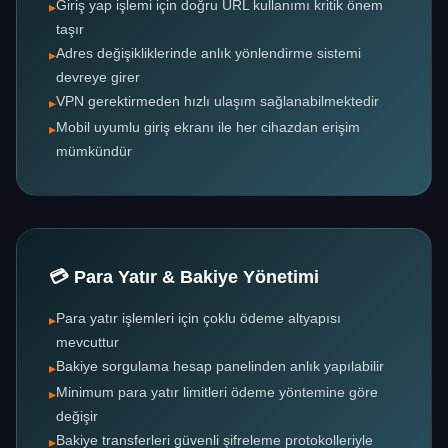
Giriş yap işlemi için doğru URL kullanımı kritik önem
taşır
Adres değişikliklerinde anlık yönlendirme sistemi
devreye girer
VPN gerektirmeden hızlı ulaşım sağlanabilmektedir
Mobil uyumlu giriş ekranı ile her cihazdan erişim
mümkündür
💳 Para Yatır & Bakiye Yönetimi
Para yatır işlemleri için çoklu ödeme altyapısı
mevcuttur
Bakiye sorgulama hesap panelinden anlık yapılabilir
Minimum para yatır limitleri ödeme yöntemine göre
değişir
Bakiye transferleri güvenli şifreleme protokolleriyle