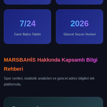
7/24
2026
Canlı Bahis Takibi
Güncel Sezon Verileri
MARSBAHİS Hakkında Kapsamlı Bilgi
Rehberi
Spor verileri, istatistik analizleri ve güncel adres bilgileri tek
platformda.