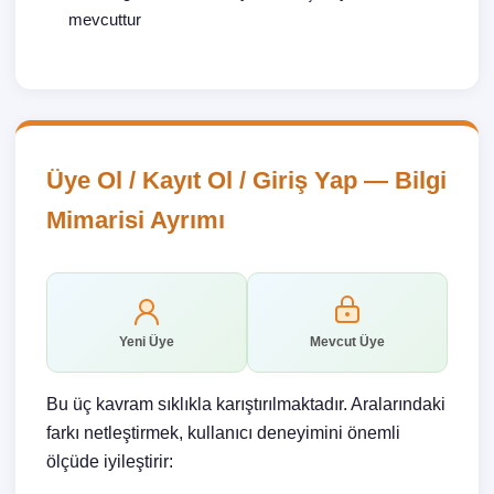
mevcuttur
Üye Ol / Kayıt Ol / Giriş Yap — Bilgi
Mimarisi Ayrımı
Yeni Üye
Mevcut Üye
Bu üç kavram sıklıkla karıştırılmaktadır. Aralarındaki
farkı netleştirmek, kullanıcı deneyimini önemli
ölçüde iyileştirir: