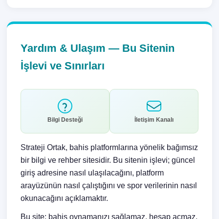
Yardım & Ulaşım — Bu Sitenin
İşlevi ve Sınırları
Bilgi Desteği
İletişim Kanalı
Strateji Ortak, bahis platformlarına yönelik bağımsız
bir bilgi ve rehber sitesidir. Bu sitenin işlevi; güncel
giriş adresine nasıl ulaşılacağını, platform
arayüzünün nasıl çalıştığını ve spor verilerinin nasıl
okunacağını açıklamaktır.
Bu site; bahis oynamanızı sağlamaz, hesap açmaz,