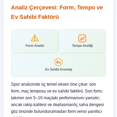
Analiz Çerçevesi: Form, Tempo ve
Ev Sahibi Faktörü
Form Analizi
Tempo Grafiği
Ev
Ev Sahibi Avantajı
Spor analizinde üç temel eksen öne çıkar: son
form, maç temposu ve ev sahibi faktörü. Son form,
takımın son 5–10 maçtaki performansını yansıtır;
ancak rakip kalitesi ve deplasman/iç saha dengesi
göz önünde bulundurulmadan form verisi yanıltıcı