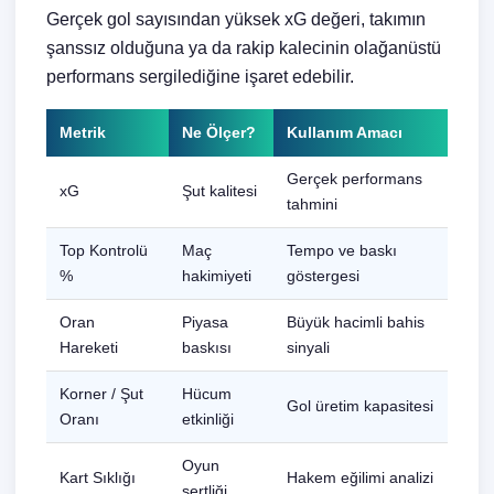
Gerçek gol sayısından yüksek xG değeri, takımın
şanssız olduğuna ya da rakip kalecinin olağanüstü
performans sergilediğine işaret edebilir.
Metrik
Ne Ölçer?
Kullanım Amacı
Gerçek performans
xG
Şut kalitesi
tahmini
Top Kontrolü
Maç
Tempo ve baskı
%
hakimiyeti
göstergesi
Oran
Piyasa
Büyük hacimli bahis
Hareketi
baskısı
sinyali
Korner / Şut
Hücum
Gol üretim kapasitesi
Oranı
etkinliği
Oyun
Kart Sıklığı
Hakem eğilimi analizi
sertliği