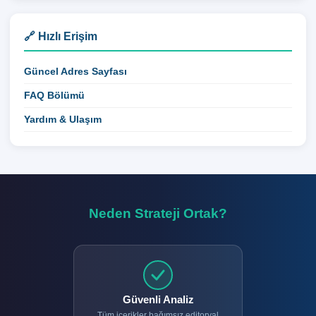
🔗 Hızlı Erişim
Güncel Adres Sayfası
FAQ Bölümü
Yardım & Ulaşım
Neden Strateji Ortak?
Güvenli Analiz
Tüm içerikler bağımsız editoryal