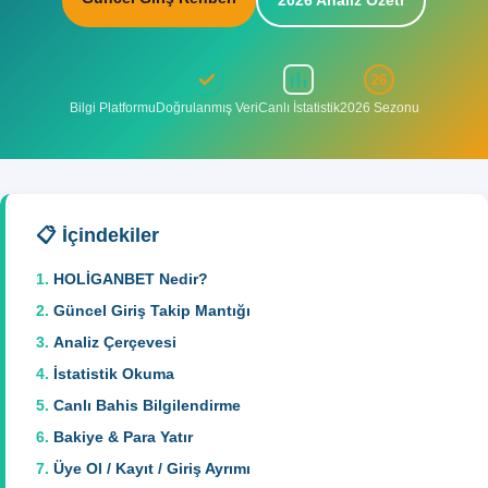
2026 Analiz Özeti
26
Bilgi Platformu
Doğrulanmış Veri
Canlı İstatistik
2026 Sezonu
📋 İçindekiler
HOLİGANBET Nedir?
Güncel Giriş Takip Mantığı
Analiz Çerçevesi
İstatistik Okuma
Canlı Bahis Bilgilendirme
Bakiye & Para Yatır
Üye Ol / Kayıt / Giriş Ayrımı