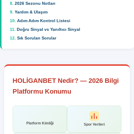
2026 Sezonu Notları
Yardım & Ulaşım
Adım Adım Kontrol Listesi
Doğru Sinyal vs Yanıltıcı Sinyal
Sık Sorulan Sorular
HOLİGANBET Nedir? — 2026 Bilgi
Platformu Konumu
Platform Kimliği
Spor Verileri