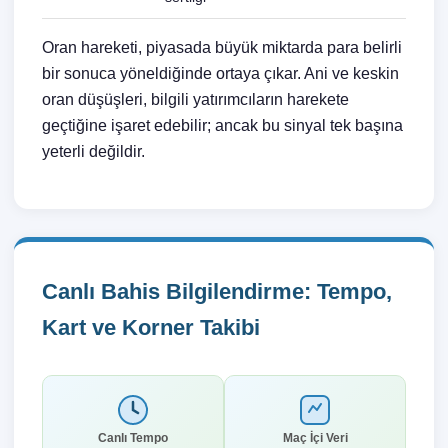
Oran hareketi, piyasada büyük miktarda para belirli
bir sonuca yöneldiğinde ortaya çıkar. Ani ve keskin
oran düşüşleri, bilgili yatırımcıların harekete
geçtiğine işaret edebilir; ancak bu sinyal tek başına
yeterli değildir.
Canlı Bahis Bilgilendirme: Tempo,
Kart ve Korner Takibi
Canlı Tempo
Maç İçi Veri