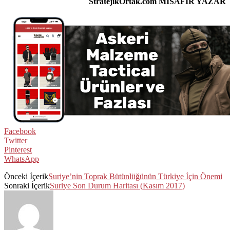
StratejikOrtak.com MİSAFİR YAZAR
Facebook
Twitter
Pinterest
WhatsApp
Önceki İçerik
Suriye’nin Toprak Bütünlüğünün Türkiye İçin Önemi
Sonraki İçerik
Suriye Son Durum Haritası (Kasım 2017)