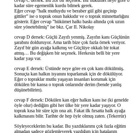
cevap C dersek: Bu zor bir seçenek. Bir hükümet neye göre o
kadar süre egemenlik kurdu bilmek gerek.
Eğer cevap ”halk mutluydu ve beraber gül gibi geçinip
gittiler” ise o toprak onun hakkıdır ve o toprak minnettarlığını
gösterir. Eğer cevap ”hükümet halkı baskı altında çok uzun
süre yönetebilmiş” ise bkz. Çar II. Nikolay
cevap D dersek: Güçlü Zayıfı yenmiş. Zayıfın kanı Güçlünün
şarabını dolduruyor. Ama tarih bize çok fazla örnek veriyor.
Zayıf bir gün ayağa kalkmış ve Güçlüye okkalı bir tokat
atmış… Bu değişken bir seçenek. Herkesin belli bir yere
kadar yaşı var.
cevap E dersek: Üstünde neye göre en çok kanı dökülmüş.
Sonuçta kan halkın isyanını toparlamak için de dökülüyor.
Eğer o topraklar mutlu yaşayan insanları korumak için
dökülen bir kansa o toprak onlarındır derim (bende yanlış
düşünebilirim).
cevap F dersek: Dökülen kan eğer halkın kanı ise (ki genelde
öyle olur) dediğim gibi her ülke bir yere kadar yaşıyor. O
toprak kısa bir süre için ona ait. Fakat ilk fırsatta halk ayağa
kalkmasını bilir. Tarihte de hep öyle olmuş zaten. (Tekerrür)
Söyleyeceklerim bu kadar. Bu yazdıklarımı çok fazla eğitim
almadan sadece gözlemleyerek yazdığım için hatalarım