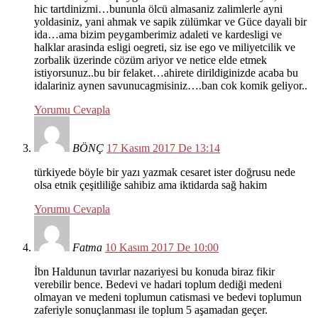
hic tartdinizmi…bununla ölcü almasaniz zalimlerle ayni
yoldasiniz, yani ahmak ve sapik zülümkar ve Güce dayali bir
ida…ama bizim peygamberimiz adaleti ve kardesligi ve
halklar arasinda esligi oegreti, siz ise ego ve miliyetcilik ve
zorbalik üzerinde cözüm ariyor ve netice elde etmek
istiyorsunuz..bu bir felaket…ahirete dirildiginizde acaba bu
idalariniz aynen savunucagmisiniz….ban cok komik geliyor..
Yorumu Cevapla
BÖNÇ
17 Kasım 2017 De 13:14
türkiyede böyle bir yazı yazmak cesaret ister doğrusu nede
olsa etnik çeşitliliğe sahibiz ama iktidarda sağ hakim
Yorumu Cevapla
Fatma
10 Kasım 2017 De 10:00
İbn Haldunun tavırlar nazariyesi bu konuda biraz fikir
verebilir bence. Bedevi ve hadari toplum dediği medeni
olmayan ve medeni toplumun catismasi ve bedevi toplumun
zaferiyle sonuçlanması ile toplum 5 aşamadan geçer.