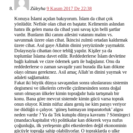
Züleyha
9 Kasım 2017 De 22:38
Konuya İslami açıdan bakıyorum. İslam da cihat çok
yönlüdür. Nefisle olan cihat en baştatır. Kelimenin aslından
hatıra ilk gelen mana da cihad yani savaş için belli şartlar
vardır. Bunların ilki canını ailesini vatanını malını vs.
savunmak üzere olan cihat. İkincisi zulmü ortadan kaldırmak
üzere cihat. Asıl gaye Allahin dinini yeryüzünde yaymaktir.
Dolayısıyla cihattan önce tebliğ yapılır. Kişiler ya da
toplumlar İslama davet edilir. Reddederlerse İslam devletine
bağlı kalmak ve cizre ödemek şartı ile bağışlanır. Onu da
reddederlerse o zaman savaşılir yani burada illa kan dökme
olayı olması gerekmez. Asil amaç Allah’ın dinini yaymak ve
adaleti sağlamaktır.
Fakat iki büyük dünya savaşından sonra uluslararası sistemin
degismesi ve ülkelerin cetvelle çizilmesinden sonra doğal
sınırı olmayan ülkeler kimin toprağıdır hala tartışmalı bir
konu. Bana göre mevcut sistemde kimin gücü varsa toprak
onun oluyor. Kimin nüfuz alanı geniş ise kim parayı veriyor
ise düdüğü o çalıyor. ‘güneş batmayan imparatorluk’ algısı
neden vardır ? Ya da Tek kutuplu dünya kavramı ? Sömürgeci
(mandacı/kapitalist vb) politikalar kan dökerek veya nufus
çoğunluğu, ilk yerleşenin gibi etkenlerden değil ekonominin
gücüyle toprağa sahip olabiliyorlar. O topraklarda o ulke