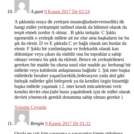
A.gani
9 Kasım 2017 De 02:24
A şıkkında oraya ilk yerleşen insanoğludur(evrensellik) ilk
hangi millet yerleşmiştir tarihsel olarak da bilimsel olarak da
tespit etmek zordur A olmaz . B şıkkı tartışılır. C Şıkkı
egemenlik o yerleşik millete ait ise olur ama başkaların ise bu
şık da elenir. D ve E şıkkıda C ye bağlı olarak tan bunlar da
elenir. F Şıkkı bir yardımlaşma ve fedekarlık olarak kan
dökmüşse veya çıkarı da olabilir ona bu topraklar a sahip
olmayı vermez bu şıkk da eklenir. Bence ek yerleştirilmesi
gereken bir madde bu olursa nasıl olur madde şu: herhangi bir
milletin veya kabilenin anlaşmasına bağlıdır 1. Şık ister başka
milletlerle beraber yaşar(özerklik,federasyon yada abd gibi
birleşik milletler gibi birleşerek ya da kendini özgür hissettiği
başka milletle yaşamak ) 2. ister kendi mücadelesini verir
kendisi devlet olur.(tabi bunu yapabilmek için de millet olarak
devleti yönetecek gerekli donanıma sahip olması gerekir )
Yorumu Cevapla
Bengin
9 Kasım 2017 De 01:22
Orada en çok kim yaşıyorsa o yaşayanlar kimin olduğuna