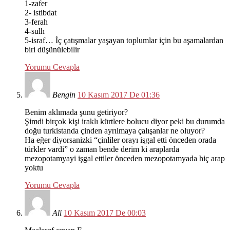
1-zafer
2- istibdat
3-ferah
4-sulh
5-israf… İç çatışmalar yaşayan toplumlar için bu aşamalardan
biri düşünülebilir
Yorumu Cevapla
Bengin
10 Kasım 2017 De 01:36
Benim aklımada şunu getiriyor?
Şimdi birçok kişi iraklı kürtlere bolucu diyor peki bu durumda
doğu turkistanda çinden ayrılmaya çalışanlar ne oluyor?
Ha eğer diyorsanizki “çinliler orayı işgal etti önceden orada
türkler vardi” o zaman bende derim ki araplarda
mezopotamyayi işgal ettiler önceden mezopotamyada hiç arap
yoktu
Yorumu Cevapla
Ali
10 Kasım 2017 De 00:03