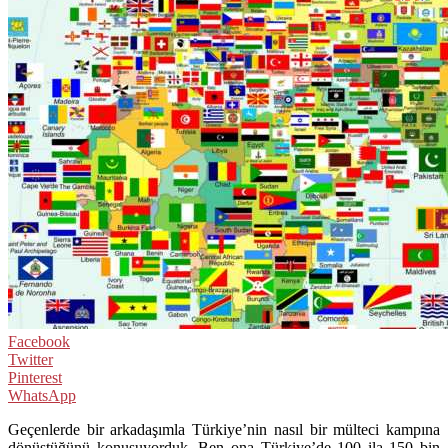
Facebook
Twitter
Pinterest
WhatsApp
Geçenlerde bir arkadaşımla Türkiye’nin nasıl bir mülteci kampına
dönüştüğünü konuşuyorduk. Ben ona Türkiye’de 100 ila 150 bin