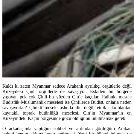
Kaldı ki zaten Myanmar sadece Arakanlı ayrılıkçı örgütlerle değil
Kuzeydeki Çinli örgütlerle de savaşıyor. Eskiden bu bölgede
yaşayan pek çok Çinli bu yüzden Çin’e kaçtılar. Halbuki mesele
Budistlik-Müslümanlık meselesi ise Çinlilerde Budist, onlarla neden
savaşıyorlar? Çünkü mesele aslında din değil, etnik sıkıntılardan
kaynaklı toprak bütünlüğü meselesi. Çin’in Myanmar’ın en
Kuzeyindeki Kaçin bölgesinde gözü olduğunu unutmamak gerek.
O arkadaşımla yaptığım sohbet ve ardından gördüğüm Arakan
haberi benim aklıma bunu getirmişti. Yani bir ülkeyi bölmek ve