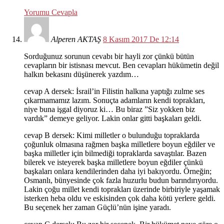
Yorumu Cevapla
Alperen AKTAŞ
8 Kasım 2017 De 12:14
Sorduğunuz sorunun cevabı bir hayli zor çünkü bütün
cevapların bir istisnası mevcut. Ben cevapları hükümetin değil
halkın bekasını düşünerek yazdım…
cevap A dersek: İsrail’in Filistin halkına yaptığı zulme ses
çıkarmamamız lazım. Sonuçta adamların kendi toprakları,
niye buna işgal diyoruz ki… Bu biraz ”Siz yokken biz
vardık” demeye geliyor. Lakin onlar gitti başkaları geldi.
cevap B dersek: Kimi milletler o bulunduğu topraklarda
çoğunluk olmasına rağmen başka milletlere boyun eğdiler ve
başka milletler için bilmediği topraklarda savaştılar. Bazen
bilerek ve isteyerek başka milletlere boyun eğdiler çünkü
başkaları onlara kendilerinden daha iyi bakıyordu. Örneğin;
Osmanlı, bünyesinde çok fazla huzurlu budun barındırıyordu.
Lakin çoğu millet kendi toprakları üzerinde birbiriyle yaşamak
isterken heba oldu ve eskisinden çok daha kötü yerlere geldi.
Bu seçenek her zaman Güçlü’nün işine yaradı.