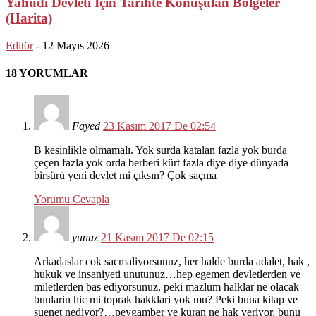
Yahudi Devleti İçin Tarihte Konuşulan Bölgeler
(Harita)
Editör
-
12 Mayıs 2026
18 YORUMLAR
Fayed
23 Kasım 2017 De 02:54
B kesinlikle olmamalı. Yok surda katalan fazla yok burda
çeçen fazla yok orda berberi kürt fazla diye diye dünyada
birsürü yeni devlet mi çıksın? Çok saçma
Yorumu Cevapla
yunuz
21 Kasım 2017 De 02:15
Arkadaslar cok sacmaliyorsunuz, her halde burda adalet, hak ,
hukuk ve insaniyeti unutunuz…hep egemen devletlerden ve
miletlerden bas ediyorsunuz, peki mazlum halklar ne olacak
bunlarin hic mi toprak hakklari yok mu? Peki buna kitap ve
suenet nediyor?…peygamber ve kuran ne hak veriyor, bunu