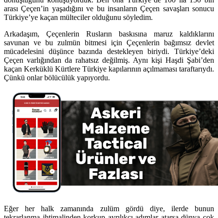
arası Çeçen’in yaşadığını ve bu insanların Çeçen savaşları sonucu
Türkiye’ye kaçan mülteciler olduğunu söyledim.
Arkadaşım, Çeçenlerin Rusların baskısına maruz kaldıklarını
savunan ve bu zulmün bitmesi için Çeçenlerin bağımsız devlet
mücadelesini düşünce bazında destekleyen biriydi. Türkiye’deki
Çeçen varlığından da rahatsız değilmiş. Aynı kişi Haşdi Şabi’den
kaçan Kerküklü Kürtlere Türkiye kapılarının açılmaması taraftarıydı.
Çünkü onlar bölücülük yapıyordu.
Eğer her halk zamanında zulüm gördü diye, ilerde bunun
tekrarlanma ihtimalinden korkup ayrılıkçı adımlar atarsa dünya çok