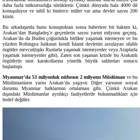
daha fazla istikrarsızlığa sürüklenir. Çünkü dünyada hala 4000 dil
konuşuluyor ve tabiî ki binlerce millet var ama devlet sayısı 200
küsür.
Bu arkadaşımla bunu konuştuktan sonra haberlere bir baktım ki,
Arakan’dan Bangladeş’e geçenlerin sayısı yarım milyonu geçmiş.
Arakan’da da Budist çoğunlukla birlikte yaşamak istemeyen ve bu
yüzden Rohingya halkının kendi İslami devletini arzulayan silahlı
örgütler mevcut(tıpkı Ruslarla yaşamak istemeyenler veya Araplarla
yaşamak istemeyenler gibi). Zaten son yaşanan krizde bu Arakanlı
örgütlerin sınır karakollarına yönelik büyük saldırıları sonucu
başlamıştı.
Myanmar’da 53 milyonluk nüfusun 2 milyonu Müslüman
ve bu
Müslümanların yarısı Arakan’da yaşıyor. Diğer yarısının sosyal
durumu Myanmar halklarının ortalaması gibi. Çünkü Arakan
dışındaki Müslümanlar ayrılıkçı faaliyetlerde bulunmadıkları için
hedef değiller.