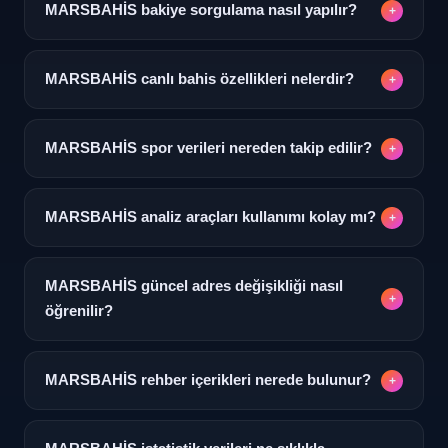
cüzdan dahil çoklu ödeme yöntemi sunulmaktadır.
MARSBAHİS bakiye sorgulama nasıl yapılır?
+
Hesap panelinden bakiye bilgilerinize anlık
ulaşabilirsiniz. Bakiye geçmişi ve işlem detayları da bu
MARSBAHİS canlı bahis özellikleri nelerdir?
+
bölümde görüntülenir.
Canlı bahis bölümünde 40'tan fazla spor dalında anlık
oranlar ve maç içi istatistikler sunulmaktadır. Oran
MARSBAHİS spor verileri nereden takip edilir?
+
güncellemeleri saniyeler içinde yansıtılır.
Spor verileri ve istatistik bölümünden anlık veriler
izlenebilir. Futbol, basketbol ve tenis başta olmak üzere
MARSBAHİS analiz araçları kullanımı kolay mı?
+
tüm dallar kapsanmaktadır.
Analiz araçları sezgisel arayüzüyle kolayca kullanılabilir.
Rehber bölümünde adım adım kullanım kılavuzları
MARSBAHİS güncel adres değişikliği nasıl
+
mevcuttur.
öğrenilir?
Bu bilgi platformunu düzenli takip ederek güncel adres
bilgisine her zaman ulaşabilirsiniz. Bildirim sistemi de
MARSBAHİS rehber içerikleri nerede bulunur?
+
mevcuttur.
Rehber bölümünde tüm kullanım kılavuzları, giriş yap
adımları ve platform özellikleri detaylı şekilde