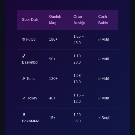
Günlük
Oran
Canlı
Spor Dalı
Maç
Aralığı
Bahis
1.05 –
⚽ Futbol
180+
✅ Aktif
45.0
🏀
1.10 –
90+
✅ Aktif
Basketbol
20.0
1.08 –
🎾 Tenis
120+
✅ Aktif
18.0
1.15 –
🏒 Hokey
40+
✅ Aktif
12.0
🥊
1.20 –
15+
⚡ Seçili
Boks/MMA
35.0