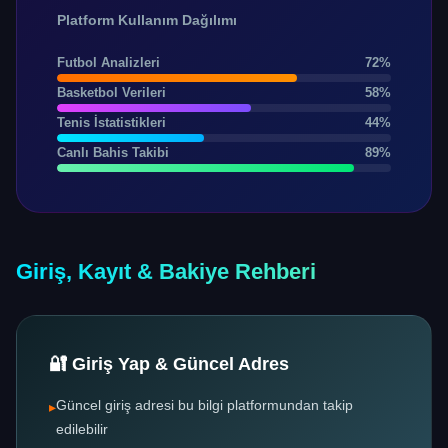
Platform Kullanım Dağılımı
Futbol Analizleri
72%
Basketbol Verileri
58%
Tenis İstatistikleri
44%
Canlı Bahis Takibi
89%
Giriş, Kayıt & Bakiye Rehberi
🔐 Giriş Yap & Güncel Adres
Güncel giriş adresi bu bilgi platformundan takip
edilebilir