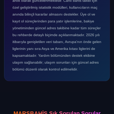
anlık olarak güncellenmektedir. Canlı bahis takibi için
özel geliştirilmiş istatistik modülleri, kullanıcıların maç
anında bilinçli kararlar almasını destekler. Üye ol ve
kayıt ol süreçlerinden para yatır işlemlerine, bakiye
yönetiminden güncel adres takibine kadar tüm süreçler
bu rehberde detaylı biçimde açıklanmaktadır. 2026 yılı
itibarıyla genişletilen veri tabanı, Avrupa'nın önde gelen
liglerinin yanı sıra Asya ve Amerika kıtası liglerini de
kapsamaktadır. Yardım bölümünden destek ekibine
ulaşım sağlanabilir; ulaşım sorunları için güncel adres
bölümü düzenli olarak kontrol edilmelidir.
MARSBAHİS Sık Sorulan Sorular