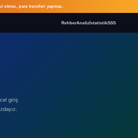
ul etmez, para transferi yapmaz.
Rehber
Analiz
İstatistik
SSS
cel giriş
ızdayız.