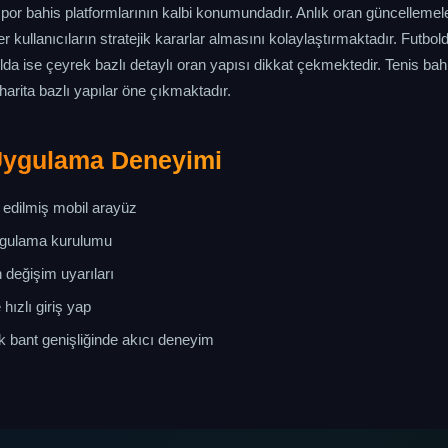
or bahis platformlarının kalbi konumundadır. Anlık oran güncellemeler
kler kullanıcıların stratejik kararlar almasını kolaylaştırmaktadır. Fut
da ise çeyrek bazlı detaylı oran yapısı dikkat çekmektedir. Tenis bahi
harita bazlı yapılar öne çıkmaktadır.
 Uygulama Deneyimi
 edilmiş mobil arayüz
ygulama kurulumu
n değişim uyarıları
hızlı giriş yap
k bant genişliğinde akıcı deneyim