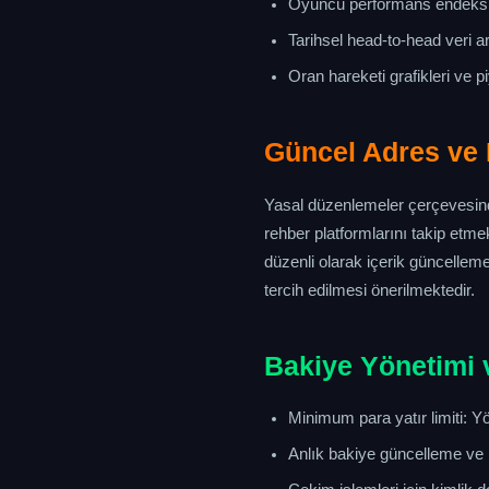
Oyuncu performans endeksle
Tarihsel head-to-head veri ar
Oran hareketi grafikleri ve p
Güncel Adres ve 
Yasal düzenlemeler çerçevesinde 
rehber platformlarını takip etme
düzenli olarak içerik güncellem
tercih edilmesi önerilmektedir.
Bakiye Yönetimi v
Minimum para yatır limiti:
Anlık bakiye güncelleme ve