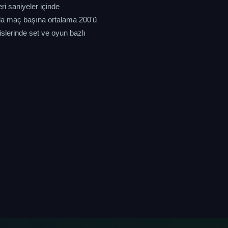
i saniyeler içinde
bolda maç başına ortalama 200'ü
slerinde set ve oyun bazlı