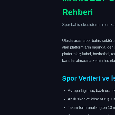
Rehberi
Spor bahis ekosisteminin en ka
Uluslararası spor bahis sektörü
alan platformların başında, gen
platformlar; futbol, basketbol, te
kararlar almasına zemin hazırl
Spor Verileri ve İ
Avrupa Ligi maç bazlı oran 
Anlık skor ve köşe vuruşu ist
Takım form analizi (son 10 