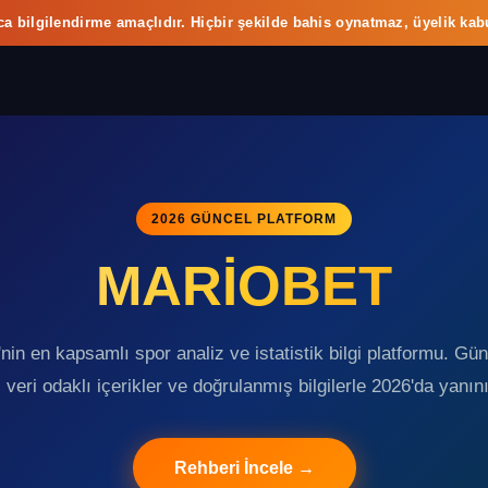
a bilgilendirme amaçlıdır. Hiçbir şekilde bahis oynatmaz, üyelik kab
2026 GÜNCEL PLATFORM
MARİOBET
nin en kapsamlı spor analiz ve istatistik bilgi platformu. Gün
, veri odaklı içerikler ve doğrulanmış bilgilerle 2026'da yanın
Rehberi İncele →