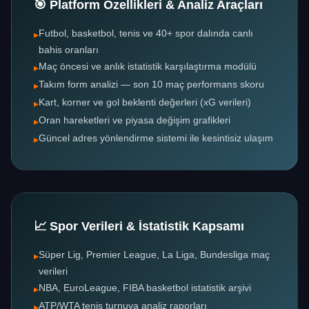
🎯 Platform Özellikleri & Analiz Araçları
Futbol, basketbol, tenis ve 40+ spor dalında canlı
bahis oranları
Maç öncesi ve anlık istatistik karşılaştırma modülü
Takım form analizi — son 10 maç performans skoru
Kart, korner ve gol beklenti değerleri (xG verileri)
Oran hareketleri ve piyasa değişim grafikleri
Güncel adres yönlendirme sistemi ile kesintisiz ulaşım
📈 Spor Verileri & İstatistik Kapsamı
Süper Lig, Premier League, La Liga, Bundesliga maç
verileri
NBA, EuroLeague, FIBA basketbol istatistik arşivi
ATP/WTA tenis turnuva analiz raporları