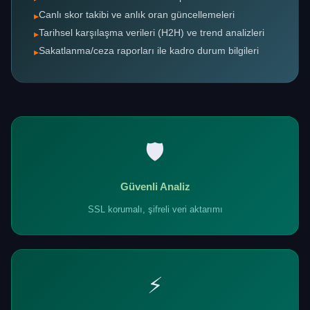
Canlı skor takibi ve anlık oran güncellemeleri
Tarihsel karşılaşma verileri (H2H) ve trend analizleri
Sakatlanma/ceza raporları ile kadro durum bilgileri
🛡️
Güvenli Analiz
SSL korumalı, şifreli veri aktarımı
⚡