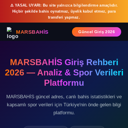
⚠️ YASAL UYARI: Bu site yalnızca bilgilendirme amaçlıdır.
Hiçbir şekilde bahis oynatmaz, üyelik kabul etmez, para
transferi yapmaz.
MARSBAHİS
Güncel Giriş 2026
MARSBAHİS Giriş Rehberi
2026 — Analiz & Spor Verileri
Platformu
MARSBAHİS güncel adres, canlı bahis istatistikleri ve
kapsamlı spor verileri için Türkiye'nin önde gelen bilgi
platformu.