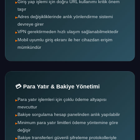
Giriş yap işlemi için doğru URL kullanımı kritik önem
taşır
Adres değişikliklerinde anlık yönlendirme sistemi
devreye girer
VPN gerektirmeden hızlı ulaşım sağlanabilmektedir
Mobil uyumlu giriş ekranı ile her cihazdan erişim
mümkündür
💳 Para Yatır & Bakiye Yönetimi
Para yatır işlemleri için çoklu ödeme altyapısı
mevcuttur
Bakiye sorgulama hesap panelinden anlık yapılabilir
Minimum para yatır limitleri ödeme yöntemine göre
değişir
Bakiye transferleri güvenli şifreleme protokolleriyle