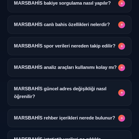
cüzdan dahil çoklu ödeme yöntemi sunulmaktadır.
MARSBAHİS bakiye sorgulama nasıl yapılır?
+
Hesap panelinden bakiye bilgilerinize anlık
ulaşabilirsiniz. Bakiye geçmişi ve işlem detayları da bu
MARSBAHİS canlı bahis özellikleri nelerdir?
+
bölümde görüntülenir.
Canlı bahis bölümünde 40'tan fazla spor dalında anlık
oranlar ve maç içi istatistikler sunulmaktadır. Oran
MARSBAHİS spor verileri nereden takip edilir?
+
güncellemeleri saniyeler içinde yansıtılır.
Spor verileri ve istatistik bölümünden anlık veriler
izlenebilir. Futbol, basketbol ve tenis başta olmak üzere
MARSBAHİS analiz araçları kullanımı kolay mı?
+
tüm dallar kapsanmaktadır.
Analiz araçları sezgisel arayüzüyle kolayca kullanılabilir.
Rehber bölümünde adım adım kullanım kılavuzları
MARSBAHİS güncel adres değişikliği nasıl
+
mevcuttur.
öğrenilir?
Bu bilgi platformunu düzenli takip ederek güncel adres
bilgisine her zaman ulaşabilirsiniz. Bildirim sistemi de
MARSBAHİS rehber içerikleri nerede bulunur?
+
mevcuttur.
Rehber bölümünde tüm kullanım kılavuzları, giriş yap
adımları ve platform özellikleri detaylı şekilde