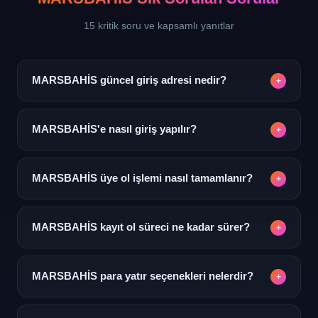
15 kritik soru ve kapsamlı yanıtlar
MARSBAHİS güncel giriş adresi nedir?
+
Güncel adres bilgisine bu bilgi platformu üzerinden anlık
olarak ulaşabilirsiniz. Adres değişikliklerinde yönlendirme
MARSBAHİS'e nasıl giriş yapılır?
+
sistemi otomatik devreye girer.
Güncel adres üzerinden giriş yap butonunu kullanarak
hesabınıza erişebilirsiniz. Doğru URL kullanımı kesintisiz
MARSBAHİS üye ol işlemi nasıl tamamlanır?
+
bağlantı için önemlidir.
Üye ol formunu doldurarak kayıt sürecini
başlatabilirsiniz. Doğrulama adımları tamamlandıktan
MARSBAHİS kayıt ol süreci ne kadar sürer?
+
sonra hesabınız aktif hale gelir.
Kayıt ol işlemi ortalama 2-3 dakika içinde
tamamlanmaktadır. Kimlik doğrulama adımı ek süre
MARSBAHİS para yatır seçenekleri nelerdir?
+
gerektirebilir.
Para yatır işlemleri için banka havalesi, kredi kartı ve e-