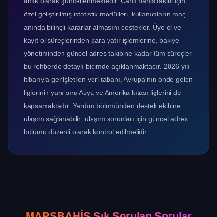
anlık olarak güncellenmektedir. Canlı bahis takibi için
özel geliştirilmiş istatistik modülleri, kullanıcıların maç
anında bilinçli kararlar almasını destekler. Üye ol ve
kayıt ol süreçlerinden para yatır işlemlerine, bakiye
yönetiminden güncel adres takibine kadar tüm süreçler
bu rehberde detaylı biçimde açıklanmaktadır. 2026 yılı
itibarıyla genişletilen veri tabanı, Avrupa'nın önde gelen
liglerinin yanı sıra Asya ve Amerika kıtası liglerini de
kapsamaktadır. Yardım bölümünden destek ekibine
ulaşım sağlanabilir; ulaşım sorunları için güncel adres
bölümü düzenli olarak kontrol edilmelidir.
MARSBAHİS Sık Sorulan Sorular