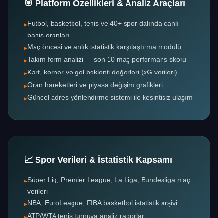
🎯 Platform Özellikleri & Analiz Araçları
Futbol, basketbol, tenis ve 40+ spor dalında canlı
bahis oranları
Maç öncesi ve anlık istatistik karşılaştırma modülü
Takım form analizi — son 10 maç performans skoru
Kart, korner ve gol beklenti değerleri (xG verileri)
Oran hareketleri ve piyasa değişim grafikleri
Güncel adres yönlendirme sistemi ile kesintisiz ulaşım
📈 Spor Verileri & İstatistik Kapsamı
Süper Lig, Premier League, La Liga, Bundesliga maç
verileri
NBA, EuroLeague, FIBA basketbol istatistik arşivi
ATP/WTA tenis turnuva analiz raporları