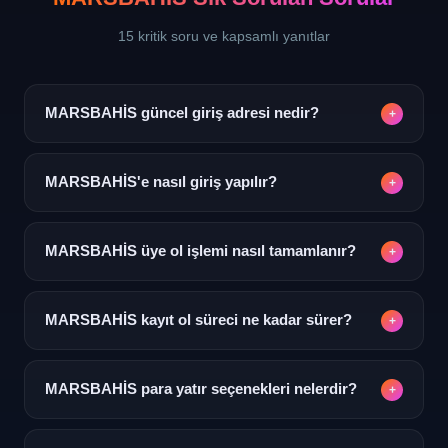
15 kritik soru ve kapsamlı yanıtlar
MARSBAHİS güncel giriş adresi nedir?
+
Güncel adres bilgisine bu bilgi platformu üzerinden anlık
olarak ulaşabilirsiniz. Adres değişikliklerinde yönlendirme
MARSBAHİS'e nasıl giriş yapılır?
+
sistemi otomatik devreye girer.
Güncel adres üzerinden giriş yap butonunu kullanarak
hesabınıza erişebilirsiniz. Doğru URL kullanımı kesintisiz
MARSBAHİS üye ol işlemi nasıl tamamlanır?
+
bağlantı için önemlidir.
Üye ol formunu doldurarak kayıt sürecini
başlatabilirsiniz. Doğrulama adımları tamamlandıktan
MARSBAHİS kayıt ol süreci ne kadar sürer?
+
sonra hesabınız aktif hale gelir.
Kayıt ol işlemi ortalama 2-3 dakika içinde
tamamlanmaktadır. Kimlik doğrulama adımı ek süre
MARSBAHİS para yatır seçenekleri nelerdir?
+
gerektirebilir.
Para yatır işlemleri için banka havalesi, kredi kartı ve e-