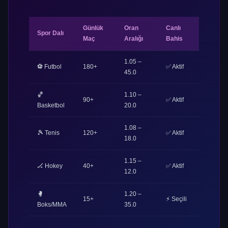
Günlük
Oran
Canlı
Spor Dalı
Maç
Aralığı
Bahis
1.05 –
⚽ Futbol
180+
✅ Aktif
45.0
🏀
1.10 –
90+
✅ Aktif
Basketbol
20.0
1.08 –
🎾 Tenis
120+
✅ Aktif
18.0
1.15 –
🏒 Hokey
40+
✅ Aktif
12.0
🥊
1.20 –
15+
⚡ Seçili
Boks/MMA
35.0