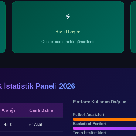
⚡
Hızlı Ulaşım
Güncel adres anlık güncellenir
İstatistik Paneli 2026
Platform Kullanım Dağılımı
 Aralığı
Canlı Bahis
Futbol Analizleri
Basketbol Verileri
 – 45.0
✅ Aktif
Tenis İstatistikleri