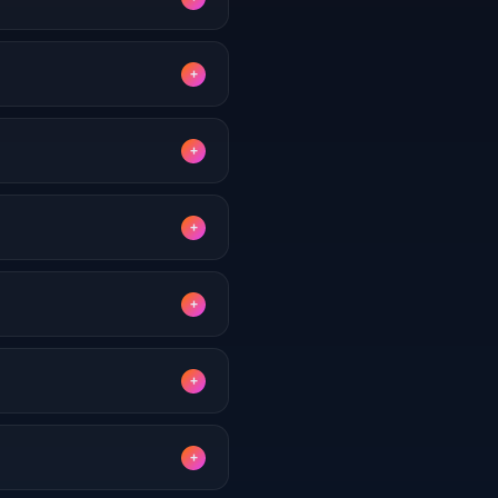
ebilir.
+
tadır.
+
ölümde görüntülenir.
+
 Oran güncellemeleri saniyeler
+
üzere tüm dallar
+
vuzları mevcuttur.
+