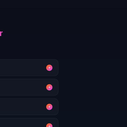
r
+
de yönlendirme sistemi
+
kesintisiz bağlantı için
+
hesabınız aktif hale gelir.
+