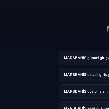
MARSBAHİS güncel giriş a
Güncel adres bilgisine bu bilg
otomatik devreye girer.
MARSBAHİS'e nasıl giriş y
Güncel adres üzerinden giriş 
önemlidir.
MARSBAHİS üye ol işlemi 
Üye ol formunu doldurarak kay
MARSBAHİS kayıt ol sürec