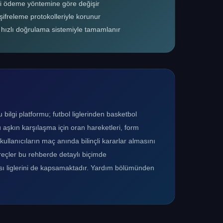
ri ödeme yöntemine göre değişir
 şifreleme protokolleriyle korunur
i hızlı doğrulama sistemiyle tamamlanır
u bilgi platformu; futbol liglerinden basketbol
 aşkın karşılaşma için oran hareketleri, form
, kullanıcıların maç anında bilinçli kararlar almasını
üreçler bu rehberde detaylı biçimde
ıtası liglerini de kapsamaktadır. Yardım bölümünden