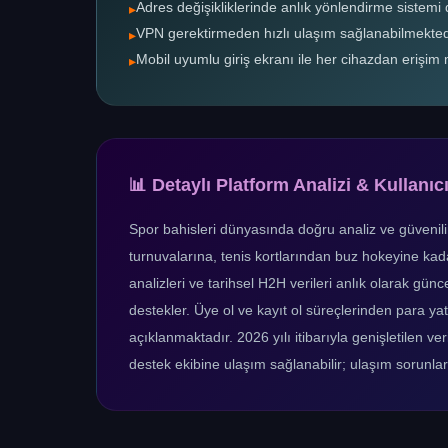
Adres değişikliklerinde anlık yönlendirme sistemi 
VPN gerektirmeden hızlı ulaşım sağlanabilmekted
Mobil uyumlu giriş ekranı ile her cihazdan eriş
📊 Detaylı Platform Analizi & Kullanıc
Spor bahisleri dünyasında doğru analiz ve güvenilir i
turnuvalarına, tenis kortlarından buz hokeyine kad
analizleri ve tarihsel H2H verileri anlık olarak günce
destekler. Üye ol ve kayıt ol süreçlerinden para y
açıklanmaktadır. 2026 yılı itibarıyla genişletilen 
destek ekibine ulaşım sağlanabilir; ulaşım sorunlar